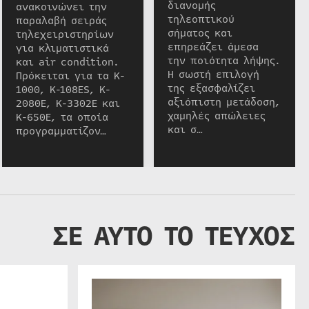
διανομής
ανακοινώνει την
τηλεοπτικού
παραλαβή σειράς
σήματος και
τηλεχειριστηρίων
επηρεάζει άμεσα
για κλιματιστικά
την ποιότητα λήψης.
και air condition.
Η σωστή επιλογή
Πρόκειται για τα K-
της εξασφαλίζει
1000, K-108ES, K-
αξιόπιστη μετάδοση,
2080E, K-3302E και
χαμηλές απώλειες
K-650E, τα οποία
και σ…
προγραμματίζον…
ΣΕ ΑΥΤΟ ΤΟ ΤΕΥΧΟΣ