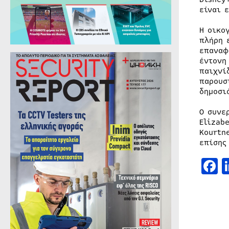
είναι 
Η οικο
πλήρη 
επαναφ
έντονη
παιχνί
παρουσ
δημοσι
Ο συνε
Elizab
Kourtn
επίσης
F