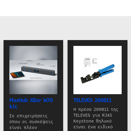
MaxHub XBar W70
TELEVES 209811
kit
Η πρέσα 209811 της
TELEVES για RJ45
Σε επιχειρήσεις
Keystone θηλυκό
όπου οι συσκέψεις
είναι ένα ειδικό
είναι πλέον