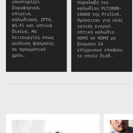
υποστηρίζει
παραλαβή του
δορυφορικά,
καλωδίου PLT288B-
επίγεια,
10000 της Prolink.
καλωδιακά, IPTV,
Πρόκειται για νέας
Wi-Fi και οπτικά
γενιάς ενεργό
δίκτυα. Με
οπτικό καλώδιο
λειτουργίες όπως
HDMI σε HDMI με
ανάλυση φάσματος
βύσματα 24
σε πραγματικό
επίχρυσων επαφών,
χρόν…
το οποίο διαθ…