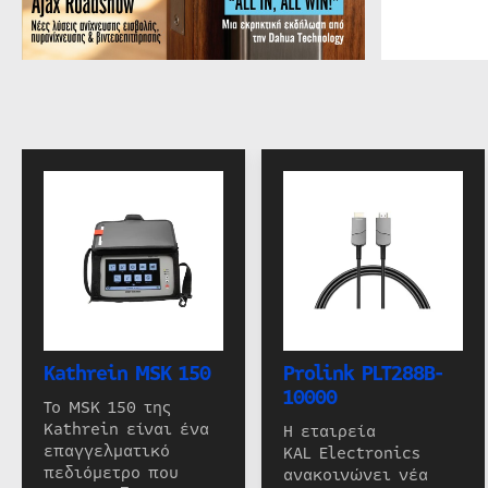
Kathrein MSK 150
Prolink PLT288B-
10000
Το MSK 150 της
Kathrein είναι ένα
Η εταιρεία
επαγγελματικό
KAL Electronics
πεδιόμετρο που
ανακοινώνει νέα