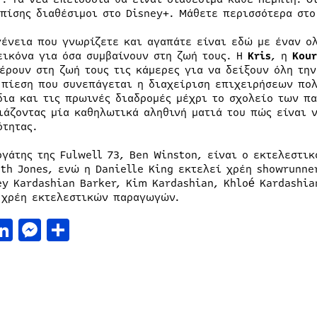
επίσης διαθέσιμοι στο Disney+. Μάθετε περισσότερα στ
γένεια που γνωρίζετε και αγαπάτε είναι εδώ με έναν ο
εικόνα για όσα συμβαίνουν στη ζωή τους. Η
Kris
, η
Kour
έρουν στη ζωή τους τις κάμερες για να δείξουν όλη την
 πίεση που συνεπάγεται η διαχείριση επιχειρήσεων πο
δια και τις πρωινές διαδρομές μέχρι το σχολείο των πα
ιάζοντας μία καθηλωτικά αληθινή ματιά του πώς είναι ν
ότητας.
ργάτης της Fulwell 73, Ben Winston, είναι ο εκτελεστι
eth Jones, ενώ η Danielle King εκτελεί χρέη showrunne
ey Kardashian Barker, Kim Kardashian, Khloé Kardashia
 χρέη εκτελεστικών παραγωγών.
acebook
LinkedIn
Messenger
Μοιραστείτε