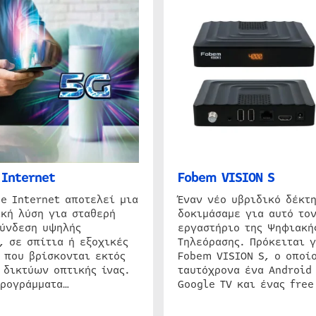
Internet
Fobem VISION S
e Internet αποτελεί μια
Έναν νέο υβριδικό δέκτ
κή λύση για σταθερή
δοκιμάσαμε για αυτό τον
σύνδεση υψηλής
εργαστήριο της Ψηφιακή
, σε σπίτια ή εξοχικές
Τηλεόρασης. Πρόκειται γ
 που βρίσκονται εκτός
Fobem VISION S, ο οποίο
 δικτύων οπτικής ίνας.
ταυτόχρονα ένα Android
προγράμματα…
Google TV και ένας free