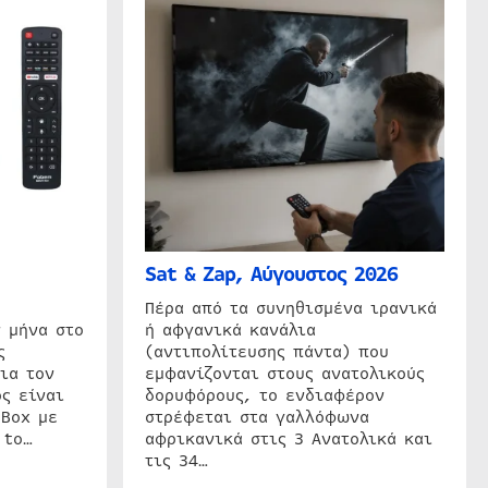
Sat & Zap, Αύγουστος 2026
η
Πέρα από τα συνηθισμένα ιρανικά
 μήνα στο
ή αφγανικά κανάλια
ς
(αντιπολίτευσης πάντα) που
ια τον
εμφανίζονται στους ανατολικούς
ς είναι
δορυφόρους, το ενδιαφέρον
 Box με
στρέφεται στα γαλλόφωνα
 to…
αφρικανικά στις 3 Ανατολικά και
τις 34…