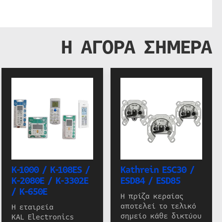
Η ΑΓΟΡΑ ΣΗΜΕΡΑ
K-1000 / K-108ES /
Kathrein ESC30 /
K-2080E / K-3302E
ESD84 / ESD85
/ K-650E
Η πρίζα κεραίας
αποτελεί το τελικό
Η εταιρεία
σημείο κάθε δικτύου
KAL Electronics