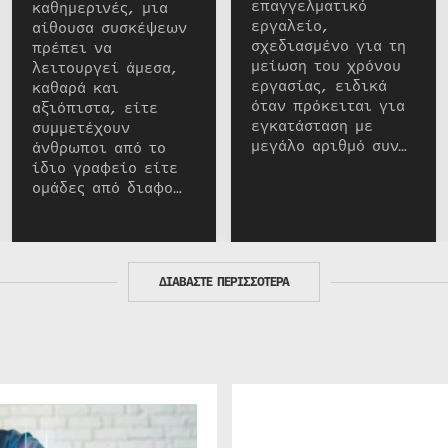
επαγγελματικό
καθημερινές, μια
εργαλείο,
αίθουσα συσκέψεων
σχεδιασμένο για τη
πρέπει να
μείωση του χρόνου
λειτουργεί άμεσα,
εργασίας, ειδικά
καθαρά και
όταν πρόκειται για
αξιόπιστα, είτε
εγκατάσταση με
συμμετέχουν
μεγάλο αριθμό συν…
άνθρωποι από το
ίδιο γραφείο είτε
ομάδες από διαφο…
ΔΙΑΒΑΣΤΕ ΠΕΡΙΣΣΟΤΕΡΑ