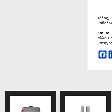
Τέλος,
καθηλω
Και οι
άλλα Ο
κατηγο
F