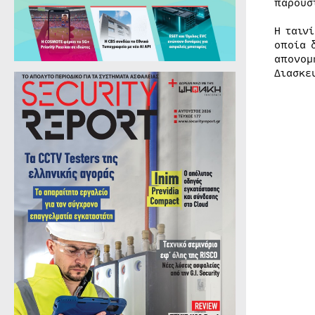
παρουσ
Η ταιν
οποία 
απονομ
Διασκε