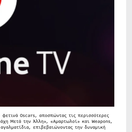
α φετινά Oscars, αποσπώντας τις περισσότερες
Μάχη Μετά την Άλλη», «Αμαρτωλοί» και Weapons,
 αγαλματίδια, επιβεβαιώνοντας την δυναμική