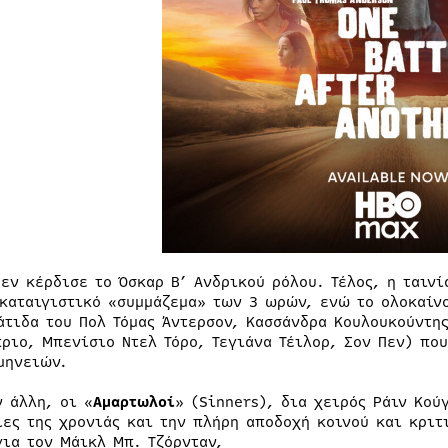
Πεν κέρδισε το Όσκαρ Β’ Ανδρικού ρόλου. Τέλος, η ταινί
 καταιγιστικό «συμμάζεμα» των 3 ωρών, ενώ το ολοκαίν
άτιδα του Πολ Τόμας Άντερσον, Κασσάνδρα Κουλουκούντης
πριο, Μπενίσιο Ντελ Τόρο, Τεγιάνα Τέιλορ, Σον Πεν) πο
μηνειών.
ν άλλη, οι «
Αμαρτωλοί
» (Sinners), δια χειρός Ράιν Κού
ίες της χρονιάς και την πλήρη αποδοχή κοινού και κριτ
για τον Μάικλ Μπ. Τζόρνταν,