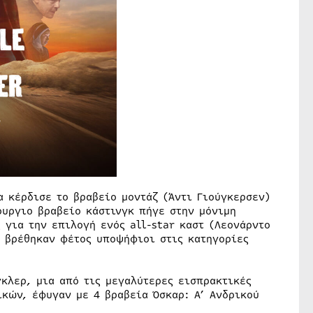
α κέρδισε το βραβείο μοντάζ (Άντι Γιούγκερσεν)
ουργιο βραβείο κάστινγκ πήγε στην μόνιμη
 για την επιλογή ενός all-star καστ (Λεονάρντο
υ βρέθηκαν φέτος υποψήφιοι στις κατηγορίες
γκλερ, μια από τις μεγαλύτερες εισπρακτικές
ικών, έφυγαν με 4 βραβεία Όσκαρ: Α’ Ανδρικού