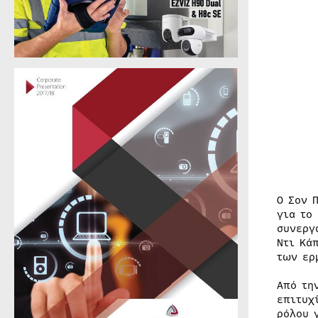
Ο Σον 
για το
συνεργ
Ντι Κά
των ερ
Από τη
επιτυχ
ρόλου 