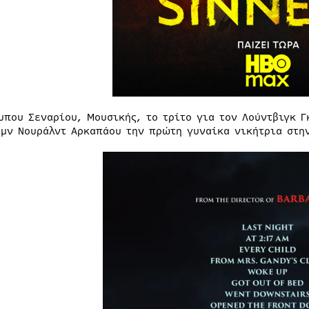
υπου Σεναρίου, Μουσικής, το τρίτο για τον Λούντβιγκ 
όμν Νουράλντ Αρκαπάου την πρώτη γυναίκα νικήτρια στ