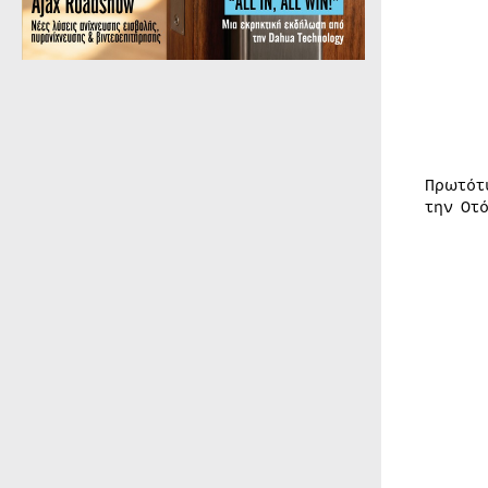
Πρωτότ
την Οτ