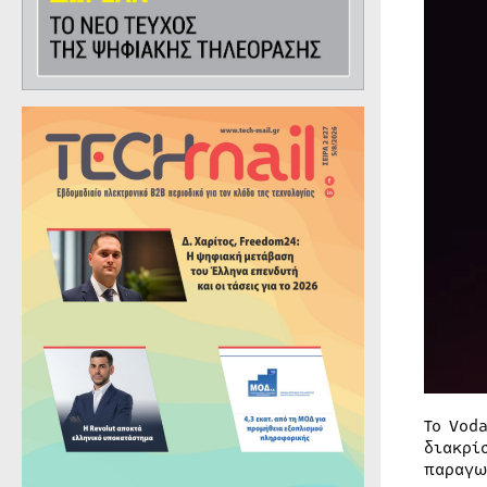
Το Vod
διακρί
παραγω