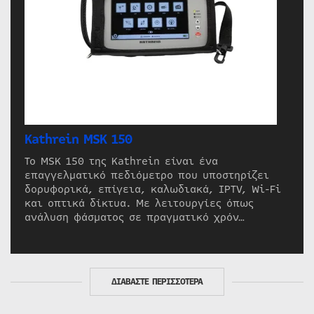
Kathrein MSK 150
Το MSK 150 της Kathrein είναι ένα
επαγγελματικό πεδιόμετρο που υποστηρίζει
δορυφορικά, επίγεια, καλωδιακά, IPTV, Wi-Fi
και οπτικά δίκτυα. Με λειτουργίες όπως
ανάλυση φάσματος σε πραγματικό χρόν…
ΔΙΑΒΑΣΤΕ ΠΕΡΙΣΣΟΤΕΡΑ