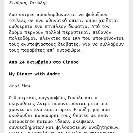
Σταύρος Τσιώλης
Δύο άντρες προσλαμβάνονται να φυλάξουν
τσίλιες σε ένα αθηναϊκό́ σπίτι, οπού χτίζεται
αυθαίρετα ένα επιπλέον δωμάτιο. Από́ τον
δρόμο περνούν πολλοί́ περαστικοί, πιθανόν
πολεοδόμοι, ελεγκτές του ΙΚΑ που υποκρίνονται
τους ανυποψίαστους διαβατές, για να συλλάβουν
τους παραβάτες επ’ αυτοφώρω.
Από
24
Οκτωβρίου
στο
Cinobo
My Dinner with Andre
Λουί Μαλ
Ο θεατρικός συγγραφέας Γουόλι και ο
σκηνοθέτης Αντρέ συναντιούνται μετά από
χρόνια σε ένα εστιατόριο. Η συζήτηση που
ακολουθεί παρασύρει τους θεατές σε έναν
ασταμάτητο ποταμό ιδεών, σκέψεων,
συναισθημάτων και φιλοσοφικών αναζητήσεων,