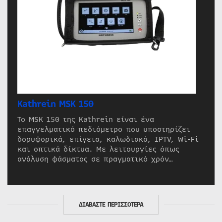
Kathrein MSK 150
Το MSK 150 της Kathrein είναι ένα
επαγγελματικό πεδιόμετρο που υποστηρίζει
δορυφορικά, επίγεια, καλωδιακά, IPTV, Wi-Fi
και οπτικά δίκτυα. Με λειτουργίες όπως
ανάλυση φάσματος σε πραγματικό χρόν…
ΔΙΑΒΑΣΤΕ ΠΕΡΙΣΣΟΤΕΡΑ