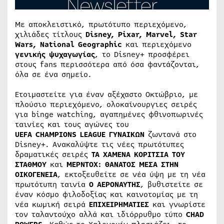
Με αποκλειστικό, πρωτότυπο περιεχόμενο,
χιλιάδες τίτλους
Disney
,
Pixar
,
Marvel
,
Star
Wars
,
National
Geographic
και περιεχόμενο
γενικής ψυχαγωγίας
, το Disney+ προσφέρει
στους fans περισσότερα από όσα φαντάζονται,
όλα σε ένα σημείο.
Ετοιμαστείτε για έναν αξέχαστο Οκτώβριο, με
πλούσιο περιεχόμενο, ολοκαίνουργιες σειρές
για binge watching, αγαπημένες φθινοπωρινές
ταινίες και τους αγώνες του
UEFA CHAMPIONS LEAGUE
ΓΥΝΑΙΚΩΝ
ζωντανά στο
Disney+. Ανακαλύψτε τις νέες πρωτότυπες
δραματικές σειρές
ΤΑ ΧΑΜΕΝΑ ΚΟΡΙΤΣΙΑ ΤΟΥ
ΣΤΑΘΜΟΥ
και
ΜΕΡΝΤΟΧ: ΘΑΝΑΤΟΣ ΜΕΣΑ ΣΤΗΝ
ΟΙΚΟΓΕΝΕΙΑ
, εκτοξευθείτε σε νέα ύψη με τη νέα
πρωτότυπη ταινία
Ο ΑΕΡΟΝΑΥΤΗΣ
, βυθιστείτε σε
έναν κόσμο φιλοδοξίας και καινοτομίας με τη
νέα κωμική σειρά
ΕΠΙΧΕΙΡΗΜΑΤΙΕΣ
και γνωρίστε
τον ταλαντούχο αλλά και ιδιόρρυθμο τύπο
CHAD