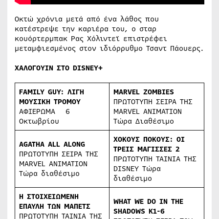
Οκτώ χρόνια μετά από ένα λάθος που
κατέστρεψε την καριέρα του, ο σταρ
κουόρτερμπακ Ρας Χόλιντεϊ επιστρέφει
μεταμφιεσμένος στον ιδιόρρυθμο Τσαντ Πάουερς.
ΧΑΛΟΓΟΥΙΝ ΣΤΟ
DISNEY+
FAMILY
GUY
: ΛΙΓΗ
MARVEL
ZOMBIES
ΜΟΥΣΙΚΗ ΤΡΟΜΟΥ
ΠΡΩΤΟΤΥΠΗ ΣΕΙΡΑ ΤΗΣ
ΑΦΙΕΡΩΜΑ 6
MARVEL ANIMATION
Οκτωβρίου
Τώρα Διαθέσιμο
ΧΟΚΟΥΣ ΠΟΚΟΥΣ:
ΟΙ
AGATHA ALL ALONG
ΤΡΕΙΣ ΜΑΓΙΣΣΕΣ 2
ΠΡΩΤΟΤΥΠΗ ΣΕΙΡΑ ΤΗΣ
ΠΡΩΤΟΤΥΠΗ ΤΑΙΝΙΑ ΤΗΣ
MARVEL ANIMATION
DISNEY Τώρα
Τώρα διαθέσιμο
διαθέσιμο
Η ΣΤΟΙΧ
E
ΙΩΜΕΝΗ
WHAT WE DO
IN THE
ΕΠΑΥΛΗ ΤΩΝ ΜΑΠΕΤΣ
SHADOWS
Κ
1-6
ΠΡΩΤΟΤΥΠΗ ΤΑΙΝΙΑ ΤΗΣ