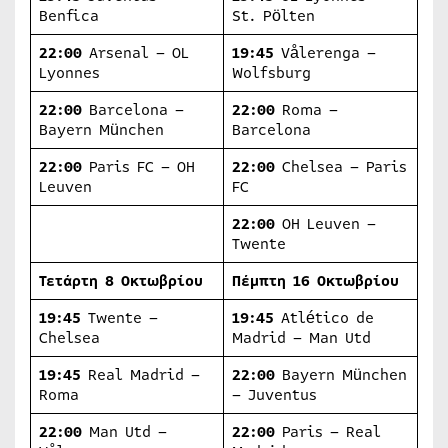
Benfica
St. Pölten
22:00
Arsenal – OL
19:45
Vålerenga –
Lyonnes
Wolfsburg
22:00
Barcelona –
22:00
Roma –
Bayern München
Barcelona
22:00
Paris FC – OH
22:00
Chelsea – Paris
Leuven
FC
22:00
OH Leuven –
Twente
Τετάρτη
8
Οκτωβρίου
Πέμπτη
16
Οκτωβρίου
19:45
Twente –
19:45
Atlético de
Chelsea
Madrid – Man Utd
1
9:45
Real Madrid –
22:00
Bayern München
Roma
– Juventus
22:00
Man Utd –
22:00
Paris – Real