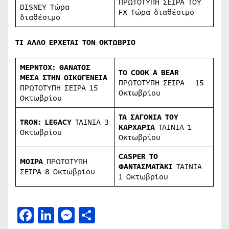
ΠΡΩΤΟΤΥΠΗ ΣΕΙΡΑ ΤΟΥ
DISNEY Τώρα
FX Τώρα διαθέσιμο
διαθέσιμο
ΤΙ ΑΛΛΟ ΕΡΧΕΤΑΙ ΤΟΝ ΟΚΤΩΒΡΙΟ
ΜΕΡΝΤΟΧ: ΘΑΝΑΤΟΣ
TO COOK A BEAR
ΜΕΣΑ ΣΤΗΝ ΟΙΚΟΓΕΝΕΙΑ
ΠΡΩΤΟΤΥΠΗ ΣΕΙΡΑ
15
ΠΡΩΤΟΤΥΠΗ ΣΕΙΡΑ 15
Οκτωβρίου
Οκτωβρίου
ΤΑ ΣΑΓΟΝΙΑ ΤΟΥ
TRON: LEGACY
ΤΑΙΝΙΑ 3
ΚΑΡΧΑΡΙΑ
ΤΑΙΝΙΑ 1
Οκτωβρίου
Οκτωβρίου
CASPER
ΤΟ
ΜΟΙΡΑ
ΠΡΩΤΟΤΥΠΗ
ΦΑΝΤΑΣΜΑΤΆΚΙ
ΤΑΙΝΙΑ
ΣΕΙΡΑ 8 Οκτωβρίου
1 Οκτωβρίου
Facebook
LinkedIn
Messenger
Μοιραστείτε