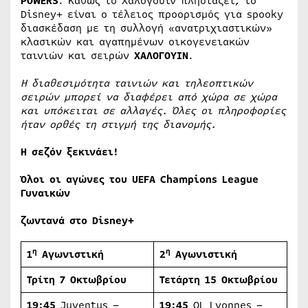
POWERS
. Καθώς το Χαλογουίν πλησιάζει, το
Disney+ είναι ο τέλειος προορισμός για spooky
διασκέδαση με τη συλλογή «ανατριχιαστικών»
κλασικών και αγαπημένων οικογενειακών
ταινιών και σειρών
ΧΑΛΟΓΟΥΙΝ
.
Η διαθεσιμότητα ταινιών και τηλεοπτικών
σειρών μπορεί να διαφέρει από χώρα σε χώρα
και υπόκειται σε αλλαγές. Όλες οι πληροφορίες
ήταν ορθές τη στιγμή της διανομής.
Η σεζόν ξεκινάει!
Όλοι οι αγώνες του
UEFA
Champions
League
Γυναικών
ζωντανά στο
Disney
+
η
η
1
Αγωνιστική
2
Αγωνιστική
Τρίτη 7 Οκτωβρίου
Τετάρτη
15
Οκτωβρίου
19:45
Juventus –
19:45
OL Lyonnes –