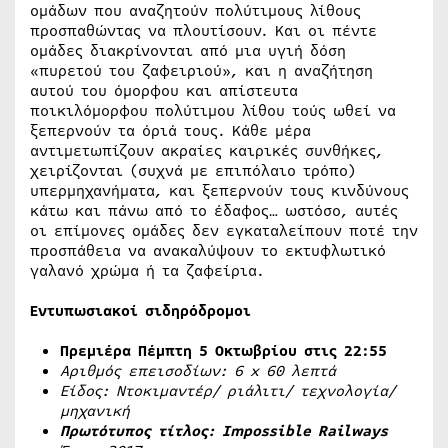
ομάδων που αναζητούν πολύτιμους λίθους
προσπαθώντας να πλουτίσουν. Και οι πέντε
ομάδες διακρίνονται από μια υγιή δόση
«πυρετού του ζαφειριού», και η αναζήτηση
αυτού του όμορφου και απίστευτα
ποικιλόμορφου πολύτιμου λίθου τούς ωθεί να
ξεπερνούν τα όριά τους. Κάθε μέρα
αντιμετωπίζουν ακραίες καιρικές συνθήκες,
χειρίζονται (συχνά με επιπόλαιο τρόπο)
υπερμηχανήματα, και ξεπερνούν τους κινδύνους
κάτω και πάνω από το έδαφος… ωστόσο, αυτές
οι επίμονες ομάδες δεν εγκαταλείπουν ποτέ την
προσπάθεια να ανακαλύψουν το εκτυφλωτικό
γαλανό χρώμα ή τα ζαφείρια.
Εντυπωσιακοί σιδηρόδρομοι
Πρεμιέρα Πέμπτη 5 Οκτωβρίου στις 22:55
Αριθμός επεισοδίων: 6
x
60 λεπτά
Είδος: Ντοκιμαντέρ/ ριάλιτι/ τεχνολογία/
μηχανική
Πρωτότυπος τίτλος: Impossible Railways