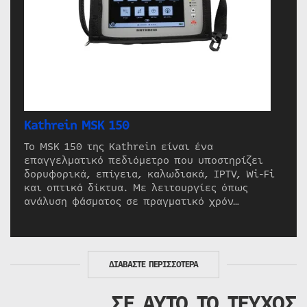
Kathrein MSK 150
Το MSK 150 της Kathrein είναι ένα
επαγγελματικό πεδιόμετρο που υποστηρίζει
δορυφορικά, επίγεια, καλωδιακά, IPTV, Wi-Fi
και οπτικά δίκτυα. Με λειτουργίες όπως
ανάλυση φάσματος σε πραγματικό χρόν…
ΔΙΑΒΑΣΤΕ ΠΕΡΙΣΣΟΤΕΡΑ
ΣΕ ΑΥΤΟ ΤΟ ΤΕΥΧΟΣ