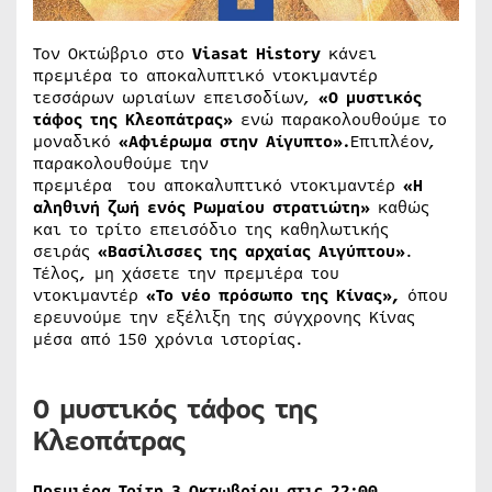
Τον Οκτώβριο στο
Viasat History
κάνει
πρεμιέρα το αποκαλυπτικό ντοκιμαντέρ
τεσσάρων ωριαίων επεισοδίων,
«Ο μυστικός
τάφος της Κλεοπάτρας»
ενώ παρακολουθούμε το
μοναδικό
«Αφιέρωμα στην Αίγυπτο».
Επιπλέον,
παρακολουθούμε την
πρεμιέρα του αποκαλυπτικό ντοκιμαντέρ
«Η
αληθινή ζωή ενός Ρωμαίου στρατιώτη»
καθώς
και το τρίτο επεισόδιο της καθηλωτικής
σειράς
«Βασίλισσες της αρχαίας Αιγύπτου»
.
Τέλος, μη χάσετε την πρεμιέρα του
ντοκιμαντέρ
«Το νέο πρόσωπο της Κίνας»,
όπου
ερευνούμε την εξέλιξη της σύγχρονης Κίνας
μέσα από 150 χρόνια ιστορίας.
Ο μυστικός τάφος της
Κλεοπάτρας
Πρεμιέρα Τρίτη 3 Οκτωβρίου στις 22:00