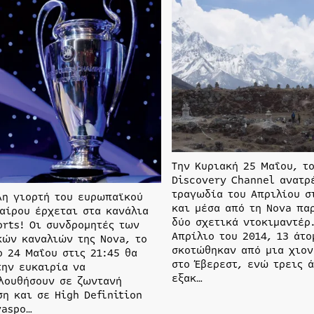
Την Κυριακή 25 Μαΐου, τ
Discovery Channel ανατρ
τραγωδία του Απριλίου σ
λη γιορτή του ευρωπαϊκού
και μέσα από τη Nova πα
αίρου έρχεται στα κανάλια
δύο σχετικά ντοκιμαντέρ.
orts! Οι συνδρομητές των
Απρίλιο του 2014, 13 άτο
κών καναλιών της Nova, το
σκοτώθηκαν από μια χιον
ο 24 Μαΐου στις 21:45 θα
στο Έβερεστ, ενώ τρεις 
την ευκαιρία να
εξακ…
λουθήσουν σε ζωντανή
ση και σε High Definition
vaspo…