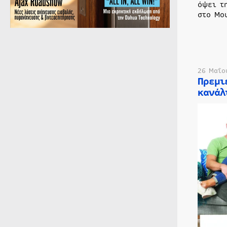
όψει τ
στο Μο
26 Μαΐο
Πρεμι
κανάλ