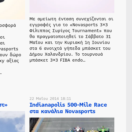
Με αμείωτη ένταση συνεχίζονται οι
εγγραφές για το «Novasports 3×3
ροσφορά
Φίλιππος Συρίγος Tournament» που
θα πραγματοποιηθεί το Σάββατο 31
οι
Μαΐου και την Κυριακή 1η Ιουνίου
αι
στα 6 ανοιχτά γήπεδα μπάσκετ του
vasports
Δήμου Χαλανδρίου. Το τουρνουά
νουν δώρο
μπάσκετ 3×3 FIBA endo…
xy αξίας
…
22 Μαΐου 2014 18:11
στ»
Indianapolis 500-Mile Race
στα κανάλια Novasports