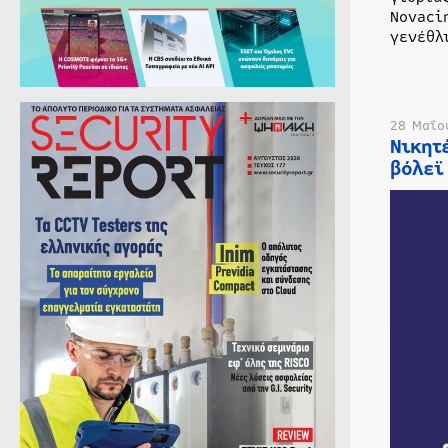
Novaci
γενέθλ
28 Μαΐο
Νικητ
βόλεϊ