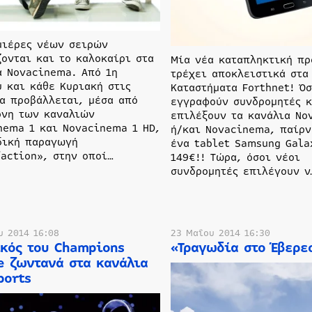
μιέρες νέων σειρών
ζονται και το καλοκαίρι στα
Μία νέα καταπληκτική π
α Novacinema. Από 1η
τρέχει αποκλειστικά στα
υ και κάθε Κυριακή στις
Καταστήματα Forthnet! Όσ
θα προβάλλεται, μέσα από
εγγραφούν συνδρομητές κ
όνη των καναλιών
επιλέξουν τα κανάλια No
nema 1 και Novacinema 1 HD,
ή/και Novacinema, παίρ
δική παραγωγή
ένα tablet Samsung Gala
faction», στην οποί…
149€!! Τώρα, όσοι νέοι
συνδρομητές επιλέγουν ν
υ 2014 16:08
23 Μαΐου 2014 16:30
ικός του Champions
«Τραγωδία στο Έβερε
e ζωντανά στα κανάλια
ports