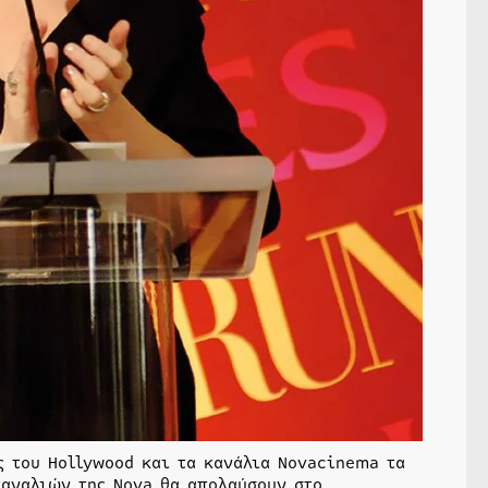
ς του Hollywood και τα κανάλια Novacinema τα
καναλιών της Nova θα απολαύσουν στο