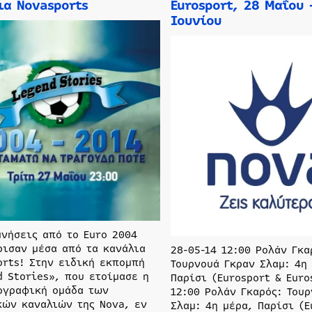
ια Novasports
Eurosport, 28 Μαΐου 
Ιουνίου
μνήσεις από το Euro 2004
ρισαν μέσα από τα κανάλια
28-05-14 12:00 Ρολάν Γκα
orts! Στην ειδική εκπομπή
Τουρνουά Γκραν Σλαμ: 4η
d Stories», που ετοίμασε η
Παρίσι (Eurosport & Euro
ογραφική ομάδα των
12:00 Ρολάν Γκαρός: Του
κών καναλιών της Nova, εν
Σλαμ: 4η μέρα, Παρίσι (E