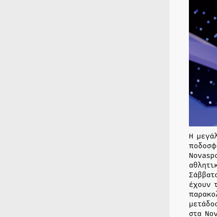
Η μεγά
ποδοσφ
Novasp
αθλητι
Σάββατ
έχουν 
παρακο
μετάδο
στα No