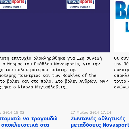
λυτη επιτυχία ολοκληρώθηκε για 12η συνεχή
Οι συ
, ο θεσμός του Επάθλου Novasports, για την
τnν Πέ
ξη του πολυτιμότερου παίκτη, της
ευκαι
μότερης παίκτριας και των Rookies of the
αποκλε
στο βόλεϊ και στο πόλο. Στο βόλεϊ Ανδρών, MVP
τρίτο
χτηκε ο Νίκολα Μιγιαήλοβιτς…
αγώνω
υ 2014 16:02
27 Μαΐου 2014 17:24
σταματώ να τραγουδώ
Ζωντανές αθλητικές
 αποκλειστικά στα
μεταδόσεις Novasport