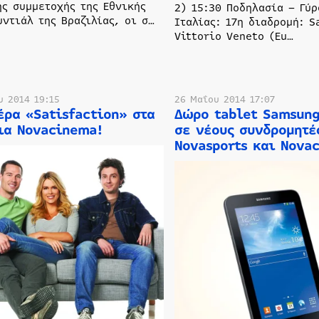
ης συμμετοχής της Εθνικής
2) 15:30 Ποδηλασία – Γύρ
υντιάλ της Βραζιλίας, οι σ…
Ιταλίας: 17η διαδρομή: 
Vittorio Veneto (Eu…
υ 2014 19:15
26 Μαΐου 2014 17:07
έρα «Satisfaction» στα
Δώρο tablet Samsung
ια Novacinema!
σε νέους συνδρομητέ
Novasports και Nova