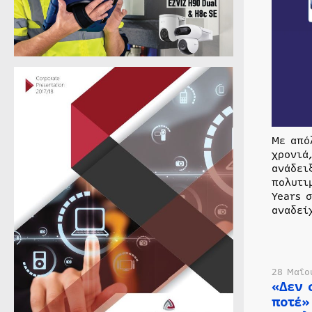
Με από
χρονιά
ανάδει
πολυτι
Years 
αναδεί
28 Μαΐο
«Δεν 
ποτέ»