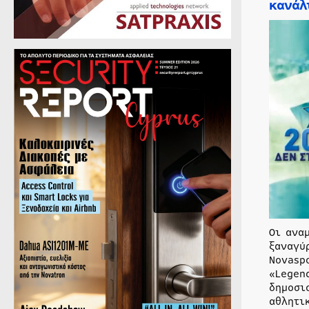
κανάλ
Οι ανα
ξαναγύ
Novasp
«Legen
δημοσι
αθλητι