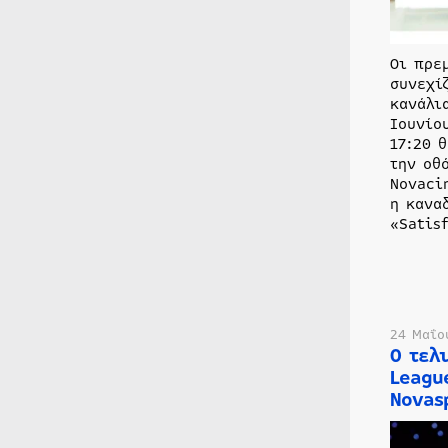
Οι πρε
συνεχί
κανάλι
Ιουνίο
17:20 
την οθ
Novaci
η κανα
«Satis
24 Μαΐο
Ο τελ
Leagu
Novas