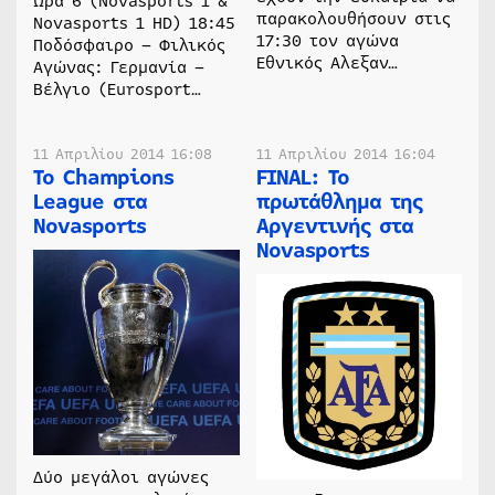
Ώρα 6 (Novasports 1 &
παρακολουθήσουν στις
Novasports 1 HD) 18:45
17:30 τον αγώνα
Ποδόσφαιρο – Φιλικός
Εθνικός Αλεξαν…
Αγώνας: Γερμανία –
Βέλγιο (Eurosport…
11 Απριλίου 2014 16:08
11 Απριλίου 2014 16:04
Το Champions
FINAL: Το
League στα
πρωτάθλημα της
Novasports
Αργεντινής στα
Novasports
Δύο μεγάλοι αγώνες