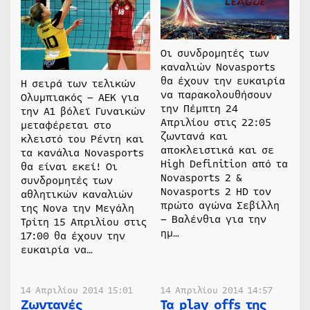
Οι συνδρομητές των
καναλιών Novasports
θα έχουν την ευκαιρία
H σειρά των τελικών
να παρακολουθήσουν
Ολυμπιακός – ΑΕΚ για
την Πέμπτη 24
την Α1 βόλεϊ Γυναικών
Απριλίου στις 22:05
μεταφέρεται στο
ζωντανά και
κλειστό του Ρέντη και
αποκλειστικά και σε
τα κανάλια Novasports
High Definition από τα
θα είναι εκεί! Οι
Novasports 2 &
συνδρομητές των
Novasports 2 HD τον
αθλητικών καναλιών
πρώτο αγώνα Σεβίλλη
της Nova την Μεγάλη
– Βαλένθια για την
Τρίτη 15 Απριλίου στις
ημ…
17:00 θα έχουν την
ευκαιρία να…
14 Απριλίου 2014 15:01
14 Απριλίου 2014 14:57
Ζωντανές
Τα play offs της