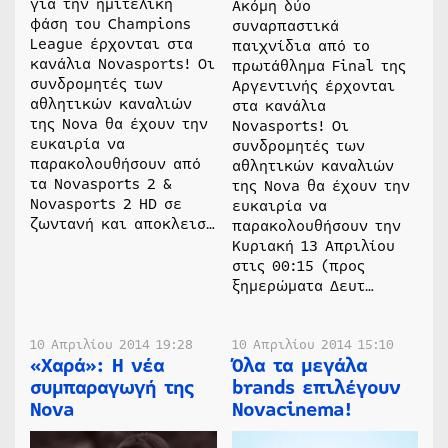
για την ημιτελική
Ακόμη δύο
φάση του Champions
συναρπαστικά
League έρχονται στα
παιχνίδια από το
κανάλια Novasports! Οι
πρωτάθλημα Final της
συνδρομητές των
Αργεντινής έρχονται
αθλητικών καναλιών
στα κανάλια
της Nova θα έχουν την
Novasports! Οι
ευκαιρία να
συνδρομητές των
παρακολουθήσουν από
αθλητικών καναλιών
τα Novasports 2 &
της Nova θα έχουν την
Novasports 2 HD σε
ευκαιρία να
ζωντανή και αποκλεισ…
παρακολουθήσουν την
Κυριακή 13 Απριλίου
στις 00:15 (προς
ξημερώματα Δευτ…
10 Απριλίου 2014 19:28
10 Απριλίου 2014 15:10
«Χαρά»: Η νέα
Όλα τα μεγάλα
συμπαραγωγή της
brands επιλέγουν
Nova
Novacinema!