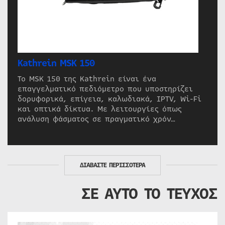
Kathrein MSK 150
Το MSK 150 της Kathrein είναι ένα
επαγγελματικό πεδιόμετρο που υποστηρίζει
δορυφορικά, επίγεια, καλωδιακά, IPTV, Wi-Fi
και οπτικά δίκτυα. Με λειτουργίες όπως
ανάλυση φάσματος σε πραγματικό χρόν…
ΔΙΑΒΑΣΤΕ ΠΕΡΙΣΣΟΤΕΡΑ
ΣΕ ΑΥΤΟ ΤΟ ΤΕΥΧΟΣ