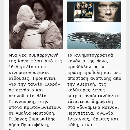
Μια νέα συμπαραγωγή
Τα κινηματογραφικά
της Nova είναι από τις
κανάλια της Nova,
10 Απριλίου στις
προβάλλοντας σε
κινηματογραφικές
πρώτη προβολή και σε…
αίθουσες. Πρόκειται
απόσταση αναπνοής από
για την ταινία «Χαρά»
την Αμερική, τις
σε σενάριο και
καλύτερες ξένες
σκηνοθεσία Ηλία
σειρές αναδεικνύονται
Γιαννακάκη, στην
ιδιαίτερα δημοφιλή
οποία πρωταγωνιστούν
στα «δυναμικά κοινά».
οι Αμαλία Μουτούση,
Περιπέτεια, αγωνία,
Γιώργος Συμεωνίδης,
ίντριγκες, έρωτες και
Λήδα Πρωτοψάλτη,
πάθη, είναι…