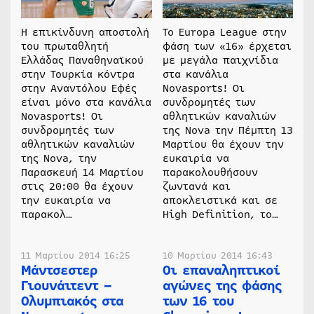
H επικίνδυνη αποστολή
Το Europa League στην
του πρωταθλητή
φάση των «16» έρχεται
Ελλάδας Παναθηναϊκού
με μεγάλα παιχνίδια
στην Τουρκία κόντρα
στα κανάλια
στην Αναντόλου Εφές
Novasports! Οι
είναι μόνο στα κανάλια
συνδρομητές των
Novasports! Οι
αθλητικών καναλιών
συνδρομητές των
της Nova την Πέμπτη 13
αθλητικών καναλιών
Μαρτίου θα έχουν την
της Nova, την
ευκαιρία να
Παρασκευή 14 Μαρτίου
παρακολουθήσουν
στις 20:00 θα έχουν
ζωντανά και
την ευκαιρία να
αποκλειστικά και σε
παρακολ…
High Definition, το…
11 Μαρτίου 2014 16:25
10 Μαρτίου 2014 16:43
Μάντσεστερ
Οι επαναληπτικοί
Γιουνάιτεντ –
αγώνες της φάσης
Ολυμπιακός στα
των 16 του