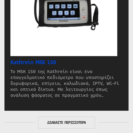
Kathrein MSK 150
Το MSK 150 της Kathrein είναι ένα
επαγγελματικό πεδιόμετρο που υποστηρίζει
δορυφορικά, επίγεια, καλωδιακά, IPTV, Wi-Fi
και οπτικά δίκτυα. Με λειτουργίες όπως
ανάλυση φάσματος σε πραγματικό χρόν…
ΔΙΑΒΑΣΤΕ ΠΕΡΙΣΣΟΤΕΡΑ