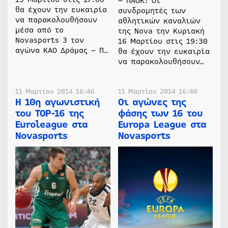
– ΠΑΟΚ! Οι
θα έχουν την ευκαιρία
συνδρομητές των
να παρακολουθήσουν
αθλητικών καναλιών
μέσα από το
της Nova την Κυριακή
Novasports 3 τον
16 Μαρτίου στις 19:30
αγώνα ΚΑΟ Δράμας – Π…
θα έχουν την ευκαιρία
να παρακολουθήσουν…
11 Μαρτίου 2014 16:46
11 Μαρτίου 2014 16:40
H 10η αγωνιστική
Οι αγώνες της
του TOP-16 της
φάσης των 16 του
Euroleague στα
Europa League στα
Novasports
Novasports