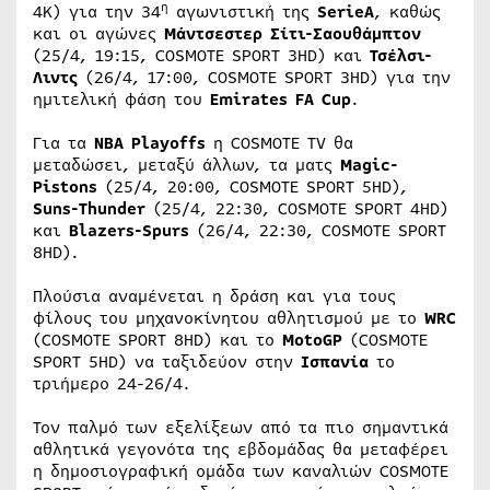
η
4K) για την 34
αγωνιστική της
SerieA
, καθώς
και οι αγώνες
Μάντσεστερ Σίτι-Σαουθάμπτον
(25/4, 19:15, COSMOTE SPORT 3HD) και
Τσέλσι-
Λιντς
(26/4, 17:00, COSMOTE SPORT 3HD) για την
ημιτελική φάση του
Emirates FA Cup
.
Για τα
NBA Playoffs
η COSMOTE TV θα
μεταδώσει, μεταξύ άλλων, τα ματς
Magic-
Pistons
(25/4, 20:00, COSMOTE SPORT 5HD),
Suns-Thunder
(25/4, 22:30, COSMOTE SPORT 4HD)
και
Blazers-Spurs
(26/4, 22:30, COSMOTE SPORT
8HD).
Πλούσια αναμένεται η δράση και για τους
φίλους του μηχανοκίνητου αθλητισμού με το
WRC
(COSMOTE SPORT 8HD) και το
MotoGP
(COSMOTE
SPORT 5HD) να ταξιδεύον στην
Ισπανία
το
τριήμερο 24-26/4.
Τον παλμό των εξελίξεων από τα πιο σημαντικά
αθλητικά γεγονότα της εβδομάδας θα μεταφέρει
η δημοσιογραφική ομάδα των καναλιών COSMOTE