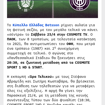
To
Κύπελλο Ελλάδας Betsson
ρίχνει αυλαία για
τη φετινή σεζόν, με τον μεγάλο τελικό να κάνει
«σέντρα» το
Σάββατο 25/4 στην
COSMOTE TV
. Ο
ΠΑΟΚ
, των 8 τροπαίων, με τελευταία κατάκτηση
το 2021, θα αντιμετωπίσει τον
ΟΦΗ
, που μετρά
η
ένα τρόπαιο (1987) και 2
συνεχόμενη
συμμετοχή σε τελικό. Ο αγώνας στο
«Πανθεσσαλικό Στάδιο» θα ξεκινήσει στις
20:30, σε ζωντανή μετάδοση από τα COSMOTE
SPORT 1 HD & START
.
Η εκπομπή «
Ώρα Τελικού
» με τους Στέφανο
Αβραμίδη και Σωτήρη Κωσταβάρα, θα βρίσκεται
στη διάθεση των τηλεθεατών για να μεταφέρει
όλες τις εξελίξεις. Η αρχή θα γίνει την
Παρασκευή 21/4, με τη μετάδοση της κοινής
συνέντευξης Τύπου των δύο φιναλίστ (18:30,
COSMOTE SPORT 1HD & YouTube κανάλι της