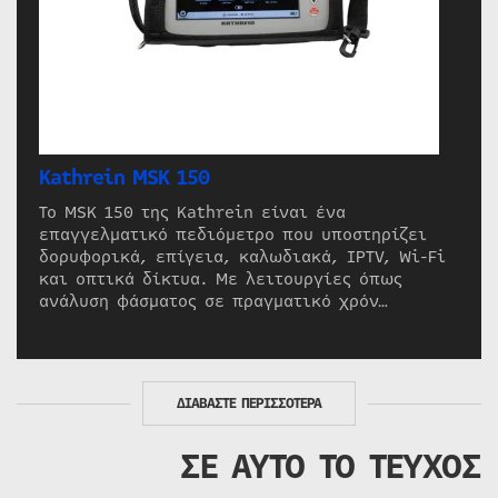
Kathrein MSK 150
Το MSK 150 της Kathrein είναι ένα
επαγγελματικό πεδιόμετρο που υποστηρίζει
δορυφορικά, επίγεια, καλωδιακά, IPTV, Wi-Fi
και οπτικά δίκτυα. Με λειτουργίες όπως
ανάλυση φάσματος σε πραγματικό χρόν…
ΔΙΑΒΑΣΤΕ ΠΕΡΙΣΣΟΤΕΡΑ
ΣΕ ΑΥΤΟ ΤΟ ΤΕΥΧΟΣ