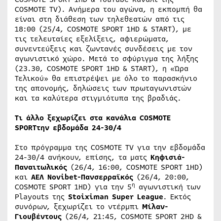
COSMOTE TV). Ανήμερα του αγώνα, η εκπομπή θα
είναι στη διάθεση των τηλεθεατών από τις
18:00 (25/4, COSMOTE SPORT 1HD & START), με
τις τελευταίες εξελίξεις, αφιερώματα,
συνεντεύξεις και ζωντανές συνδέσεις με τον
αγωνιστικό χώρο. Μετά το σφύριγμα της λήξης
(23.30, COSMOTE SPORT 1HD & START), η «Ώρα
Τελικού» θα επιστρέψει με όλο το παρασκήνιο
της απονομής, δηλώσεις των πρωταγωνιστών
και τα καλύτερα στιγμιότυπα της βραδιάς.
Τι άλλο ξεχωρίζει στα κανάλια COSMOTE
SPORTτην εβδομάδα 24-30/4
Στο πρόγραμμα της COSMOTE TV για την εβδομάδα
24-30/4 ανήκουν, επίσης, τα ματς
Κηφισιά-
Παναιτωλικός
(26/4, 16:00, COSMOTE SPORT 1HD)
και
ΑΕΛ Novibet-Πανσερραϊκός
(26/4, 20:00,
η
COSMOTE SPORT 1HD) για την 5
αγωνιστική των
Playouts της
Stoiximan Super League
. Εκτός
συνόρων, ξεχωρίζει το ντέρμπι
Μίλαν-
Γιουβέντους
(26/4, 21:45, COSMOTE SPORT 2HD &