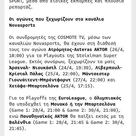
SPORT, μέσα από ειδικές εκπομπές και πλούσια
ρεπορτάζ.
Οι αγώνες που ξεχωρίζουν στα κανάλια
Novasports
Οι συνδρομητές της COSMOTE TV, μέσω των
καναλιών Novasports, θα έχουν στη διάθεσή
τους τον αγώνα
Ατρόμητος-Asteras AKTOR
(26/4,
18:00) για τα Playouts της Stoiximan Super
League. Εκτός συνόρων, ξεχωρίζουν τα ματς
Άρσεναλ- Νιουκάστλ
(24/4, 19:30),
Λίβερπουλ-
Κρίσταλ Πάλας
(25/4, 22:00),
Μάντσεστερ
Γιουνάιτεντ-Μπρέντφορντ
(27/4, 22:00) και
Χετάφε-Μπαρτσελόνα
(25/4, 17:15).
Για τα Playoffs της
EuroLeague
, ο
Ολυμπιακός
θα υποδεχθεί τη
Μονακό ή την Μπαρτσελόνα
(Game 1: 28/4, 21:00 & Game 2: 30/4, 21:00),
ενώ
Παναθηναϊκός AKTOR
θα παίξει εκτός με τη
Βαλένθια
(Game 1: 28/4, 21:45 & Game 2: 30/4,
21:45).