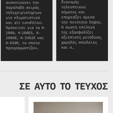
διανομής
ανακοινώνει την
τηλεοπτικού
παραλαβή σειράς
σήματος και
τηλεχειριστηρίων
επηρεάζει άμεσα
για κλιματιστικά
την ποιότητα λήψης.
και air condition.
Η σωστή επιλογή
Πρόκειται για τα K-
της εξασφαλίζει
1000, K-108ES, K-
αξιόπιστη μετάδοση,
2080E, K-3302E και
χαμηλές απώλειες
K-650E, τα οποία
και σ…
προγραμματίζον…
ΣΕ ΑΥΤΟ ΤΟ ΤΕΥΧΟΣ