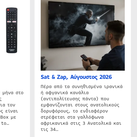
Sat & Zap, Αύγουστος 2026
η
Πέρα από τα συνηθισμένα ιρανικά
 μήνα στο
ή αφγανικά κανάλια
ς
(αντιπολίτευσης πάντα) που
ια τον
εμφανίζονται στους ανατολικούς
ς είναι
δορυφόρους, το ενδιαφέρον
 Box με
στρέφεται στα γαλλόφωνα
 to…
αφρικανικά στις 3 Ανατολικά και
τις 34…