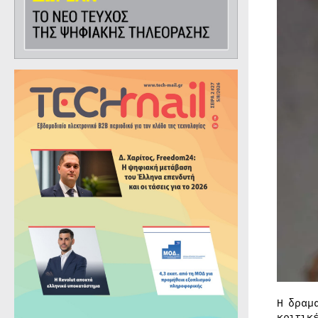
Η δραμ
κριτικ