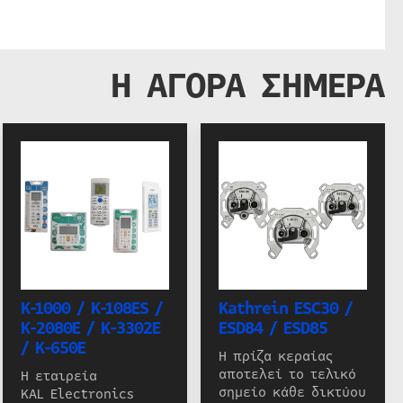
Η ΑΓΟΡΑ ΣΗΜΕΡΑ
K-1000 / K-108ES /
Kathrein ESC30 /
K-2080E / K-3302E
ESD84 / ESD85
/ K-650E
Η πρίζα κεραίας
αποτελεί το τελικό
Η εταιρεία
σημείο κάθε δικτύου
KAL Electronics