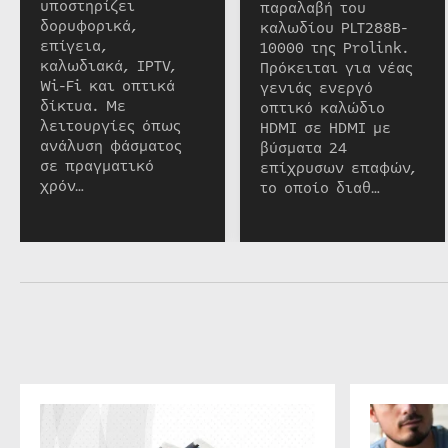
υποστηρίζει
παραλαβή του
δορυφορικά,
καλωδίου PLT288B-
επίγεια,
10000 της Prolink.
καλωδιακά, IPTV,
Πρόκειται για νέας
Wi-Fi και οπτικά
γενιάς ενεργό
δίκτυα. Με
οπτικό καλώδιο
λειτουργίες όπως
HDMI σε HDMI με
ανάλυση φάσματος
βύσματα 24
σε πραγματικό
επίχρυσων επαφών,
χρόν…
το οποίο διαθ…