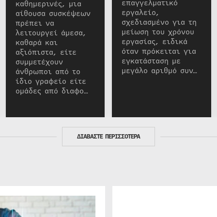
επαγγελματικό
καθημερινές, μια
εργαλείο,
αίθουσα συσκέψεων
σχεδιασμένο για τη
πρέπει να
μείωση του χρόνου
λειτουργεί άμεσα,
εργασίας, ειδικά
καθαρά και
όταν πρόκειται για
αξιόπιστα, είτε
εγκατάσταση με
συμμετέχουν
μεγάλο αριθμό συν…
άνθρωποι από το
ίδιο γραφείο είτε
ομάδες από διαφο…
ΔΙΑΒΑΣΤΕ ΠΕΡΙΣΣΟΤΕΡΑ