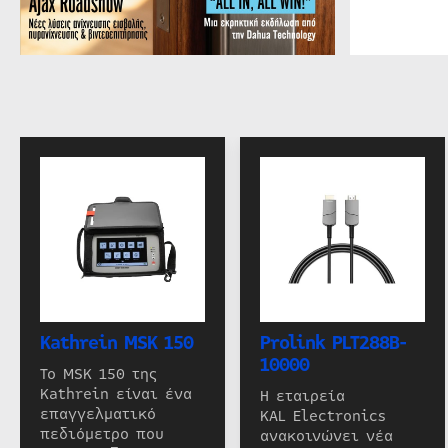
Kathrein MSK 150
Prolink PLT288B-
10000
Το MSK 150 της
Kathrein είναι ένα
Η εταιρεία
επαγγελματικό
KAL Electronics
πεδιόμετρο που
ανακοινώνει νέα