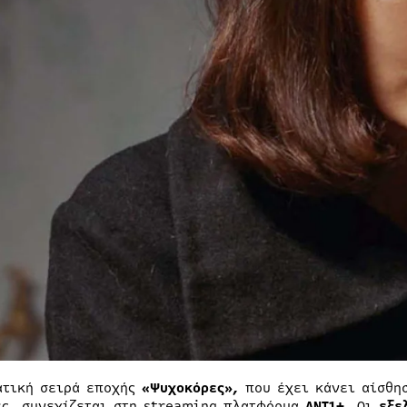
ατική σειρά εποχής
«Ψυχοκόρες»,
που έχει κάνει αίσθη
ές, συνεχίζεται στη streaming πλατφόρμα
ΑΝΤ1+
. Οι
εξε