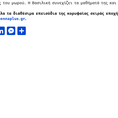
ς του μωρού. Η Βασιλική συνεχίζει τα μαθήματά της και 
όλα τα διαθέσιμα επεισόδια της κορυφαίας σειράς εποχ
tennaplus.
gr
.
acebook
LinkedIn
Messenger
Μοιραστείτε