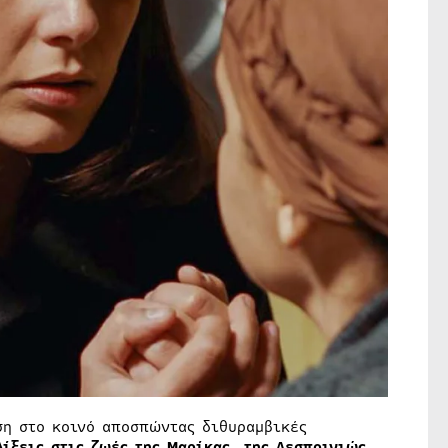
ση στο κοινό αποσπώντας διθυραμβικές
λίξεις στις ζωές της Μαρίκας, της Δεσποινιώς,