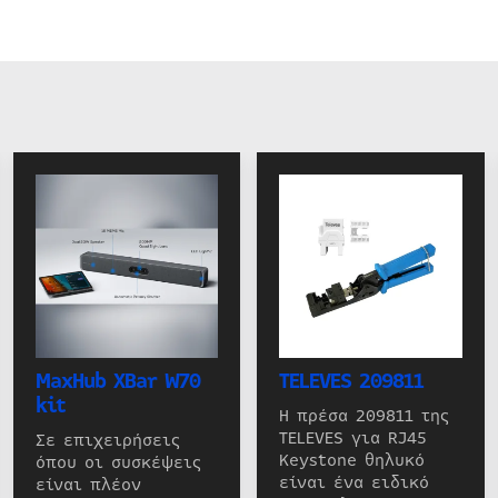
MaxHub XBar W70
TELEVES 209811
kit
Η πρέσα 209811 της
TELEVES για RJ45
Σε επιχειρήσεις
Keystone θηλυκό
όπου οι συσκέψεις
είναι ένα ειδικό
είναι πλέον