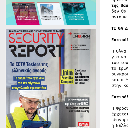
της Βα
δεν θα
ανταμώ
ΤΙ ΘΑ 
Επεισό
Η Όλγα
για να
του το
το ερω
συγκρο
και ο 
στην κ
Επεισό
Η Φρόσ
έρχετα
εξαγορ
η Νέλλ