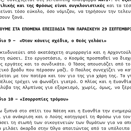
σιλικής και της Φρόσως είναι συγκλονιστικές
και τα τέ
 είναι τόσο εύκολο, όσο νόμιζαν, να τηρήσουν την τελευ
σουν ξανά.
ΔΟΥΜΕ ΣΤΑ ΕΠΟΜΕΝΑ ΕΠΕΙΣΟΔΙΑ ΤΗΝ ΠΑΡΑΣΚΕΥΗ 29 ΣΕΠΤΕΜΒΡ
διο 9 –
«Όταν κάνεις σχέδια, ο Θεός γελάει»
 κινδυνεύει από ακατάσχετη αιμορραγία και η Αρχοντού
 τη σώσει. Στο εργοστάσιο, ο Κοσμάς προσπαθεί να διαχ
υς εργάτες και το συνδικάτο. Ο Τάσος απουσιάζει από τ
τικό βράδυ που πέρασαν μαζί. Ο Παύλος συνεχίζει να κα
ύεται με τον πατέρα και τον γιο της για χάρη της. Τα 
Μέλιος τρέχει να φωνάξει γιατρό. Ο Ηλίας και η Ευανθί
αλύβα της Αλμπίνας για εξορκισμό, χωρίς, όμως, να ξέρ
διο 10 –
«Ισορροπίες τρόμου»
ω ξυπνά στο σπίτι του Νάτση και η Ευανθία την ενημερ
ι για ανάκριση και ο Λούης κατηγορεί τη Φρόσω για το
άσει τη σιωπή των οικογενειών των θυμάτων για να απο
α μιλάει άκαρδα στην Όλγα απαιτώντας από τα υπόλοιπα