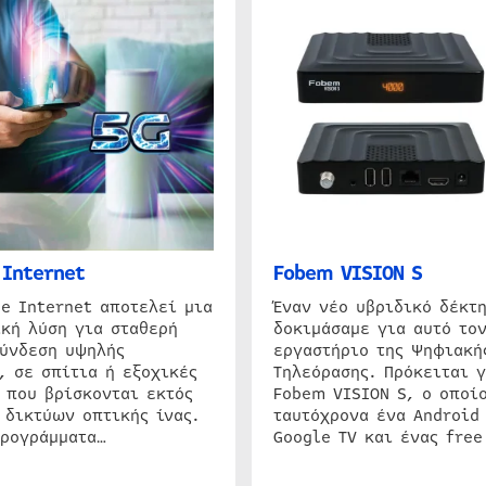
Internet
Fobem VISION S
e Internet αποτελεί μια
Έναν νέο υβριδικό δέκτ
κή λύση για σταθερή
δοκιμάσαμε για αυτό τον
σύνδεση υψηλής
εργαστήριο της Ψηφιακή
, σε σπίτια ή εξοχικές
Τηλεόρασης. Πρόκειται γ
 που βρίσκονται εκτός
Fobem VISION S, ο οποίο
 δικτύων οπτικής ίνας.
ταυτόχρονα ένα Android
προγράμματα…
Google TV και ένας free