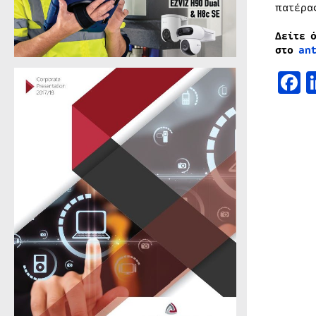
πατέρα
Δείτε 
στο
an
F