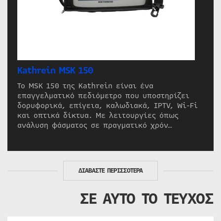
Kathrein MSK 150
Το MSK 150 της Kathrein είναι ένα
επαγγελματικό πεδιόμετρο που υποστηρίζει
δορυφορικά, επίγεια, καλωδιακά, IPTV, Wi-Fi
και οπτικά δίκτυα. Με λειτουργίες όπως
ανάλυση φάσματος σε πραγματικό χρόν…
ΔΙΑΒΑΣΤΕ ΠΕΡΙΣΣΟΤΕΡΑ
ΣΕ ΑΥΤΟ ΤΟ ΤΕΥΧΟΣ