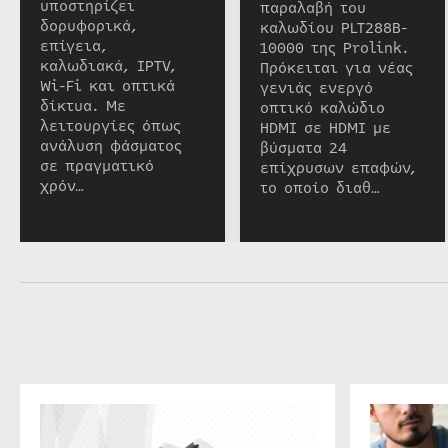
υποστηρίζει
παραλαβή του
δορυφορικά,
καλωδίου PLT288B-
επίγεια,
10000 της Prolink.
καλωδιακά, IPTV,
Πρόκειται για νέας
Wi-Fi και οπτικά
γενιάς ενεργό
δίκτυα. Με
οπτικό καλώδιο
λειτουργίες όπως
HDMI σε HDMI με
ανάλυση φάσματος
βύσματα 24
σε πραγματικό
επίχρυσων επαφών,
χρόν…
το οποίο διαθ…