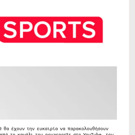
0 θα έχουν την ευκαιρία να παρακολουθήσουν
από το κανάλι του novasports στο YouTube, τον