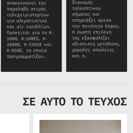
διανομής
ανακοινώνει την
τηλεοπτικού
παραλαβή σειράς
σήματος και
τηλεχειριστηρίων
επηρεάζει άμεσα
για κλιματιστικά
την ποιότητα λήψης.
και air condition.
Η σωστή επιλογή
Πρόκειται για τα K-
της εξασφαλίζει
1000, K-108ES, K-
αξιόπιστη μετάδοση,
2080E, K-3302E και
χαμηλές απώλειες
K-650E, τα οποία
και σ…
προγραμματίζον…
ΣΕ ΑΥΤΟ ΤΟ ΤΕΥΧΟΣ