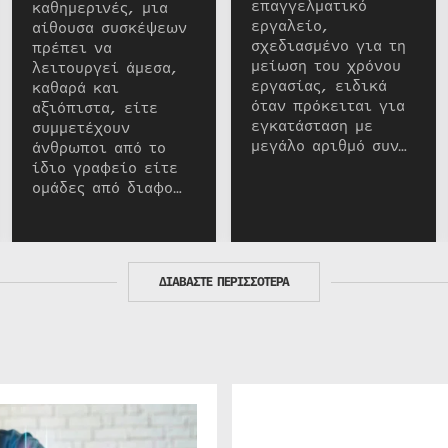
επαγγελματικό
καθημερινές, μια
εργαλείο,
αίθουσα συσκέψεων
σχεδιασμένο για τη
πρέπει να
μείωση του χρόνου
λειτουργεί άμεσα,
εργασίας, ειδικά
καθαρά και
όταν πρόκειται για
αξιόπιστα, είτε
εγκατάσταση με
συμμετέχουν
μεγάλο αριθμό συν…
άνθρωποι από το
ίδιο γραφείο είτε
ομάδες από διαφο…
ΔΙΑΒΑΣΤΕ ΠΕΡΙΣΣΟΤΕΡΑ