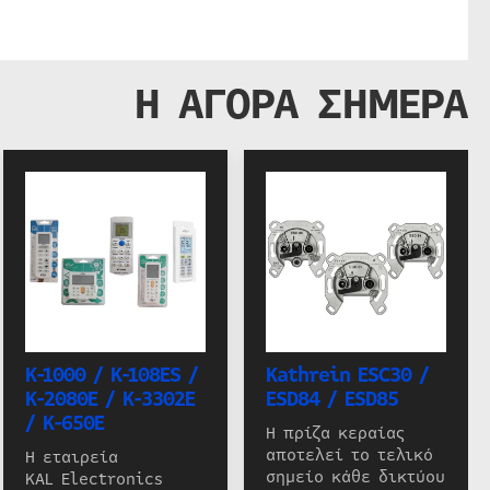
Η ΑΓΟΡΑ ΣΗΜΕΡΑ
K-1000 / K-108ES /
Kathrein ESC30 /
K-2080E / K-3302E
ESD84 / ESD85
/ K-650E
Η πρίζα κεραίας
αποτελεί το τελικό
Η εταιρεία
σημείο κάθε δικτύου
KAL Electronics