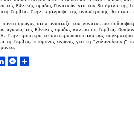
να της Εθνικής ομάδας Γυναικών για τον 3ο όμιλο της L
 στη Σερβία. Στην περιγραφή της αναμέτρησης θα ειναι 
, πάντα αρωγός στην ανάπτυξη του γυναικείου ποδοσφαί
ους αγώνες της Εθνικής ομάδας κόντρα σε Σερβία, Ουκρα
 A. Στην πρεμιέρα το αντιπροσωπευτικό μας συγκρότημα 
τά τη Σερβία, επόμενος αγώνας για τη “γαλανόλευκη” εί
κρανία.
acebook
LinkedIn
Messenger
Μοιραστείτε