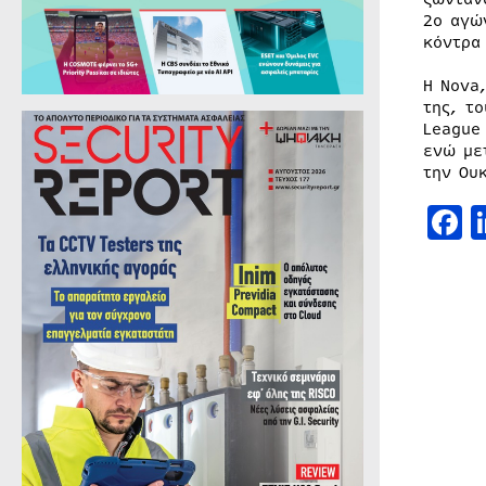
2ο αγώ
κόντρα
H Nova
της, τ
League
ενώ με
την Ου
F