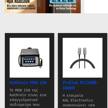
Kathrein MSK 150
Prolink PLT288B-
10000
Το MSK 150 της
Kathrein είναι ένα
Η εταιρεία
επαγγελματικό
KAL Electronics
πεδιόμετρο που
ανακοινώνει νέα