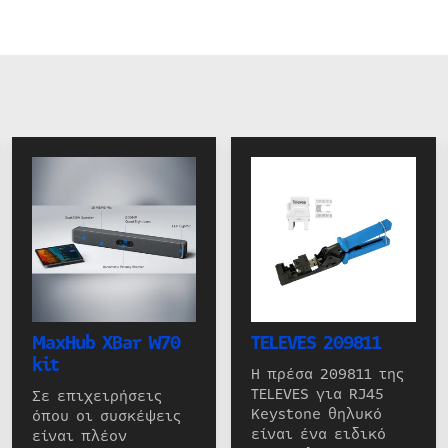
MaxHub XBar W70
TELEVES 209811
kit
Η πρέσα 209811 της
TELEVES για RJ45
Σε επιχειρήσεις
Keystone θηλυκό
όπου οι συσκέψεις
είναι ένα ειδικό
είναι πλέον