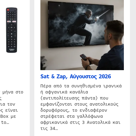
Sat & Zap, Αύγουστος 2026
η
Πέρα από τα συνηθισμένα ιρανικά
 μήνα στο
ή αφγανικά κανάλια
ς
(αντιπολίτευσης πάντα) που
ια τον
εμφανίζονται στους ανατολικούς
ς είναι
δορυφόρους, το ενδιαφέρον
 Box με
στρέφεται στα γαλλόφωνα
 to…
αφρικανικά στις 3 Ανατολικά και
τις 34…