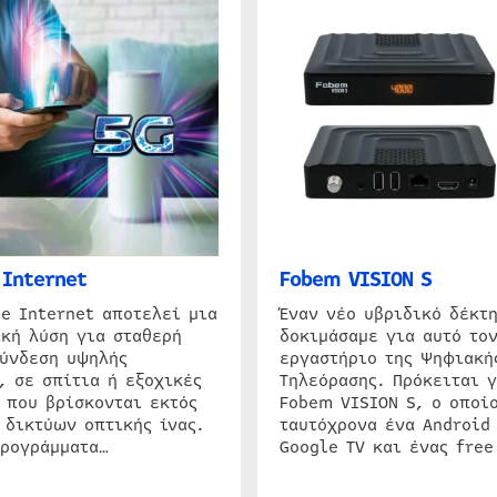
Internet
Fobem VISION S
e Internet αποτελεί μια
Έναν νέο υβριδικό δέκτ
κή λύση για σταθερή
δοκιμάσαμε για αυτό τον
σύνδεση υψηλής
εργαστήριο της Ψηφιακή
, σε σπίτια ή εξοχικές
Τηλεόρασης. Πρόκειται γ
 που βρίσκονται εκτός
Fobem VISION S, ο οποίο
 δικτύων οπτικής ίνας.
ταυτόχρονα ένα Android
προγράμματα…
Google TV και ένας free