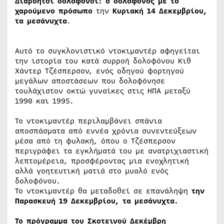
Διαβόητοι δολοφόνοι: ο δολοφόνος με το
χαρούμενο πρόσωπο
την
Κυριακή 14 Δεκεμβρίου,
τα μεσάνυχτα
.
Αυτό το συγκλονιστικό ντοκιμαντέρ αφηγείται
την ιστορία του κατά συρροή δολοφόνου Κιθ
Χάντερ Τζέσπερσον, ενός οδηγού φορτηγού
μεγάλων αποστάσεων που δολοφόνησε
τουλάχιστον οκτώ γυναίκες στις ΗΠΑ μεταξύ
1990 και 1995.
Το ντοκιμαντέρ περιλαμβάνει σπάνια
αποσπάσματα από εννέα χρόνια συνεντεύξεων
μέσα από τη φυλακή, όπου ο Τζέσπερσον
περιγράφει τα εγκλήματά του με ανατριχιαστική
λεπτομέρεια, προσφέροντας μια ενοχλητική
αλλά γοητευτική ματιά στο μυαλό ενός
δολοφόνου.
Το ντοκιμαντέρ θα μεταδοθεί σε επανάληψη
την
Παρασκευή 19 Δεκεμβρίου, τα μεσάνυχτα.
Το πρόγραμμα του Σκοτεινού Δεκέμβρη