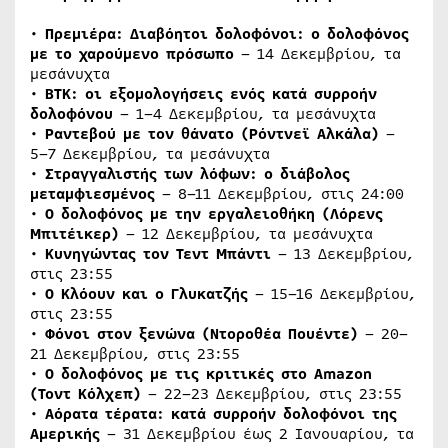
•
Πρεμιέρα: Διαβόητοι δολοφόνοι: ο δολοφόνος
με το χαρούμενο πρόσωπο
– 14 Δεκεμβρίου, τα
μεσάνυχτα
•
ΒΤΚ: οι εξομολογήσεις ενός κατά συρροήν
δολοφόνου
– 1–4 Δεκεμβρίου, τα μεσάνυχτα
•
Ραντεβού με τον θάνατο (Ρόντνεϊ Αλκάλα)
–
5–7 Δεκεμβρίου, τα μεσάνυχτα
•
Στραγγαλιστής των λόφων: ο διάβολος
μεταμφιεσμένος
– 8–11 Δεκεμβρίου, στις 24:00
•
Ο δολοφόνος με την εργαλειοθήκη (Λόρενς
Μπιτέικερ)
– 12 Δεκεμβρίου, τα μεσάνυχτα
•
Κυνηγώντας τον Τεντ Μπάντι
– 13 Δεκεμβρίου,
στις 23:55
•
Ο Κλόουν και ο Γλυκατζής
– 15–16 Δεκεμβρίου,
στις 23:55
•
Φόνοι στον ξενώνα (Ντοροθέα Πουέντε)
– 20–
21 Δεκεμβρίου, στις 23:55
•
Ο δολοφόνος με τις κριτικές στο
Amazon
(Τοντ Κόλχεπ)
– 22–23 Δεκεμβρίου, στις 23:55
•
Αόρατα τέρατα: κατά συρροήν δολοφόνοι της
Αμερικής
– 31 Δεκεμβρίου έως 2 Ιανουαρίου, τα