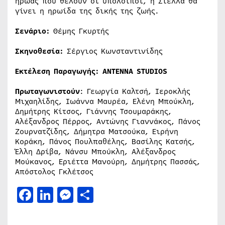
ήρωας που θέλουν οι υπόλοιποι, η Στέλλα θα
γίνει η ηρωίδα της δικής της ζωής.
Σενάριο:
Θέμης Γκυρτής
Σκηνοθεσία:
Σέργιος Κωνσταντινίδης
Εκτέλεση Παραγωγής: ΑΝΤΕΝΝΑ STUDIOS
Πρωταγωνιστούν
: Γεωργία Καλτσή, Ιεροκλής
Μιχαηλίδης, Ιωάννα Μαυρέα, Ελένη Μπούκλη,
Δημήτρης Κίτσος, Γιάννης Τσουμαράκης,
Αλέξανδρος Πέρρος, Αντώνης Γιαννάκος, Πάνος
Ζουρνατζίδης, Δήμητρα Ματσούκα, Ειρήνη
Κοράκη, Πάνος Πουλπαθέλης, Βασίλης Κατσής,
Έλλη Δρίβα, Νάνσυ Μπούκλη, Αλέξανδρος
Μούκανος, Εριέττα Μανούρη, Δημήτρης Πασσάς,
Απόστολος Γκλέτσος
Facebook
LinkedIn
Messenger
Μοιραστείτε