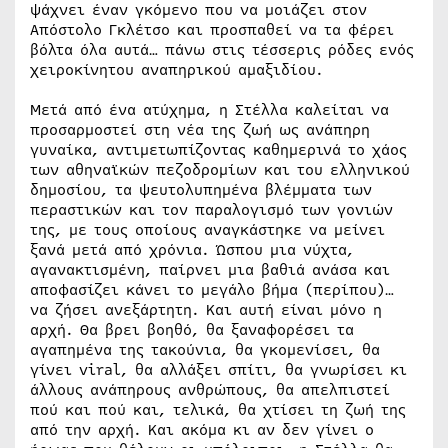
ψάχνει έναν γκόμενο που να μοιάζει στον
Απόστολο Γκλέτσο και προσπαθεί να τα φέρει
βόλτα όλα αυτά… πάνω στις τέσσερις ρόδες ενός
χειροκίνητου αναπηρικού αμαξιδίου.
Μετά από ένα ατύχημα, η Στέλλα καλείται να
προσαρμοστεί στη νέα της ζωή ως ανάπηρη
γυναίκα, αντιμετωπίζοντας καθημερινά το χάος
των αθηναϊκών πεζοδρομίων και του ελληνικού
δημοσίου, τα ψευτολυπημένα βλέμματα των
περαστικών και τον παραλογισμό των γονιών
της, με τους οποίους αναγκάστηκε να μείνει
ξανά μετά από χρόνια. Ώσπου μια νύχτα,
αγανακτισμένη, παίρνει μια βαθιά ανάσα και
αποφασίζει κάνει το μεγάλο βήμα (περίπου)…
να ζήσει ανεξάρτητη. Και αυτή είναι μόνο η
αρχή. Θα βρει βοηθό, θα ξαναφορέσει τα
αγαπημένα της τακούνια, θα γκομενίσει, θα
γίνει viral, θα αλλάξει σπίτι, θα γνωρίσει κι
άλλους ανάπηρους ανθρώπους, θα απελπιστεί
πού και πού και, τελικά, θα χτίσει τη ζωή της
από την αρχή. Και ακόμα κι αν δεν γίνει ο