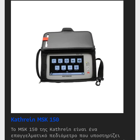
Kathrein MSK 150
Το MSK 150 της Kathrein είναι ένα
επαγγελματικό πεδιόμετρο που υποστηρίζει