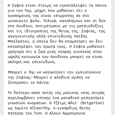
Η Σοφία είναι έτοιμη να εγκαταλείψει τα πάντα
για τον Τομ, μέχρι που μαθαίνει ότι ο
αγαπημένος της είναι επιρρεπής σε στο
γυναικείο φύλο. Τελικά, καταλήγουν και οι δύο
στο Λονδίνο, αντιμέτωποι με τις ματαιοδοξίες
και τις ιδιοτροπίες της θείας της, Σοφίας, της
σαγηνευτικής αλλά επικίνδυνης Λαίδης
Μπέλαστον, η οποία δεν θα σταματήσει αν δεν
καταστρέψει τον έρωτά τους. Η Σοφία μαθαίνει
γρήγορα ότι η ζωή μιας νεαρής γυναίκας στην
υψηλή κοινωνία του Λονδίνου μπορεί να είναι
σκληρή και επικίνδυνη.
Μπορεί ο Τομ να κατακτήσει την εμπιστοσύνη
της Σοφίας; Μπορεί η αληθινή αγάπη να
ξεπεράσει τα πάντα;
Το δεύτερο καστ αυτής της μαγικής νέας σειράς
περιλαμβάνει επίσης ένα μοναδικό ρεπερτόριο
γνωστών ονομάτων. Ο Τζέιμς Φλιτ (Brigerton)
ως Squire Allworthy, ο εγκάρδιος θετός
πατέρας του Tom. Ο Αλουν Άρμστρονγκ