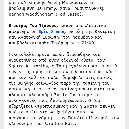
και εκδικητικής Λαίδη Μπέλαστον, τη
βραβευμένη με Emmy, Χάνα Γουάντινγκχεμ
Hannah Waddingham (Ted Lasso).
H
σειρά, Τομ Τζόουνς
, έκανε αποκλειστικά
πρεμιέρα on
Epic
Drama
,
σε όλη την Κεντρική
και Ανατολική Ευρώπη, τον Νοέμβριο και
προβάλλεται κάθε Τετάρτη στις 21:00.
Εγκαταλελειμμένο μωρό, διασώθηκε και
υιοθετήθηκε από έναν εξοχικό κύριο, τον
Squire Allworthy, ο Tομ μεγαλώνει και αποκτά
ευγένεια, ομορφιά και ελεύθερο πνεύμα, κάτι
που τον καθιστά πολύ δημοφιλή στις κυρίες
τις υψηλής κοινωνίας παρά την ταπεινή του
καταγωγή. Έτσι, όταν εκείνος ερωτεύεται την
πλούσια κληρονόμο Σοφία Γουέστερν, οι
οικογένειές τους δεν συμφωνούν. Ο Τομ
εξορίζεται ντροπιασμένος και η Σοφία φεύγει
από το σπίτι για να ξεφύγει από τον
αναγκαστικό γάμο με τον Γουίλιαμ Μπλιφίλ, τον
κληρονόμο του Paradise Hall.