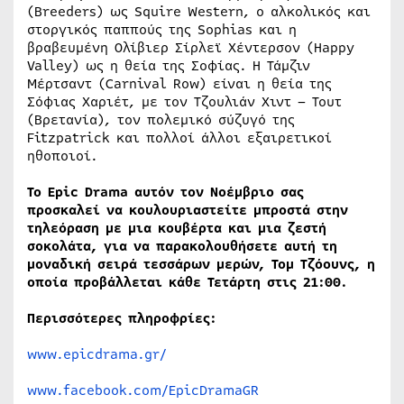
(Breeders) ως Squire Western, ο αλκολικός και
στοργικός παππούς της Sophias και η
βραβευμένη Ολίβιερ Σίρλεϊ Χέντερσον (Happy
Valley) ως η θεία της Σοφίας. Η Τάμζιν
Μέρτσαντ (Carnival Row) είναι η θεία της
Σόφιας Χαριέτ, με τον Τζουλιάν Χιντ – Τουτ
(Βρετανία), τον πολεμικό σύζυγό της
Fitzpatrick και πολλοί άλλοι εξαιρετικοί
ηθοποιοί.
Το Epic Drama αυτόν τον Νοέμβριο σας
προσκαλεί να κουλουριαστείτε μπροστά στην
τηλεόραση με μια κουβέρτα και μια ζεστή
σοκολάτα, για να παρακολουθήσετε αυτή τη
μοναδική σειρά τεσσάρων μερών, Τομ Τζόουνς, η
οποία προβάλλεται κάθε Τετάρτη στις 21:00.
Περισσότερες πληροφρίες:
www.epicdrama.gr/
www.facebook.com/EpicDramaGR