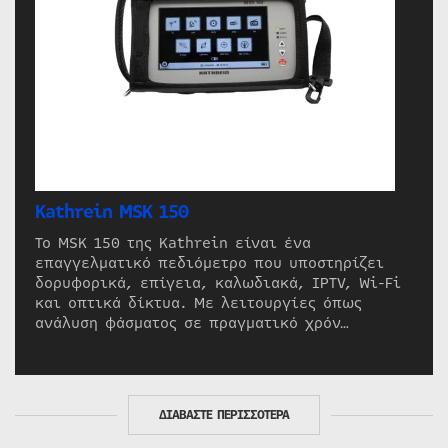
Kathrein MSK 150
Το MSK 150 της Kathrein είναι ένα
επαγγελματικό πεδιόμετρο που υποστηρίζει
δορυφορικά, επίγεια, καλωδιακά, IPTV, Wi-Fi
και οπτικά δίκτυα. Με λειτουργίες όπως
ανάλυση φάσματος σε πραγματικό χρόν…
ΔΙΑΒΑΣΤΕ ΠΕΡΙΣΣΟΤΕΡΑ