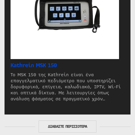
Kathrein MSK 150
Το MSK 150 της Kathrein είναι ένα
επαγγελματικό πεδιόμετρο που υποστηρίζει
δορυφορικά, επίγεια, καλωδιακά, IPTV, Wi-Fi
και οπτικά δίκτυα. Με λειτουργίες όπως
ανάλυση φάσματος σε πραγματικό χρόν…
ΔΙΑΒΑΣΤΕ ΠΕΡΙΣΣΟΤΕΡΑ