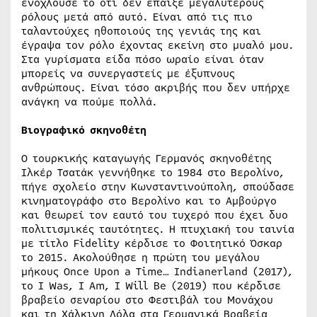
ενοχλούσε το ότι δεν έπαιξε μεγαλύτερους
ρόλους μετά από αυτό. Είναι από τις πιο
ταλαντούχες ηθοποιούς της γενιάς της και
έγραψα τον ρόλο έχοντας εκείνη στο μυαλό μου.
Στα γυρίσματα είδα πόσο ωραίο είναι όταν
μπορείς να συνεργαστείς με έξυπνους
ανθρώπους. Είναι τόσο ακριβής που δεν υπήρχε
ανάγκη να πούμε πολλά.
Βιογραφικό
σκηνοθέτη
Ο τουρκικής καταγωγής Γερμανός σκηνοθέτης
Ιλκέρ Τσατάκ γεννήθηκε το 1984 στο Βερολίνο,
πήγε σχολείο στην Κωνσταντινούπολη, σπούδασε
κινηματογράφο στο Βερολίνο και το Αμβούργο
και θεωρεί τον εαυτό του τυχερό που έχει δυο
πολιτισμικές ταυτότητες. Η πτυχιακή του ταινία
με τίτλο Fidelity κέρδισε το Φοιτητικό Όσκαρ
το 2015. Ακολούθησε η πρώτη του μεγάλου
μήκους Once Upon a Time… Indianerland (2017),
το I Was, I Am, I Will Be (2019) που κέρδισε
βραβείο σεναρίου στο Φεστιβάλ του Μονάχου
και τη Χάλκινη Λόλα στα Γερμανικά Βραβεία