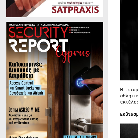
Η τέτα
αθλητι
εκτέλε
Εκβιασ