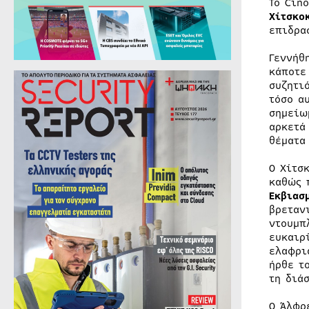
Το Cin
Χίτσκο
επιδρα
Γεννήθ
κάποτε
συζητι
τόσο α
σημείω
αρκετά
θέματα
Ο Χίτσ
καθώς 
Εκβιασ
βρεταν
ντουμπ
ευκαιρ
ελαφρι
ήρθε τ
τη διά
Ο Άλφρ