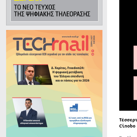
Τέσσερ
Cinobo