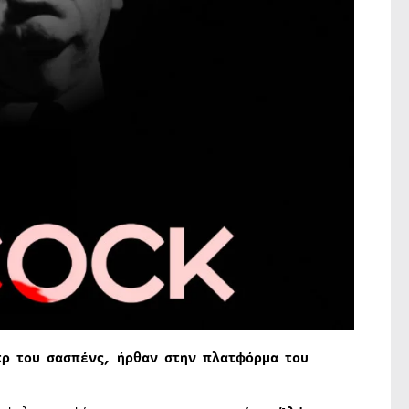
τρ του σασπένς, ήρθαν στην πλατφόρμα του