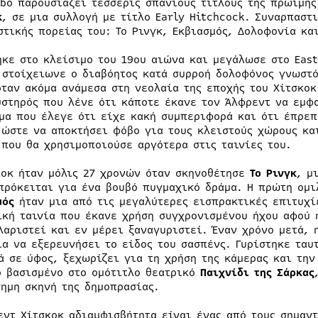
obo παρουσιάζει τέσσερις σπάνιους τίτλους της πρώιμη
κ
, σε μια συλλογή με τίτλο Early Hitchcock. Συναρπαστ
στικής πορείας του: Το Ρινγκ, Εκβιασμός, Δολοφονία και
ηκε στο κλείσιμο του 19ου αιώνα και μεγάλωσε στο East
 στοίχειωνε ο διαβόητος κατά συρροή δολοφόνος γνωστό
όταν ακόμα ανάμεσα στη νεολαία της εποχής του Χίτσκοκ
υστηρός που λένε ότι κάποτε έκανε τον Άλφρεντ να εμφα
μα που έλεγε ότι είχε κακή συμπεριφορά και ότι έπρεπ
 ώστε να αποκτήσει φόβο για τους κλειστούς χώρους κα
 που θα χρησιμοποιούσε αργότερα στις ταινίες του.
κοκ ήταν μόλις 27 χρονών όταν σκηνοθέτησε
Το Ρινγκ
, μ
πρόκειται για ένα βουβό πυγμαχικό δράμα. Η πρώτη ομιλ
μός
ήταν μια από τις μεγαλύτερες εισπρακτικές επιτυχίε
ική ταινία που έκανε χρήση συγχρονισμένου ήχου αφού 
λαριστεί και εν μέρει ξαναγυριστεί. Έναν χρόνο μετά,
ία να εξερευνήσει το είδος του σασπένς. Γυρίστηκε ταυ
ά σε ύφος, ξεχωρίζει για τη χρήση της κάμερας και την
ο βασισμένο στο ομότιτλο θεατρικό
Παιχνίδι της Σάρκας
σημη σκηνή της δημοπρασίας.
εντ Χίτσκοκ αδιαμφισβήτητα είναι ένας από τους σημαν