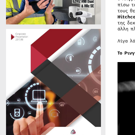
πίσω τ
τους θ
Hitchc
της δε
άλλη π
Λίγα λό
Το Ρινγ