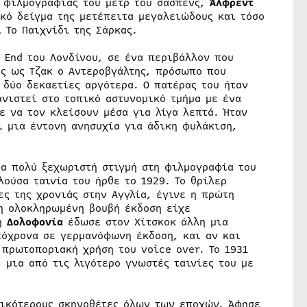
ς φιλμογραφίας του μετρ του σασπένς,
Άλφρεντ
ικό δείγμα της μετέπειτα μεγαλειώδους και τόσο
 Το Παιχνίδι της Σάρκας.
 End του Λονδίνου, σε ένα περιβάλλον που
ς ως Τζακ ο Αντεροβγάλτης, πρόσωπο που
 δύο δεκαετίες αργότερα. Ο πατέρας του ήταν
νιστεί στο τοπικό αστυνομικό τμήμα με ένα
ε να τον κλείσουν μέσα για λίγα λεπτά. Ήταν
ι μια έντονη ανησυχία για άδικη φυλάκιση,
ια πολύ ξεχωριστή στιγμή στη φιλμογραφία του
ούσα ταινία του ήρθε το 1929. Το θρίλερ
ς της χρονιάς στην Αγγλία, έγινε η πρώτη
η ολοκληρωμένη βουβή έκδοση είχε
 η
Δολοφονία
έδωσε στον Χίτσκοκ άλλη μια
τόχρονα σε γερμανόφωνη έκδοση, και αν και
 πρωτοποριακή χρήση του voice over. Το 1931
, μια από τις λιγότερο γνωστές ταινίες του με
τικότερους σκηνοθέτες όλων των εποχών. Άφησε