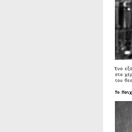
Ένα εξ
στα χέ
του θε
Το Παι