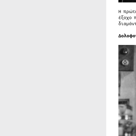
Η πρώτ
έξοχο 
διαμάν
Δολοφο