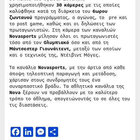
χρησιμοποιήθηκαν
30 κάμερες
με τις οποίες
καλύφθηκε κατά τη διάρκεια του
6ωρου
ζωντανού
προγράμματος, ο αγώνας, το pre και
το post game, καθώς και οι δηλώσεις των
πρωταγωνιστών. Στη κάμερα των καναλιών
Novasports
μίλησαν όλοι οι πρωταγωνιστές
τόσο από τον
Ολυμπιακό
όσο και από τη
Μάντσεστερ Γιουνάιτεντ,
μεταξύ των οποίων
και ο τεχνικός της, Ντέιβιντ Μόγες.
Τα κανάλια
Novasports
, με την άρτια από κάθε
άποψη τηλεοπτική παραγωγή και μετάδοση,
χάρισαν στους συνδρομητές τους ένα
συναρπαστικό βράδυ. Τα αθλητικά κανάλια της
Nova
ξέρουν να προβάλλουν με το καλύτερο
τρόπο το άθλημα, απογειώνοντάς το σε όλες του
τις διαστάσεις.
Facebook
LinkedIn
Messenger
Μοιραστείτε