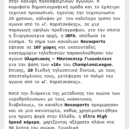
στην κάλυψη ποδοσφαιρικών αγώνων. Η
κορυφαία δημοσιογραφική ομάδα και το έμπειρο
τεχνικό προσωπικό, έχοντας την τεχνογνωσία
20 χρόνων, κάλυψαν με τον καλύτερο τρόπο τον
αγώνα από το «Γ. Καραϊσκάκης», σε μια
παραγωγή υψηλών προδιαγραφών, για την οποία
η διοργανώτρια αρχή, η
UEFA
, απέδωσε τα
εύσημα. Το σήμα των καναλιών
Novasports
έφτασε σε
107 χώρες
και εκατοντάδες
εκατομμύρια τηλεθεατών παρακολούθησαν τον
αγώνα
Ολυμπιακός – Μάντσεστερ Γιουνάιτεντ
για την φάση των
«16»
του
Champions
League
.
Επίσης,
20
διεθνή τηλεοπτικά δίκτυα, με τους
απεσταλμένους τους, μετέφεραν το παλμό του
αγώνα από το
«
Γ. Καραϊσκάκης».
Κατά την διάρκεια της μετάδοσης του αγώνα των
«ερυθρόλευκων» με τους «κόκκινους
διάβολους», τα κανάλια
Novasports
προχώρησαν
και σε μια καινοτομία, καθώς χρησιμοποιήθηκε
για πρώτη φορά στην Ελλάδα, η
Ultra
High
Speed
κάμερα
, χαρίζοντας αξέχαστα πλάνα στα
90 λεπτά του αγώνα. Συνολικά