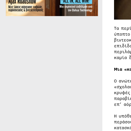
Τα περ
ύποπτο
βιντεο
επιδίδ
περιλά
καμία 
Μια «κ
Ο ανώτ
«σχολα
κρυφές
παραβί
επ’ αό
Η υπόθ
περάσο
κατασκ