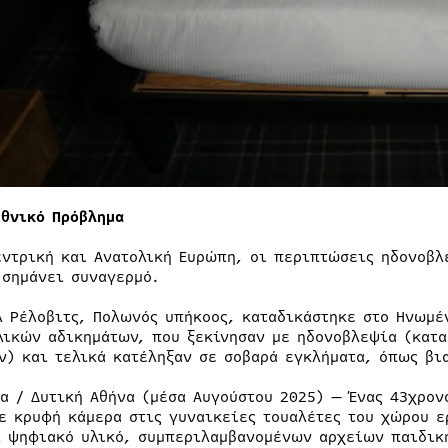
εθνικό Πρόβλημα
εντρική και Ανατολική Ευρώπη, οι περιπτώσεις ηδονοβλ
 σημάνει συναγερμό.
λ Ρέλοβιτς, Πολωνός υπήκοος, καταδικάστηκε στο Ηνωμέ
λικών αδικημάτων, που ξεκίνησαν με ηδονοβλεψία (κατ
ν) και τελικά κατέληξαν σε σοβαρά εγκλήματα, όπως βι
ια / Δυτική Αθήνα (μέσα Αυγούστου 2025) — Ένας 43χρο
ε κρυφή κάμερα στις γυναικείες τουαλέτες του χώρου ε
ι ψηφιακό υλικό, συμπεριλαμβανομένων αρχείων παιδικ