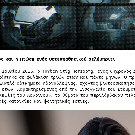
ος και η Πτώση ενός Οστεοπαθητικού σελέμπριτι
2 Ιουλίου 2025, ο Torben Stig Hersborg, ένας 64χρονος 
κάστηκε σε φυλάκιση τριών ετών και πέντε μηνών. Ο π
λλαπλά αδικήματα ηδονοβλεψίας, έχοντας βιντεοσκοπήσε
 ετών. Χαρακτηρισμένος από την Εισαγγελία του Στέμμα
λεψίες του Λονδίνου», τα θύματά του περιλάμβαναν πελ
κές κατοικίες και φοιτητικές εστίες.