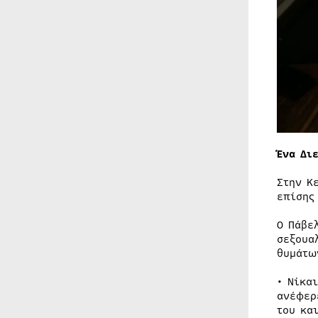
Ένα Δι
Στην Κ
επίσης
Ο Πάβε
σεξουα
θυμάτω
• Νίκα
ανέφερ
του κα