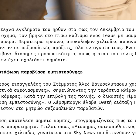
ίτεχνα εγκλήματά του ήρθαν στο φως τον Δεκέμβριο του 
 όχημα, τον βρήκε στο πίσω κάθισμα ενός Lexus με μαύρ
κάμερα. Περαιτέρω έρευνες αποκάλυψαν χιλιάδες παράν
ονταν σε σεξουαλικές πράξεις, όλα εν αγνοία τους. Ενώ
μβανε διάσημες προσωπικότητες όπως η σταρ του τένις 
δεν έχει σχολιάσει δημόσια.
ατάφωρη παραβίαση εμπιστοσύνης»
ερος εισαγγελέας του Στέμματος Άλεξ Βάιχσελμπαουμ χα
στικά σχεδιασμένες», σημειώνοντας την τεράστια κλίμα
 κάμερες. Κατά την επιβολή της ποινής, ο δικαστής Τίμ
αση εμπιστοσύνης». Ο Χέρσμποργκ έλαβε 10ετή Διάταξη 
ριστον στο μητρώο σεξουαλικών παραβατών.
εση αποτέλεσε σημείο καμπής, υπογραμμίζοντας πώς τα 
υν απαρατήρητα. Τίτλοι όπως «Διάσημος οστεοπαθητικό
όπευε χιλιάδες γυναίκες» στο Sky News αποδεικνύουν γ