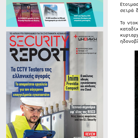
Ετοιμα
σειρά 
Το ντο
καταδί
κυριαρ
ηδονοβ