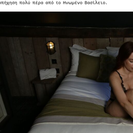
απήχηση πολύ πέρα ​​από το Ηνωμένο Βασίλειο.