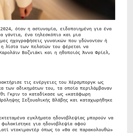
2024, όταν η αστυνομία, ειδοποιημένη για ένα
α γάντια, ένα τηλεσκόπιο και μια
ομες ηχογραφήσεις γυναικών που γδύνονταν ή
 η λίστα των πελατών του φέρεται να
Καρολάιν Βοζνιάκι και η ηθοποιός Άννα Φρίελ,
ρακτήρισε τις ενέργειες του Χέρσμποργκ ως
κα των αδικημάτων του, τα οποία περιλάμβαναν
οθι Γκριν το καταδίκασε ως «κατάφωρη
Πρόληψης Σεξουαλικής Βλάβης και καταχωρήθηκε
εκτεταμένα εγκλήματα ηδονοβλεψίας μπορούν να
ς φυλακίστηκε για ηδονοβλεψία αφού
ιατί ντοκιμαντέρ όπως το «Θα σε παρακολουθώ»