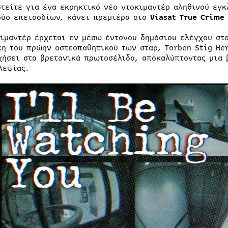
στείτε για ένα εκρηκτικό νέο ντοκιμαντέρ αληθινού εγ
δύο επεισοδίων, κάνει πρεμιέρα στο
Viasat
True
Crime
κιμαντέρ έρχεται εν μέσω έντονου δημόσιου ελέγχου στ
κη του πρώην οστεοπαθητικού των σταρ, Torben Stig Her
χήσει στα βρετανικά πρωτοσέλιδα, αποκαλύπτοντας μια 
λεψίας.