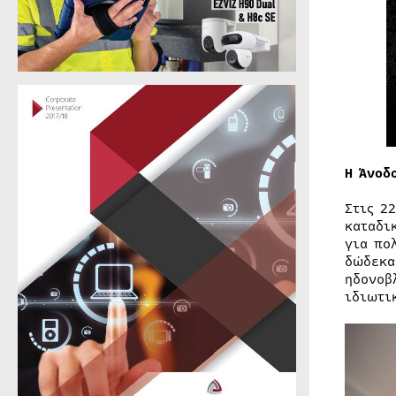
Η Άνοδ
Στις 2
καταδι
για πο
δώδεκα
ηδονοβ
ιδιωτι