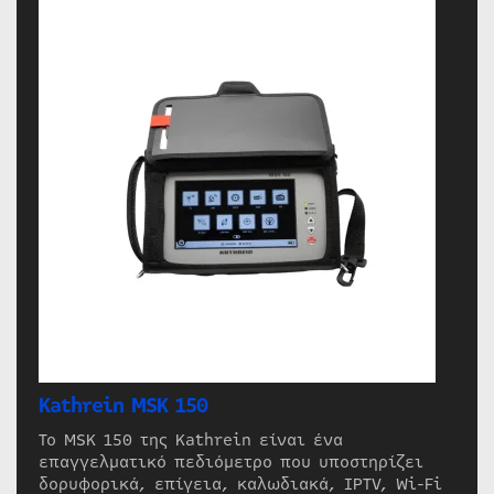
Kathrein MSK 150
Το MSK 150 της Kathrein είναι ένα
επαγγελματικό πεδιόμετρο που υποστηρίζει
δορυφορικά, επίγεια, καλωδιακά, IPTV, Wi-Fi