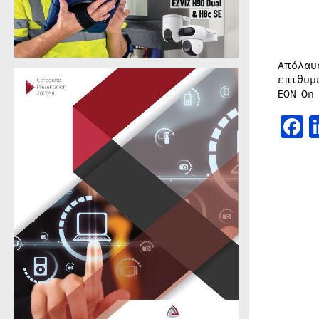
Απόλαυ
επιθυμ
ΕΟΝ On
F