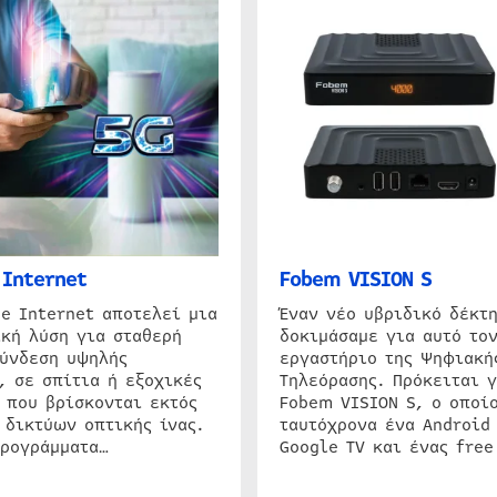
Internet
Fobem VISION S
e Internet αποτελεί μια
Έναν νέο υβριδικό δέκτ
κή λύση για σταθερή
δοκιμάσαμε για αυτό τον
σύνδεση υψηλής
εργαστήριο της Ψηφιακή
, σε σπίτια ή εξοχικές
Τηλεόρασης. Πρόκειται γ
 που βρίσκονται εκτός
Fobem VISION S, ο οποίο
 δικτύων οπτικής ίνας.
ταυτόχρονα ένα Android
προγράμματα…
Google TV και ένας free