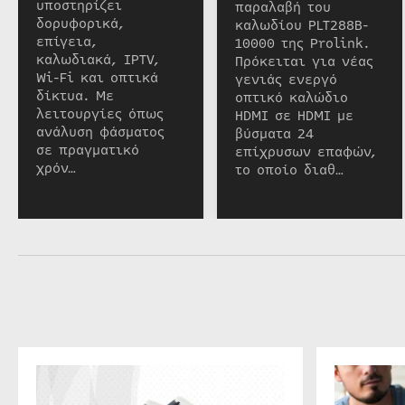
υποστηρίζει
παραλαβή του
δορυφορικά,
καλωδίου PLT288B-
επίγεια,
10000 της Prolink.
καλωδιακά, IPTV,
Πρόκειται για νέας
Wi-Fi και οπτικά
γενιάς ενεργό
δίκτυα. Με
οπτικό καλώδιο
λειτουργίες όπως
HDMI σε HDMI με
ανάλυση φάσματος
βύσματα 24
σε πραγματικό
επίχρυσων επαφών,
χρόν…
το οποίο διαθ…