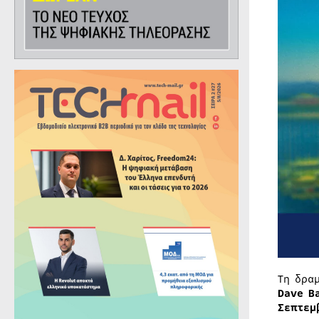
Τη δρα
Dave B
Σεπτεμ