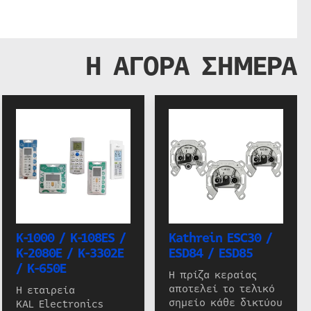
Η ΑΓΟΡΑ ΣΗΜΕΡΑ
K-1000 / K-108ES /
Kathrein ESC30 /
K-2080E / K-3302E
ESD84 / ESD85
/ K-650E
Η πρίζα κεραίας
αποτελεί το τελικό
Η εταιρεία
σημείο κάθε δικτύου
KAL Electronics