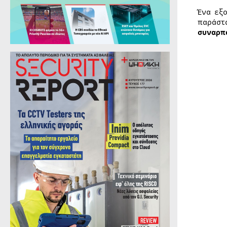
Ένα εξ
παράστ
συναρπ