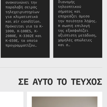
διανομής
ανακοινώνει την
τηλεοπτικού
παραλαβή σειράς
σήματος και
τηλεχειριστηρίων
επηρεάζει άμεσα
για κλιματιστικά
την ποιότητα λήψης.
και air condition.
Η σωστή επιλογή
Πρόκειται για τα K-
της εξασφαλίζει
1000, K-108ES, K-
αξιόπιστη μετάδοση,
2080E, K-3302E και
χαμηλές απώλειες
K-650E, τα οποία
και σ…
προγραμματίζον…
ΣΕ ΑΥΤΟ ΤΟ ΤΕΥΧΟΣ