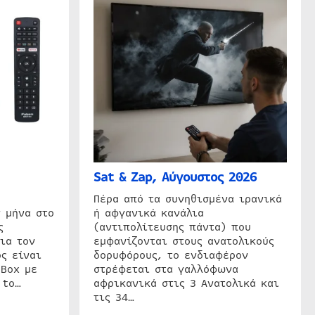
Sat & Zap, Αύγουστος 2026
η
Πέρα από τα συνηθισμένα ιρανικά
 μήνα στο
ή αφγανικά κανάλια
ς
(αντιπολίτευσης πάντα) που
ια τον
εμφανίζονται στους ανατολικούς
ς είναι
δορυφόρους, το ενδιαφέρον
 Box με
στρέφεται στα γαλλόφωνα
 to…
αφρικανικά στις 3 Ανατολικά και
τις 34…