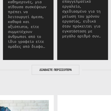
επαγγελματικό
καθημερινές, μια
εργαλείο,
αίθουσα συσκέψεων
σχεδιασμένο για τη
πρέπει να
μείωση του χρόνου
λειτουργεί άμεσα,
εργασίας, ειδικά
καθαρά και
όταν πρόκειται για
αξιόπιστα, είτε
εγκατάσταση με
συμμετέχουν
μεγάλο αριθμό συν…
άνθρωποι από το
ίδιο γραφείο είτε
ομάδες από διαφο…
ΔΙΑΒΑΣΤΕ ΠΕΡΙΣΣΟΤΕΡΑ