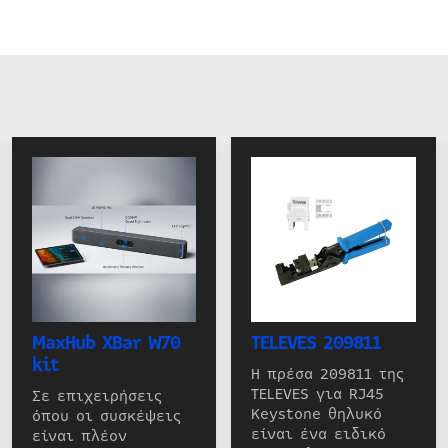
MaxHub XBar W70
TELEVES 209811
kit
Η πρέσα 209811 της
TELEVES για RJ45
Σε επιχειρήσεις
Keystone θηλυκό
όπου οι συσκέψεις
είναι ένα ειδικό
είναι πλέον