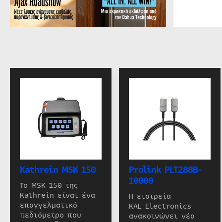
Kathrein MSK 150
Prolink PLT288B-
10000
Το MSK 150 της
Kathrein είναι ένα
Η εταιρεία
επαγγελματικό
KAL Electronics
πεδιόμετρο που
ανακοινώνει νέα