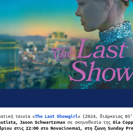
ματική ταινία «
The Last Showgirl
» (2024, διάρκειας 85
autista, Jason Schwartzman
σε σκηνοθεσία της
Gia Cop
βρίου
στις
22:00
στο
Novacinema1, στη
ζώνη
Sunday Pre