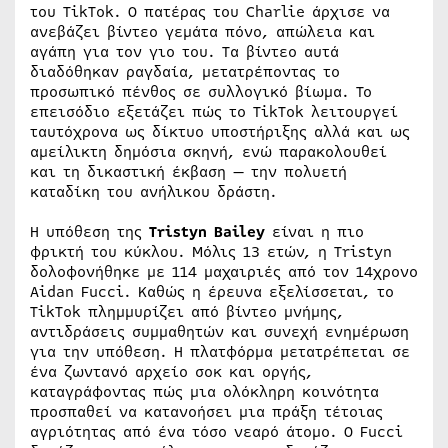
του TikTok. Ο πατέρας του Charlie άρχισε να
ανεβάζει βίντεο γεμάτα πόνο, απώλεια και
αγάπη για τον γιο του. Τα βίντεο αυτά
διαδόθηκαν ραγδαία, μετατρέποντας το
προσωπικό πένθος σε συλλογικό βίωμα. Το
επεισόδιο εξετάζει πώς το TikTok λειτουργεί
ταυτόχρονα ως δίκτυο υποστήριξης αλλά και ως
αμείλικτη δημόσια σκηνή, ενώ παρακολουθεί
και τη δικαστική έκβαση — την πολυετή
καταδίκη του ανήλικου δράστη.
Η υπόθεση της
Tristyn Bailey
είναι η πιο
φρικτή του κύκλου. Μόλις 13 ετών, η Tristyn
δολοφονήθηκε με 114 μαχαιριές από τον 14χρονο
Aidan Fucci. Καθώς η έρευνα εξελίσσεται, το
TikTok πλημμυρίζει από βίντεο μνήμης,
αντιδράσεις συμμαθητών και συνεχή ενημέρωση
για την υπόθεση. Η πλατφόρμα μετατρέπεται σε
ένα ζωντανό αρχείο σοκ και οργής,
καταγράφοντας πώς μια ολόκληρη κοινότητα
προσπαθεί να κατανοήσει μια πράξη τέτοιας
αγριότητας από ένα τόσο νεαρό άτομο. Ο Fucci