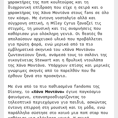
χαρακτήρες της ποπ κουλτούρας και τη
διαχρονική επίδραση που είχε η σειρά και ο
χαρακτήρας της Χάνα Μοντάνα στους fans σε όλο
τον κόσμο. Με έντονη νοσταλγία αλλά και
σύγχρονη οπτική, η Miley Cyrus ξαναζεί τις
στιγμές, τη μουσική και τις αναμνήσεις που
καθόρισαν μια ολόκληρη γενιά. Οι θεατές θα
απολαύσουν αρχειακό υλικό που προβάλλεται
για πρώτη φορά, ενώ μερικά από τα πιο
εμβληματικά σκηνικά του «Χάνα Μοντάνα»
ζωντανεύουν ξανά, ανάμεσά τους το σαλόνι της
οικογένειας Stewart και η θρυλική ντουλάπα
της Χάνα Μοντάνα. Υπάρχουν επίσης και μερικές
γνώριμες σκηνές από το παρελθόν που θα
έρθουν ξανά στο προσκήνιο.
Με ένα από τα πιο παθιασμένα fandoms της
Disney, το
«Χάνα Μοντάνα»
έγινε παγκόσμιο
φαινόμενο, επαναπροσδιορίζοντας το
τηλεοπτικό περιεχόμενο για παιδιά, ασκώντας
έντονη επιρροή στη μουσική και τη μόδα, ενώ
παράλληλα σύστησε στο κοινό μια ποπ σταρ που
καθόρισε μια ολόκληρη γενιά. Η σειρά,