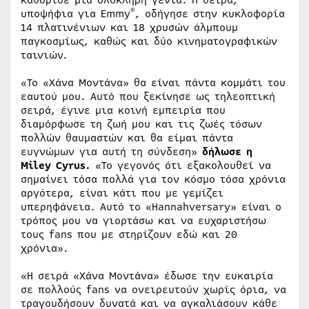
®
υποψήφια για Emmy
, οδήγησε στην κυκλοφορία
14 πλατινένιων και 18 χρυσών άλμπουμ
παγκοσμίως, καθώς και δύο κινηματογραφικών
ταινιών.
«Το «Χάνα Μοντάνα» θα είναι πάντα κομμάτι του
εαυτού μου. Αυτό που ξεκίνησε ως τηλεοπτική
σειρά, έγινε μια κοινή εμπειρία που
διαμόρφωσε τη ζωή μου και τις ζωές τόσων
πολλών θαυμαστών και θα είμαι πάντα
ευγνώμων για αυτή τη σύνδεση»
δήλωσε η
Miley
Cyrus
.
«Το γεγονός ότι εξακολουθεί να
σημαίνει τόσα πολλά για τον κόσμο τόσα χρόνια
αργότερα, είναι κάτι που με γεμίζει
υπερηφάνεια. Αυτό το «Hannahversary» είναι ο
τρόπος μου να γιορτάσω και να ευχαριστήσω
τους fans που με στηρίζουν εδώ και 20
χρόνια».
«Η σειρά «Χάνα Μοντάνα» έδωσε την ευκαιρία
σε πολλούς fans να ονειρευτούν χωρίς όρια, να
τραγουδήσουν δυνατά και να αγκαλιάσουν κάθε