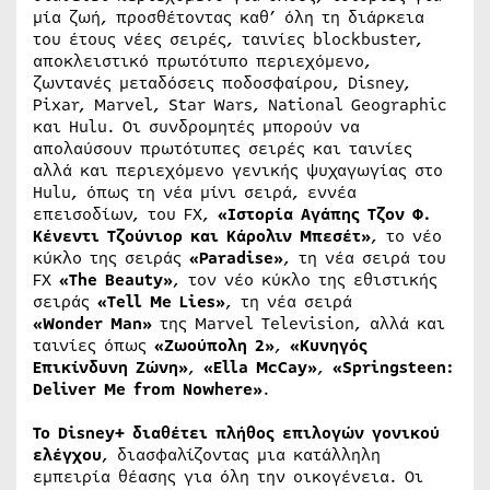
μία ζωή, προσθέτοντας καθ’ όλη τη διάρκεια
του έτους νέες σειρές, ταινίες blockbuster,
αποκλειστικό πρωτότυπο περιεχόμενο,
ζωντανές μεταδόσεις ποδοσφαίρου, Disney,
Pixar, Marvel, Star Wars, National Geographic
και Hulu. Οι συνδρομητές μπορούν να
απολαύσουν πρωτότυπες σειρές και ταινίες
αλλά και περιεχόμενο γενικής ψυχαγωγίας στο
Hulu, όπως τη νέα μίνι σειρά, εννέα
επεισοδίων, του FX,
«Ιστορία Αγάπης Τζον Φ.
Κένεντι Τζούνιορ και Κάρολιν Μπεσέτ»
, το νέο
κύκλο της σειράς
«
Paradise
»
, τη νέα σειρά του
FX
«
The
Beauty
»
, τον νέο κύκλο της εθιστικής
σειράς
«
Tell
Me
Lies
»
, τη νέα σειρά
«
Wonder
Man
»
της Marvel Television, αλλά και
ταινίες όπως
«Ζωούπολη 2»
,
«Κυνηγός
Επικίνδυνη Ζώνη»
,
«
Ella
McCay
»
,
«
Springsteen
:
Deliver
Me
from
Nowhere
»
.
Το
Disney
+ διαθέτει πλήθος επιλογών γονικού
ελέγχου
, διασφαλίζοντας μια κατάλληλη
εμπειρία θέασης για όλη την οικογένεια. Οι