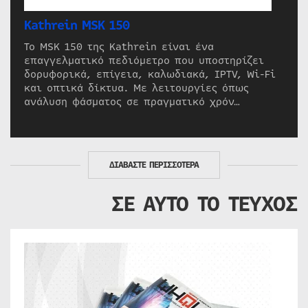
Kathrein MSK 150
Το MSK 150 της Kathrein είναι ένα
επαγγελματικό πεδιόμετρο που υποστηρίζει
δορυφορικά, επίγεια, καλωδιακά, IPTV, Wi-Fi
και οπτικά δίκτυα. Με λειτουργίες όπως
ανάλυση φάσματος σε πραγματικό χρόν…
ΔΙΑΒΑΣΤΕ ΠΕΡΙΣΣΟΤΕΡΑ
ΣΕ ΑΥΤΟ ΤΟ ΤΕΥΧΟΣ