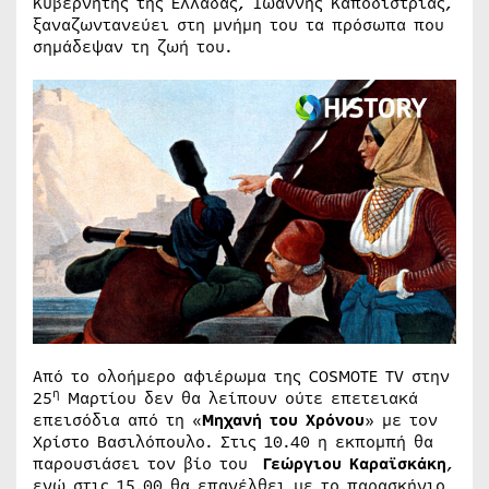
Κυβερνήτης της Ελλάδας, Ιωάννης Καποδίστριας,
ξαναζωντανεύει στη μνήμη του τα πρόσωπα που
σημάδεψαν τη ζωή του.
Από το ολοήμερο αφιέρωμα της COSMOTE TV στην
η
25
Μαρτίου δεν θα λείπουν ούτε επετειακά
επεισόδια από τη «
Μηχανή του Χρόνου
» με τον
Χρίστο Βασιλόπουλο. Στις 10.40 η εκπομπή θα
παρουσιάσει τον βίο του
Γεώργιου Καραϊσκάκη
,
ενώ στις 15.00 θα επανέλθει με το παρασκήνιο