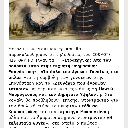
Μεταξύ των ντοκιμαντέρ που θα
παρακολουθήσουν οι τηλεθεατές του COSMOTE
HISTORY HD είναι τα: «
Στρατηγική: Από τον
Δούρειο Ίππο στην τεχνητή νοημοσύνη:
Επανάσταση
»,
«Τα όπλα του Αγώνα: Γυναίκες στα
όπλα»
για τη συμβολή των γυναικών στην
Επανάσταση και τα «
Ζευγάρια που έγραψαν
ιστορία»
με «πρωταγωνιστές» όπως
τη Μαντώ
Μαυρογένους
και
τον Δημήτριο Υψηλάντη
. Στο
κανάλι θα προβληθούν, επίσης, ντοκιμαντέρ για
τον θρυλικό «Γέρο του Μoριά»
Θεόδωρο
Κολοκοτρώνη
και τον
στρατηγό Μακρυγιάννη
,
αλλά και το δραματοποιημένο ντοκιμαντέρ «
Η
τελευταία νύχτα
», στο οποίο ο πρώτος