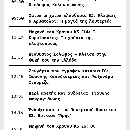
09:00
Θεόδωρος Κολοκοτρώνης
Χαίρε ω χαίρε ελευθερία Ε5: Κλέφτες
09:50
& Αρματολοί: Η μαγιά της λευτεριάς
Μηχανή του Χρόνου Κ5 Ε14: Γ.
10:40
Καραϊσκάκης: Τα χρόνια της
κλεφτουριάς
Διονύσιος Σολωμός – Κλείσε στην
11:35
ψυχή σου την Ελλάδα
Ζευγάρια που έγραψαν ιστορία Ε8:
12:45
Ιωάννης Καποδίστριας και Ρωξάνδρα
Στούρτζα
Περί αρετής και ανδρείας: Γιάννης
13:30
Μακρυγιάννης
Ένδοξα πλοία του Πολεμικού Ναυτικού
14:15
E
2: Βρίκιον ‘Άρης’
Μηχανή του Χρόνου Κ5 Ε6: Οι
15:00