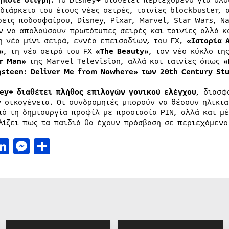
ήποτε στιγμή.
Το Disney+ διαθέτει περιεχόμενο για όλο
 διάρκεια του έτους νέες σειρές, ταινίες blockbuster,
σεις ποδοσφαίρου, Disney, Pixar, Marvel, Star Wars, N
ν να απολαύσουν πρωτότυπες σειρές και ταινίες αλλά κ
η νέα μίνι σειρά, εννέα επεισοδίων, του FX,
«Ιστορία 
»
, τη νέα σειρά του FX
«
The
Beauty
»
, τον νέο κύκλο τη
r
Man
»
της Marvel Television, αλλά και ταινίες όπως
«
gsteen
:
Deliver
Me
from
Nowhere
» των 20
th
Century
St
ey
+ διαθέτει πλήθος επιλογών γονικού ελέγχου
, διασφ
ν οικογένεια. Οι συνδρομητές μπορούν να θέσουν ηλικι
πό τη δημιουργία προφίλ με προστασία PIN, αλλά και μέ
λίζει πως τα παιδιά θα έχουν πρόσβαση σε περιεχόμενο
acebook
LinkedIn
Messenger
Μοιραστείτε