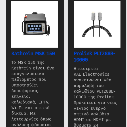
Kathrein MSK 150
Prolink PLT288B-
10000
Το MSK 150 της
Kathrein είναι ένα
Η εταιρεία
επαγγελματικό
KAL Electronics
πεδιόμετρο που
ανακοινώνει νέα
υποστηρίζει
παραλαβή του
δορυφορικά,
καλωδίου PLT288B-
επίγεια,
10000 της Prolink.
καλωδιακά, IPTV,
Πρόκειται για νέας
Wi-Fi και οπτικά
γενιάς ενεργό
δίκτυα. Με
οπτικό καλώδιο
λειτουργίες όπως
HDMI σε HDMI με
ανάλυση φάσματος
βύσματα 24