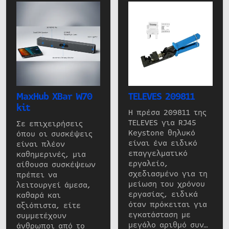
MaxHub XBar W70
TELEVES 209811
kit
Η πρέσα 209811 της
TELEVES για RJ45
Σε επιχειρήσεις
Keystone θηλυκό
όπου οι συσκέψεις
είναι ένα ειδικό
είναι πλέον
επαγγελματικό
καθημερινές, μια
εργαλείο,
αίθουσα συσκέψεων
σχεδιασμένο για τη
πρέπει να
μείωση του χρόνου
λειτουργεί άμεσα,
εργασίας, ειδικά
καθαρά και
όταν πρόκειται για
αξιόπιστα, είτε
εγκατάσταση με
συμμετέχουν
μεγάλο αριθμό συν…
άνθρωποι από το