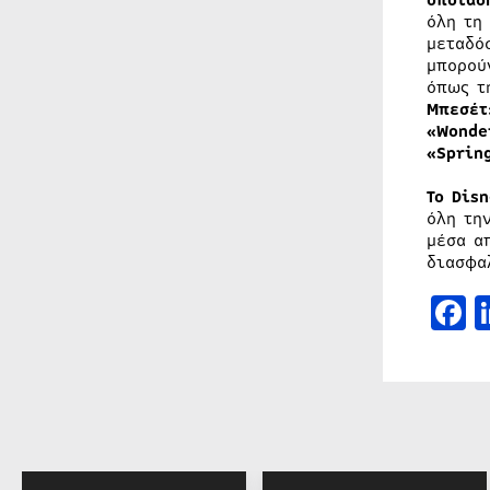
οποιαδ
όλη τη
μεταδό
μπορού
όπως τ
Μπεσέτ
«
Wonde
«
Sprin
Το
Disn
όλη τη
μέσα α
διασφα
F