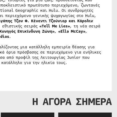
υς, ιστορίες για μία ζωή, προσθέτοντας καθ’
 αποκλειστικό πρωτότυπο περιεχόμενο, ζωντανές
ational Geographic και Hulu. Οι συνδρομητές
αι περιεχόμενο γενικής ψυχαγωγίας στο Hulu,
Αγάπης Τζον Φ. Κένεντι Τζούνιορ και Κάρολιν
ς εθιστικής σειράς
«
Tell
Me
Lies
»
, τη νέα σειρά
Κυνηγός Επικίνδυνη Ζώνη»
,
«
Ella
McCay
»
,
udios
.
αλίζοντας μια κατάλληλη εμπειρία θέασης για
ακά όρια πρόσβασης σε περιεχόμενο για ενήλικες
σα από προφίλ της Λειτουργίας Junior που
 κατάλληλο για την ηλικία τους.
Η ΑΓΟΡΑ ΣΗΜΕΡΑ