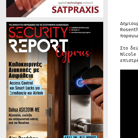
Δημιου
Rosent
παραγω
Στο δε
Nicole
επιστρ