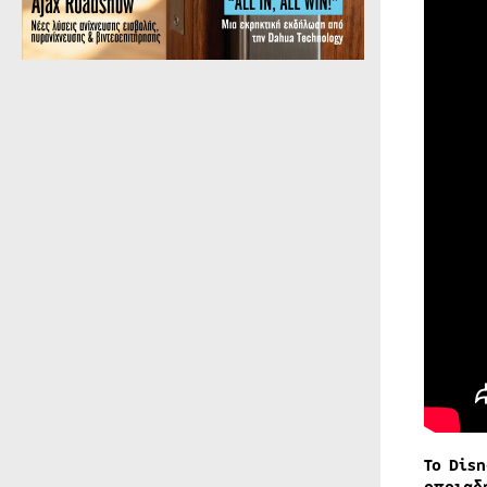
Το Dis