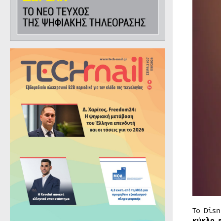
Το Dis
κύκλο 