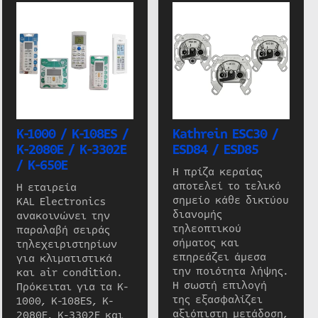
K-1000 / K-108ES /
Kathrein ESC30 /
K-2080E / K-3302E
ESD84 / ESD85
/ K-650E
Η πρίζα κεραίας
αποτελεί το τελικό
Η εταιρεία
σημείο κάθε δικτύου
KAL Electronics
διανομής
ανακοινώνει την
τηλεοπτικού
παραλαβή σειράς
σήματος και
τηλεχειριστηρίων
επηρεάζει άμεσα
για κλιματιστικά
την ποιότητα λήψης.
και air condition.
Η σωστή επιλογή
Πρόκειται για τα K-
της εξασφαλίζει
1000, K-108ES, K-
αξιόπιστη μετάδοση,
2080E, K-3302E και