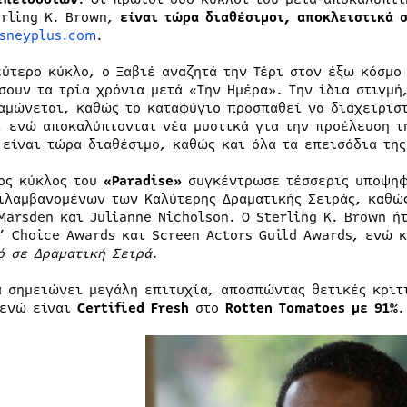
erling K. Brown,
είναι τώρα διαθέσιμοι, αποκλειστικά
sneyplus.com
.
εύτερο κύκλο, ο Ξαβιέ αναζητά την Τέρι στον έξω κόσμο
σουν τα τρία χρόνια μετά «Την Ημέρα». Την ίδια στιγμή
αμώνεται, καθώς το καταφύγιο προσπαθεί να διαχειρισ
, ενώ αποκαλύπτονται νέα μυστικά για την προέλευση τη
 είναι τώρα διαθέσιμο, καθώς και όλα τα επεισόδια της
ος κύκλος του
«Paradise»
συγκέντρωσε τέσσερις υποψηφ
ιλαμβανομένων των Καλύτερης Δραματικής Σειράς, καθώς
Marsden και Julianne Nicholson. Ο Sterling K. Brown ή
s’ Choice Awards και Screen Actors Guild Awards, ενώ
ό σε Δραματική Σειρά
.
ά σημειώνει μεγάλη επιτυχία, αποσπώντας θετικές κριτι
 ενώ είναι
Certified
Fresh
στο
Rotten
Tomatoes
με 91%
.