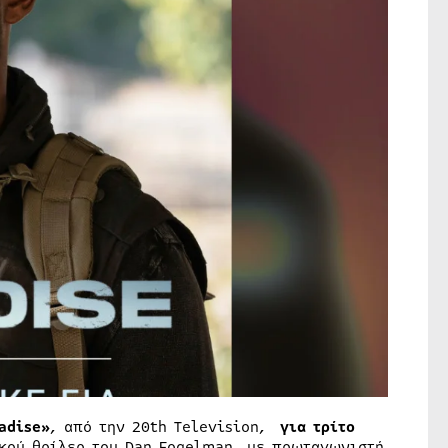
adise
»
, από την 20th Television,
για τρίτο
ικού θρίλερ του Dan Fogelman, με πρωταγωνιστή