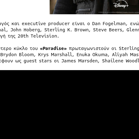
ργός και executive producer είναι ο Dan Fogelman, ενώ
hal, John Hoberg, Sterling K. Brown, Steve Beers, Glen
γή της 20th Television.
ύτερο κύκλο του
«Paradise»
πρωταγωνιστούν οι Sterling
 Brydon Bloom, Krys Marshall, Enuka Okuma, Aliyah Mas
έφουν ως guest stars οι James Marsden, Shailene Woodl