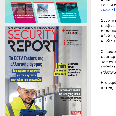
τον St
www.di
Στον δ
επιβιώ
αποδυν
κύκλου
κύκλου
Ο πρώτ
συμπερ
James 
Critic
Ηθοποι
Η σειρ
κοινό,