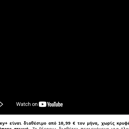
ney+ είναι διαθέσιμο από 10,99 € τον μήνα, χωρίς κρυφ