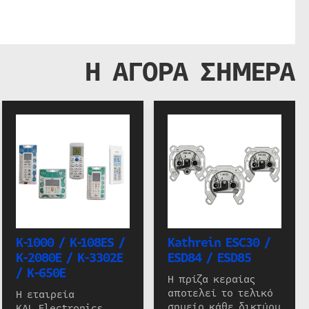
Η ΑΓΟΡΑ ΣΗΜΕΡΑ
K-1000 / K-108ES /
Kathrein ESC30 /
K-2080E / K-3302E
ESD84 / ESD85
/ K-650E
Η πρίζα κεραίας
αποτελεί το τελικό
Η εταιρεία
σημείο κάθε δικτύου
KAL Electronics