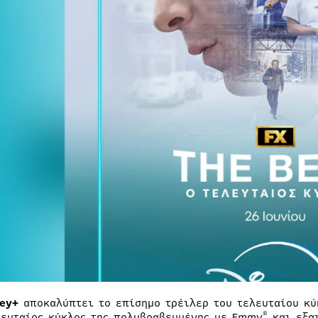
ey+
αποκαλύπτει το επίσημο τρέιλερ του τελευταίου κύ
®
λευταίος κύκλος της πολυβραβευμένης με Emmy
και εξαι