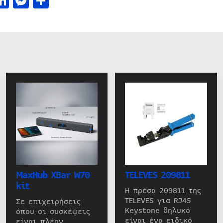
acebook
LinkedIn
Messenger
Μοιραστείτε
MaxHub XBar W70
TELEVES 209811
kit
Η πρέσα 209811 της
TELEVES για RJ45
Σε επιχειρήσεις
Keystone θηλυκό
όπου οι συσκέψεις
είναι ένα ειδικό
είναι πλέον