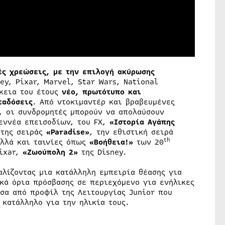
ές χρεώσεις, με την επιλογή ακύρωσης
y, Pixar, Marvel, Star Wars, National
ρκεια του έτους
νέο, πρωτότυπο και
ταδόσεις
. Από ντοκιμαντέρ και βραβευμένες
, οι συνδρομητές μπορούν να απολαύσουν
 εννέα επεισοδίων, του FX,
«Ιστορία Αγάπης
 της σειράς
«Paradise»
, την εθιστική σειρά
th
λλά και ταινίες όπως
«Βοήθεια!»
των 20
Pixar,
«Ζωούπολη 2»
της Disney.
αλίζοντας μια κατάλληλη εμπειρία θέασης για
ακά όρια πρόσβασης σε περιεχόμενο για ενήλικες
σα από προφίλ της Λειτουργίας Junior που
 κατάλληλο για την ηλικία τους.