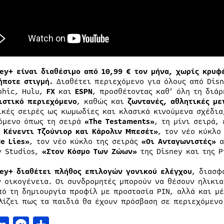
ney+ είναι διαθέσιμο από 10,99 € τον μήνα, χωρίς κρυφ
ήποτε στιγμή.
Διαθέτει περιεχόμενο για όλους από Disne
phic, Hulu,
FX
και
ESPN
, προσθέτοντας καθ’ όλη τη διά
ιστικό περιεχόμενο
, καθώς και
ζωντανές, αθλητικές με
ικές σειρές ως κωμωδίες και κλασικά κινούμενα σχέδια
όμενο όπως τη σειρά
«The Testaments»
, τη μίνι σειρά,
. Κένεντι Τζούνιορ και Κάρολιν Μπεσέτ»
, τον νέο κύκλο
Me Lies»
, τον νέο κύκλο της σειράς
«Οι Ανταγωνιστές»
α
y Studios,
«Στον Κόσμο Tων Ζώων»
της Disney και της 
ney+ διαθέτει πλήθος επιλογών γονικού ελέγχου
, διασφ
ν οικογένεια. Οι συνδρομητές μπορούν να θέσουν ηλικι
πό τη δημιουργία προφίλ με προστασία PIN, αλλά και μέ
λίζει πως τα παιδιά θα έχουν πρόσβαση σε περιεχόμενο