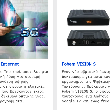
Internet
Fobem VISION S
e Internet αποτελεί μια
Έναν νέο υβριδικό δέκτ
κή λύση για σταθερή
δοκιμάσαμε για αυτό τον
σύνδεση υψηλής
εργαστήριο της Ψηφιακή
, σε σπίτια ή εξοχικές
Τηλεόρασης. Πρόκειται γ
 που βρίσκονται εκτός
Fobem VISION S, ο οποίο
 δικτύων οπτικής ίνας.
ταυτόχρονα ένα Android
προγράμματα…
Google TV και ένας free