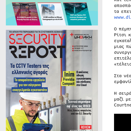
αποσπά
τα επε
www.di
Ο πέμπ
Ρίτσι 
εγκατα
μιας π
συνεργ
επιτέλ
«τέλει
Στα νέ
εμφανίζ
Η σειρ
μαζί μ
Courtn