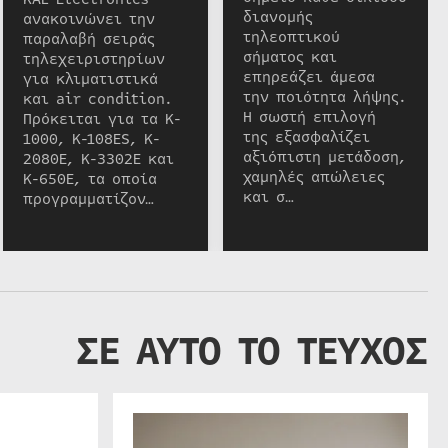
διανομής
ανακοινώνει την
τηλεοπτικού
παραλαβή σειράς
σήματος και
τηλεχειριστηρίων
επηρεάζει άμεσα
για κλιματιστικά
την ποιότητα λήψης.
και air condition.
Η σωστή επιλογή
Πρόκειται για τα K-
της εξασφαλίζει
1000, K-108ES, K-
αξιόπιστη μετάδοση,
2080E, K-3302E και
χαμηλές απώλειες
K-650E, τα οποία
και σ…
προγραμματίζον…
ΣΕ ΑΥΤΟ ΤΟ ΤΕΥΧΟΣ