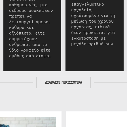
επαγγελματικό
καθημερινές, μια
εργαλείο,
αίθουσα συσκέψεων
σχεδιασμένο για τη
πρέπει να
μείωση του χρόνου
λειτουργεί άμεσα,
εργασίας, ειδικά
καθαρά και
όταν πρόκειται για
αξιόπιστα, είτε
εγκατάσταση με
συμμετέχουν
μεγάλο αριθμό συν…
άνθρωποι από το
ίδιο γραφείο είτε
ομάδες από διαφο…
ΔΙΑΒΑΣΤΕ ΠΕΡΙΣΣΟΤΕΡΑ