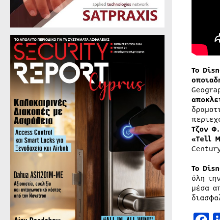
Το Dis
οποιαδ
Geogra
αποκλε
δραματ
περιεχ
Τζον Φ
«Tell 
Centur
Το Dis
όλη τη
μέσα α
διασφα