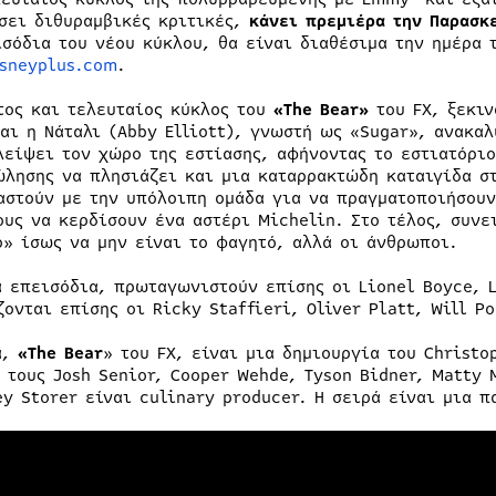
σει διθυραμβικές κριτικές,
κάνει πρεμιέρα την Παρασκ
ισόδια του νέου κύκλου, θα είναι διαθέσιμα την ημέρα 
sneyplus.com
.
τος και τελευταίος κύκλος του
«The Bear»
του FX, ξεκιν
και η Νάταλι (Abby Elliott), γνωστή ως «Sugar», ανακα
λείψει τον χώρο της εστίασης, αφήνοντας το εστιατόριο
ώλησης να πλησιάζει και μια καταρρακτώδη καταιγίδα στ
αστούν με την υπόλοιπη ομάδα για να πραγματοποιήσουν
ους να κερδίσουν ένα αστέρι Michelin. Στο τέλος, συνε
ο» ίσως να μην είναι το φαγητό, αλλά οι άνθρωποι.
α επεισόδια, πρωταγωνιστούν επίσης οι Lionel Boyce, 
ονται επίσης οι Ricky Staffieri, Oliver Platt, Will P
ά,
«The Bear
» του FX, είναι μια δημιουργία του Christo
ε τους Josh Senior, Cooper Wehde, Tyson Bidner, Matty 
ey Storer είναι culinary producer. Η σειρά είναι μια 