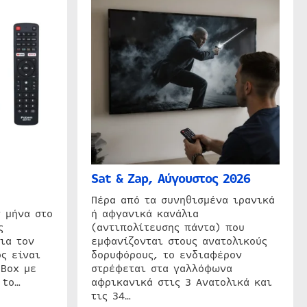
Sat & Zap, Αύγουστος 2026
η
Πέρα από τα συνηθισμένα ιρανικά
 μήνα στο
ή αφγανικά κανάλια
ς
(αντιπολίτευσης πάντα) που
ια τον
εμφανίζονται στους ανατολικούς
ς είναι
δορυφόρους, το ενδιαφέρον
 Box με
στρέφεται στα γαλλόφωνα
 to…
αφρικανικά στις 3 Ανατολικά και
τις 34…