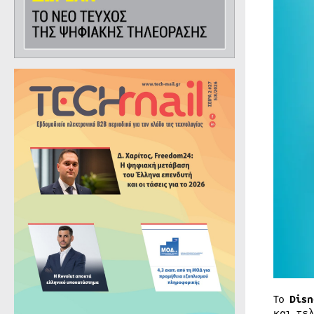
Το
Disn
και τε