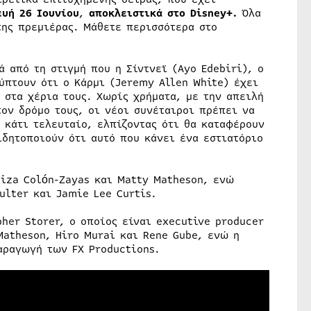
ευή 26 Ιουνίου
,
αποκλειστικά στο Disney+.
Όλα
της πρεμιέρας. Μάθετε περισσότερα στο
ά από τη στιγμή που η Σίντνεϊ (Ayo Edebiri), ο
λύπτουν ότι ο Κάρμι (Jeremy Allen White) έχει
 στα χέρια τους. Χωρίς χρήματα, με την απειλή
ον δρόμο τους, οι νέοι συνέταιροι πρέπει να
 κάτι τελευταίο, ελπίζοντας ότι θα καταφέρουν
ιδητοποιούν ότι αυτό που κάνει ένα εστιατόριο
Liza Colón-Zayas και Matty Matheson, ενώ
oulter και Jamie Lee Curtis.
pher Storer, ο οποίος είναι executive producer
Matheson, Hiro Murai και Rene Gube, ενώ η
παραγωγή των FX Productions.