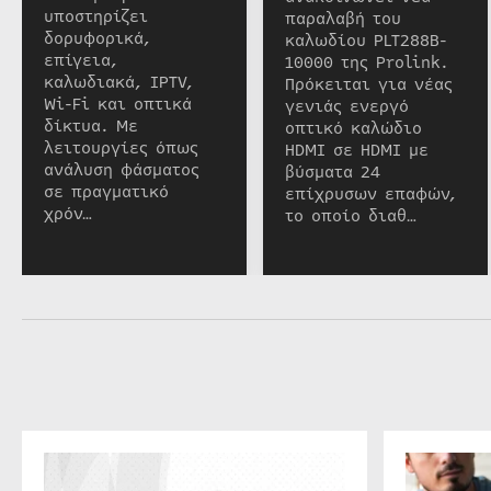
υποστηρίζει
παραλαβή του
δορυφορικά,
καλωδίου PLT288B-
επίγεια,
10000 της Prolink.
καλωδιακά, IPTV,
Πρόκειται για νέας
Wi-Fi και οπτικά
γενιάς ενεργό
δίκτυα. Με
οπτικό καλώδιο
λειτουργίες όπως
HDMI σε HDMI με
ανάλυση φάσματος
βύσματα 24
σε πραγματικό
επίχρυσων επαφών,
χρόν…
το οποίο διαθ…