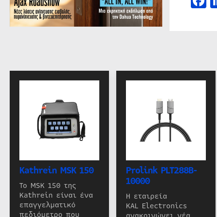
F
Kathrein MSK 150
Prolink PLT288B-
10000
Το MSK 150 της
Kathrein είναι ένα
Η εταιρεία
επαγγελματικό
KAL Electronics
πεδιόμετρο που
ανακοινώνει νέα