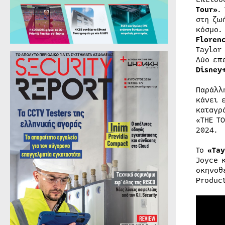
Tour»
.
στη ζω
κόσμο.
Floren
Taylor
Δύο επ
Disney
Παράλλ
κάνει 
καταγρ
«THE T
2024.
Το
«Tay
Joyce 
σκηνοθ
Produc