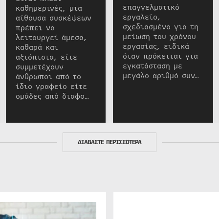
επαγγελματικό
καθημερινές, μια
εργαλείο,
αίθουσα συσκέψεων
σχεδιασμένο για τη
πρέπει να
μείωση του χρόνου
λειτουργεί άμεσα,
εργασίας, ειδικά
καθαρά και
όταν πρόκειται για
αξιόπιστα, είτε
εγκατάσταση με
συμμετέχουν
μεγάλο αριθμό συν…
άνθρωποι από το
ίδιο γραφείο είτε
ομάδες από διαφο…
ΔΙΑΒΑΣΤΕ ΠΕΡΙΣΣΟΤΕΡΑ