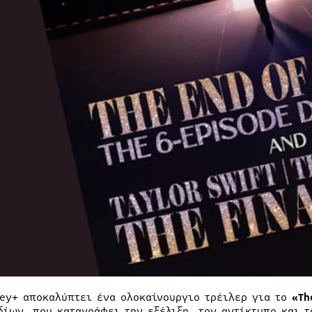
ney+ αποκαλύπτει ένα ολοκαίνουργιο τρέιλερ για το
«Th
δίων, που καταγράφει την εξέλιξη, τον αντίκτυπο και 