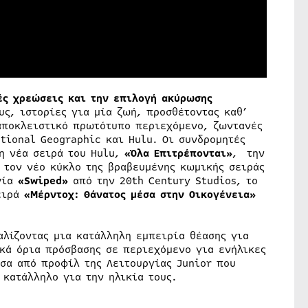
ές χρεώσεις και την επιλογή ακύρωσης
υς, ιστορίες για μία ζωή, προσθέτοντας καθ’
 αποκλειστικό πρωτότυπο περιεχόμενο, ζωντανές
ational Geographic και Hulu. Οι συνδρομητές
η νέα σειρά του Hulu,
«Όλα Επιτρέπονται»
, την
,
τον νέο κύκλο της βραβευμένης κωμικής σειράς
νία
«Swiped»
από την 20th Century Studios, το
ειρά
«Μέρντοχ: Θάνατος μέσα στην Οικογένεια»
αλίζοντας μια κατάλληλη εμπειρία θέασης για
ακά όρια πρόσβασης σε περιεχόμενο για ενήλικες
σα από προφίλ της Λειτουργίας Junior που
 κατάλληλο για την ηλικία τους.