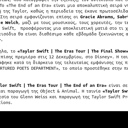
 Το «The End of an Era» είναι μια αποκαλυπτική σειρά 
ή της Taylor, καθώς η περιοδεία της έκανε πρωτοσέλιδα
 Στη σειρά εμφανίζονται επίσης οι
Gracie Abrams, Sabr
ce Welch
, μαζί με τους μουσικούς, τους χορευτές, την 
 Swift, προσφέροντας μια αποκλειστική ματιά στο τι χ
εισόδια θα είναι διαθέσιμα κάθε εβδομάδα ξεκινώντας 
+.
ηλα, το
«Taylor Swift | The Eras Tour | The Final Show
επίσης πρεμιέρα στις 12 Δεκεμβρίου, στο Disney+. Η τα
άφηκε κατά τη διάρκεια της τελευταίας εμφάνισης της π
ORTURED POETS DEPARTMENT», το οποίο προστέθηκε στην π
lor Swift | The Eras Tour | The End of an Era»
είναι σε
και παραγωγή της Object & Animal. Η ταινία
«Taylor Sw
εσία του Glenn Weiss και παραγωγή της Taylor Swift Pr
tions.