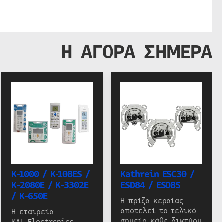
Η ΑΓΟΡΑ ΣΗΜΕΡΑ
K-1000 / K-108ES /
Kathrein ESC30 /
K-2080E / K-3302E
ESD84 / ESD85
/ K-650E
Η πρίζα κεραίας
αποτελεί το τελικό
Η εταιρεία
σημείο κάθε δικτύου
KAL Electronics