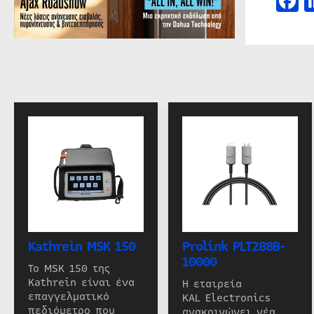
F
Kathrein MSK 150
Prolink PLT288B-
10000
Το MSK 150 της
Kathrein είναι ένα
Η εταιρεία
επαγγελματικό
KAL Electronics
πεδιόμετρο που
ανακοινώνει νέα