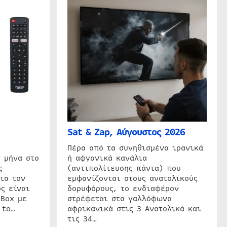
Sat & Zap, Αύγουστος 2026
η
Πέρα από τα συνηθισμένα ιρανικά
 μήνα στο
ή αφγανικά κανάλια
ς
(αντιπολίτευσης πάντα) που
ια τον
εμφανίζονται στους ανατολικούς
ς είναι
δορυφόρους, το ενδιαφέρον
 Box με
στρέφεται στα γαλλόφωνα
 to…
αφρικανικά στις 3 Ανατολικά και
τις 34…