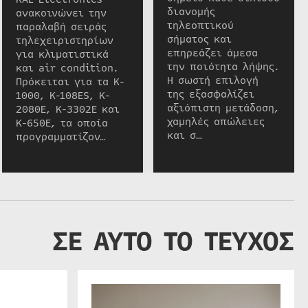
διανομής
ανακοινώνει την
τηλεοπτικού
παραλαβή σειράς
σήματος και
τηλεχειριστηρίων
επηρεάζει άμεσα
για κλιματιστικά
την ποιότητα λήψης.
και air condition.
Η σωστή επιλογή
Πρόκειται για τα K-
της εξασφαλίζει
1000, K-108ES, K-
αξιόπιστη μετάδοση,
2080E, K-3302E και
χαμηλές απώλειες
K-650E, τα οποία
και σ…
προγραμματίζον…
ΣΕ ΑΥΤΟ ΤΟ ΤΕΥΧΟΣ