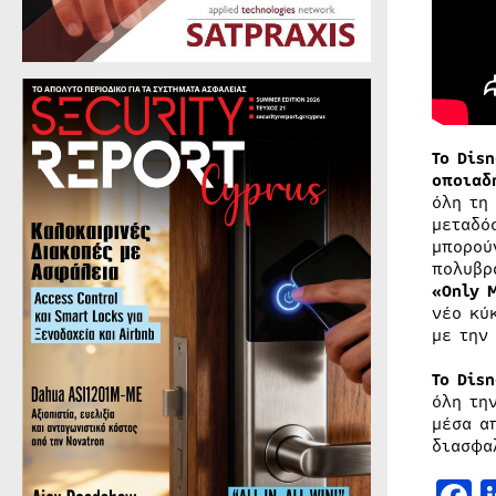
Το Dis
οποιαδ
όλη τη
μεταδό
μπορού
πολυβρ
«Only 
νέο κύ
με την 
Το Dis
όλη τη
μέσα α
διασφα