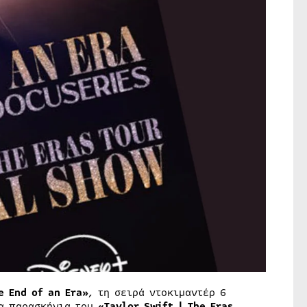
e End of an Era»
, τη σειρά ντοκιμαντέρ 6
τα παρασκήνια του
«Taylor Swift | The Eras