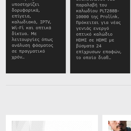
υποστηρίζει
παραλαβή του
δορυφορικά,
καλωδίου PLT288B-
επίγεια,
10000 της Prolink.
καλωδιακά, IPTV,
Πρόκειται για νέας
Wi-Fi και οπτικά
γενιάς ενεργό
δίκτυα. Με
οπτικό καλώδιο
λειτουργίες όπως
HDMI σε HDMI με
ανάλυση φάσματος
βύσματα 24
σε πραγματικό
επίχρυσων επαφών,
χρόν…
το οποίο διαθ…