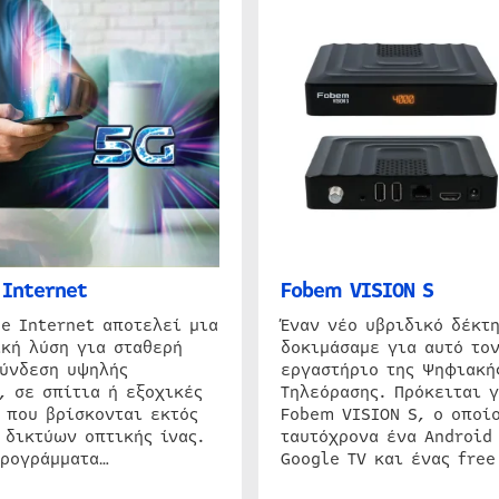
Internet
Fobem VISION S
e Internet αποτελεί μια
Έναν νέο υβριδικό δέκτ
κή λύση για σταθερή
δοκιμάσαμε για αυτό τον
σύνδεση υψηλής
εργαστήριο της Ψηφιακή
, σε σπίτια ή εξοχικές
Τηλεόρασης. Πρόκειται γ
 που βρίσκονται εκτός
Fobem VISION S, ο οποίο
 δικτύων οπτικής ίνας.
ταυτόχρονα ένα Android
προγράμματα…
Google TV και ένας free