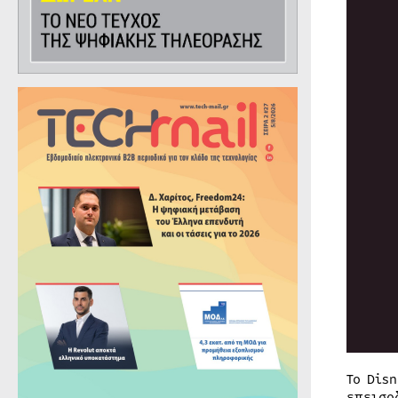
Το Dis
επεισο