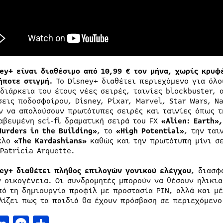
ney+ είναι διαθέσιμο από 10,99 € τον μήνα, χωρίς κρυφ
ήποτε στιγμή.
Το Disney+ διαθέτει περιεχόμενο για όλο
 διάρκεια του έτους νέες σειρές, ταινίες blockbuster,
σεις ποδοσφαίρου, Disney, Pixar, Marvel, Star Wars, N
ν να απολαύσουν πρωτότυπες σειρές και ταινίες όπως τ
αβευμένη sci-fi δραματική σειρά του FX
«Alien: Earth»
Murders in the Building»
,
το
«High Potential»
,
την ται
κλο
«The Kardashians»
καθώς και την πρωτότυπη μίνι σ
Patricia Arquette.
ney+ διαθέτει πλήθος επιλογών γονικού ελέγχου
, διασφ
ν οικογένεια. Οι συνδρομητές μπορούν να θέσουν ηλικι
πό τη δημιουργία προφίλ με προστασία PIN, αλλά και μέ
λίζει πως τα παιδιά θα έχουν πρόσβαση σε περιεχόμενο