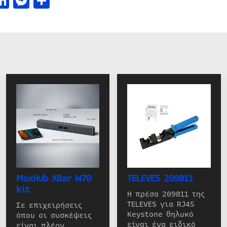
acebook
LinkedIn
Messenger
Μοιραστείτε
MaxHub XBar W70
TELEVES 209811
kit
Η πρέσα 209811 της
TELEVES για RJ45
Σε επιχειρήσεις
Keystone θηλυκό
όπου οι συσκέψεις
είναι ένα ειδικό
είναι πλέον