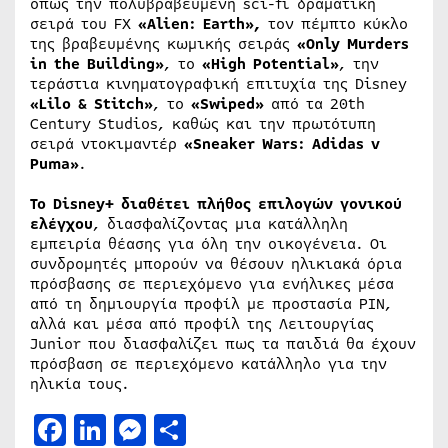
όπως την πολυβραβευμένη sci-fi δραματική
σειρά του FX
«
Alien
:
Earth
»,
τον πέμπτο κύκλο
της βραβευμένης κωμικής σειράς
«
Only
Murders
in
the
Building
»
,
το
«
High
Potential
»
,
την
τεράστια κινηματογραφική επιτυχία της Disney
«
Lilo
&
Stitch
»
,
το
«
Swiped
»
από τα 20th
Century Studios, καθώς και την πρωτότυπη
σειρά ντοκιμαντέρ
«
Sneaker
Wars
:
Adidas
v
Puma
»
.
Το Disney+ διαθέτει πλήθος επιλογών γονικού
ελέγχου
, διασφαλίζοντας μια κατάλληλη
εμπειρία θέασης για όλη την οικογένεια. Οι
συνδρομητές μπορούν να θέσουν ηλικιακά όρια
πρόσβασης σε περιεχόμενο για ενήλικες μέσα
από τη δημιουργία προφίλ με προστασία PIN,
αλλά και μέσα από προφίλ της Λειτουργίας
Junior που διασφαλίζει πως τα παιδιά θα έχουν
πρόσβαση σε περιεχόμενο κατάλληλο για την
ηλικία τους.
Facebook
LinkedIn
Messenger
Μοιραστείτε