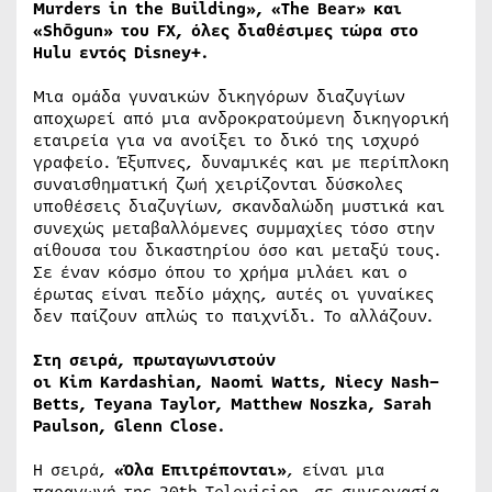
Murders
in
the
Building
», «
The
Bear
» και
«
Sh
ō
gun
» του
FX
, όλες διαθέσιμες τώρα στο
Hulu
εντός
Disney
+.
Μια ομάδα γυναικών δικηγόρων διαζυγίων
αποχωρεί από μια ανδροκρατούμενη δικηγορική
εταιρεία για να ανοίξει το δικό της ισχυρό
γραφείο. Έξυπνες, δυναμικές και με περίπλοκη
συναισθηματική ζωή χειρίζονται δύσκολες
υποθέσεις διαζυγίων, σκανδαλώδη μυστικά και
συνεχώς μεταβαλλόμενες συμμαχίες τόσο στην
αίθουσα του δικαστηρίου όσο και μεταξύ τους.
Σε έναν κόσμο όπου το χρήμα μιλάει και ο
έρωτας είναι πεδίο μάχης, αυτές οι γυναίκες
δεν παίζουν απλώς το παιχνίδι. Το αλλάζουν.
Στη σειρά, πρωταγωνιστούν
οι
Kim Kardashian
,
Naomi Watts
,
Niecy Nash
–
Betts
,
Teyana Taylor
,
Matthew Noszka
,
Sarah
Paulson
,
Glenn
Close
.
Η σειρά,
«Όλα Επιτρέπονται»
, είναι μια
παραγωγή της 20th Television, σε συνεργασία