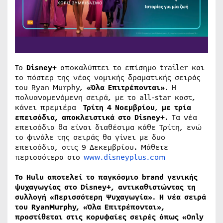
Το
Disney
+
αποκαλύπτει το επίσημο trailer και
το πόστερ της νέας νομικής δραματικής σειράς
του Ryan Murphy,
«Όλα Επιτρέπονται»
. Η
πολυαναμενόμενη σειρά, με το all-star καστ,
κάνει πρεμιέρα
Τρίτη 4 Νοεμβρίου
,
με τρία
επεισόδια, αποκλειστικά στο
Disney
+.
Τα νέα
επεισόδια θα είναι διαθέσιμα κάθε Τρίτη, ενώ
το φινάλε της σειράς θα γίνει με δυο
επεισόδια, στις 9 Δεκεμβρίου
.
Μάθετε
περισσότερα στο
www.disneyplus.com
Το
Hulu
αποτελεί το παγκόσμιο
brand
γενικής
ψυχαγωγίας στο
Disney
+, αντικαθιστώντας τη
συλλογή «Περισσότερη Ψυχαγωγία». Η νέα σειρά
του
Ryan
Murphy
, «Όλα Επιτρέπονται»,
προστίθεται στις κορυφαίες σειρές όπως «
Only