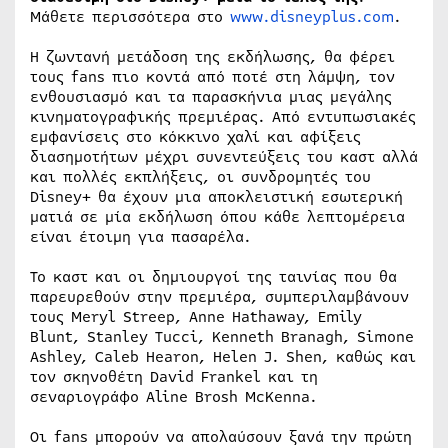
Μάθετε περισσότερα στο
www.disneyplus.com
.
Η ζωντανή μετάδοση της εκδήλωσης, θα φέρει
τους fans πιο κοντά από ποτέ στη λάμψη, τον
ενθουσιασμό και τα παρασκήνια μιας μεγάλης
κινηματογραφικής πρεμιέρας. Από εντυπωσιακές
εμφανίσεις στο κόκκινο χαλί και αφίξεις
διασημοτήτων μέχρι συνεντεύξεις του καστ αλλά
και πολλές εκπλήξεις, οι συνδρομητές του
Disney+ θα έχουν μια αποκλειστική εσωτερική
ματιά σε μία εκδήλωση όπου κάθε λεπτομέρεια
είναι έτοιμη για πασαρέλα.
Το καστ και οι δημιουργοί της ταινίας που θα
παρευρεθούν στην πρεμιέρα, συμπεριλαμβάνουν
τους Meryl Streep, Anne Hathaway, Emily
Blunt, Stanley Tucci, Kenneth Branagh, Simone
Ashley, Caleb Hearon, Helen J. Shen, καθώς και
τον σκηνοθέτη David Frankel και τη
σεναριογράφο Aline Brosh McKenna.
Οι fans μπορούν να απολαύσουν ξανά την πρώτη