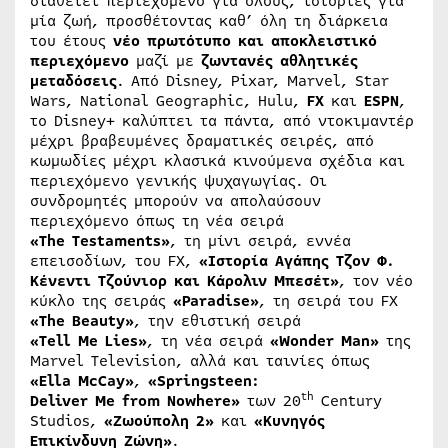
διαθέτει περιεχόμενο για όλους, ιστορίες για
μία ζωή, προσθέτοντας καθ’ όλη τη διάρκεια
του έτους
νέο πρωτότυπο και αποκλειστικό
περιεχόμενο
μαζί με
ζωντανές αθλητικές
μεταδόσεις
. Από Disney, Pixar, Marvel, Star
Wars, National Geographic, Hulu,
FX
και
ESPN
,
το Disney+ καλύπτει τα πάντα, από ντοκιμαντέρ
μέχρι βραβευμένες δραματικές σειρές, από
κωμωδίες μέχρι κλασικά κινούμενα σχέδια και
περιεχόμενο γενικής ψυχαγωγίας. Οι
συνδρομητές μπορούν να απολαύσουν
περιεχόμενο όπως τη νέα σειρά
«The Testaments»
, τη μίνι σειρά, εννέα
επεισοδίων, του FX,
«Ιστορία Αγάπης Τζον Φ.
Κένεντι Τζούνιορ και Κάρολιν Μπεσέτ»
, τον νέο
κύκλο της σειράς
«Paradise»
, τη σειρά του FX
«The Beauty»
, την εθιστική σειρά
«Tell Me Lies»
, τη νέα σειρά
«Wonder Man»
της
Marvel Television, αλλά και ταινίες όπως
«Ella McCay»
,
«Springsteen:
th
Deliver Me from Nowhere»
των 20
Century
Studios,
«Ζωούπολη 2»
και
«Κυνηγός
Επικίνδυνη Ζώνη»
.