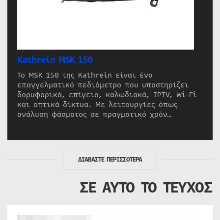
Kathrein MSK 150
Το MSK 150 της Kathrein είναι ένα
επαγγελματικό πεδιόμετρο που υποστηρίζει
δορυφορικά, επίγεια, καλωδιακά, IPTV, Wi-Fi
και οπτικά δίκτυα. Με λειτουργίες όπως
ανάλυση φάσματος σε πραγματικό χρόν…
ΔΙΑΒΑΣΤΕ ΠΕΡΙΣΣΟΤΕΡΑ
ΣΕ ΑΥΤΟ ΤΟ ΤΕΥΧΟΣ