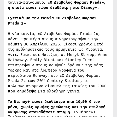
ταινία-φαινόμενο,
«Ο Διάβολος Φοράει Prada»,
η οποία είναι τώρα διαθέσιμη στο Disney+.
Σχετικά με την ταινία «Ο Διάβολος Φοράει
Prada 2»
Η νέα ταινία, «O Διάβολος Φοράει Prada 2»,
κάνει πρεμιέρα στους κινηματογράφους την
Πέμπτη 30 Απριλίου 2026. Είκοσι χρόνια μετά
τις εμβληματικές τους ερμηνείες ως Μιράντα,
Άντι, Έμιλι και Νάιτζελ, οι Meryl Streep, Anne
Hathaway, Emily Blunt και Stanley Tucci
επιστρέφουν στους κομψούς δρόμους της Νέας
Υόρκης και στα λαμπερά γραφεία του
περιοδικού Runway, στο «Ο Διάβολος Φοράει
th
Prada 2» των 20
Century Studios, το
πολυαναμενόμενο σίκουελ της ταινίας του 2006
που σημάδεψε μια ολόκληρη γενιά.
Το Disney+ είναι διαθέσιμο από 10,99 € τον
μήνα, χωρίς κρυφές χρεώσεις και την επιλογή
ακύρωσης οποιαδήποτε στιγμή.
Το Disney+