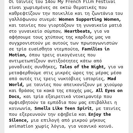
Οι ταινίες του 14ου My French Film Festival
είναι χωρισμένες σε οκτώ θεματικές που
καθρεφτίζουν την ποικιλία και τη ζωντάνια του
γαλλόφωνου σινεμά:
Women Supporting Women,
και ταινίες που γιορτάζουν τη γυναικεία ματιά
στο γυναικείο σύμπαν,
Heartbeats,
για να
αφήσουμε τους χτύπους της καρδιάς μας να
συγχρονιστούν με αυτούς των πρωταγωνιστών
σε τρία ευαίσθητα ντεμπούτα,
Families in
Motion,
όπου τρεις οικογένειες που
αντιμετωπίζουν αντιξοότητες κάτω από
μοναδικές συνθήκες,
Tales of the Night,
για να
μεταφερθούμε στις μικρές ώρες της μέρας μέσα
από αυτές τις τρεις νυκτόβιες ιστορίες,
Mad
World,
με ταινίες που απεικονίζουν με χιούμορ
και θράσος τα κακά της εποχής μας,
All Eyes on
Docs,
και τρία εξαιρετικά ντοκιμαντέρ που
αμφισβητούν τα εμπόδια που μας επιβάλλει η
κοινωνία,
Smells Like Teen Spirit
, με ταινίες
που εξερευνούν την εφηβεία και
Enjoy the
Silence,
μια επιλογή από μικρού μήκους
animation χωρίς λόγια, για νεανικό κοινό.