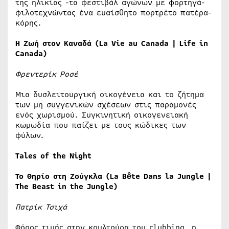
της ηλικίας -τα φεστιβάλ αγώνων με φορτηγά-
φιλοτεχνώντας ένα ευαίσθητο πορτρέτο πατέρα-
κόρης.
Η
Ζωή
στον
Καναδά
(La Vie au Canada | Life in
Canada)
Φρεντερίκ Ροσέ
Μια δυσλειτουργική οικογένεια και το ζήτημα
των μη συγγενικών σχέσεων στις παραμονές
ενός χωρισμού. Συγκινητική οικογενειακή
κωμωδία που παίζει με τους κώδικες των
φύλων.
Tales of the Night
Το
Θηρίο
στη
Ζούγκλα
(La Bête Dans la Jungle |
The Beast in the Jungle)
Πατρίκ Τσιχά
Φόρος τιμής στην κουλτούρα του clubbing, η