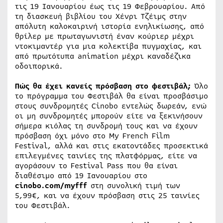
τις 19 Ιανουαρίου έως τις 19 Φεβρουαρίου. Από
τη διασκευή βιβλίου του Χένρι Τζέιμς στην
απόλυτη καλοκαιρινή ιστορία ενηλικίωσης, από
θρίλερ με πρωταγωνιστή έναν κούριερ μέχρι
ντοκιμαντέρ για μια κολεκτίβα πυγμαχίας, και
από πρωτότυπα animation μέχρι καναδέζικα
οδοιπορικά.
Πώς θα έχει κανείς πρόσβαση στο φεστιβάλ;
Όλο
το πρόγραμμα του Φεστιβάλ θα είναι προσβάσιμο
στους συνδρομητές Cinobo εντελώς δωρεάν, ενώ
οι μη συνδρομητές μπορούν είτε να ξεκινήσουν
σήμερα κιόλας τη συνδρομή τους και να έχουν
πρόσβαση όχι μόνο στο My French Film
Festival, αλλά και στις εκατοντάδες προσεκτικά
επιλεγμένες ταινίες της πλατφόρμας, είτε να
αγοράσουν το Festival Pass που θα είναι
διαθέσιμο από 19 Ιανουαρίου στο
cinobo.com/myfff
στη συνολική τιμή των
5,99€, και να έχουν πρόσβαση στις 25 ταινίες
του Φεστιβάλ.