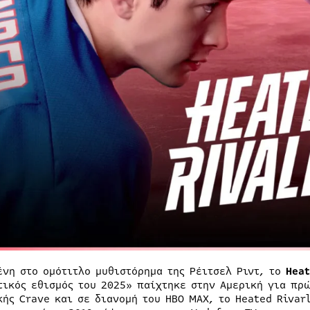
ένη στο ομότιτλο μυθιστόρημα της Ρέιτσελ Ριντ, το
Heat
τικός εθισμός του 2025» παίχτηκε στην Αμερική για πρ
κής Crave και σε διανομή του ΗΒΟ ΜΑΧ, το Heated Rivar