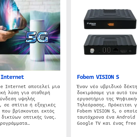
Internet
Fobem VISION S
e Internet αποτελεί μια
Έναν νέο υβριδικό δέκτ
κή λύση για σταθερή
δοκιμάσαμε για αυτό τον
σύνδεση υψηλής
εργαστήριο της Ψηφιακή
, σε σπίτια ή εξοχικές
Τηλεόρασης. Πρόκειται γ
 που βρίσκονται εκτός
Fobem VISION S, ο οποίο
 δικτύων οπτικής ίνας.
ταυτόχρονα ένα Android
προγράμματα…
Google TV και ένας free