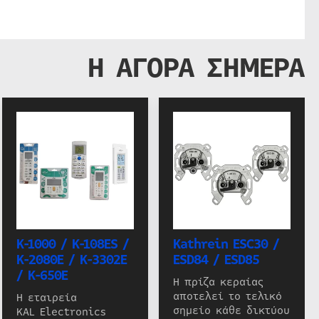
Η ΑΓΟΡΑ ΣΗΜΕΡΑ
K-1000 / K-108ES /
Kathrein ESC30 /
K-2080E / K-3302E
ESD84 / ESD85
/ K-650E
Η πρίζα κεραίας
αποτελεί το τελικό
Η εταιρεία
σημείο κάθε δικτύου
KAL Electronics