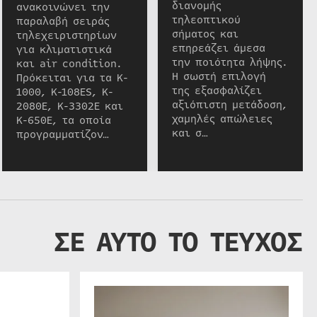
διανομής
ανακοινώνει την
τηλεοπτικού
παραλαβή σειράς
σήματος και
τηλεχειριστηρίων
επηρεάζει άμεσα
για κλιματιστικά
την ποιότητα λήψης.
και air condition.
Η σωστή επιλογή
Πρόκειται για τα K-
της εξασφαλίζει
1000, K-108ES, K-
αξιόπιστη μετάδοση,
2080E, K-3302E και
χαμηλές απώλειες
K-650E, τα οποία
και σ…
προγραμματίζον…
ΣΕ ΑΥΤΟ ΤΟ ΤΕΥΧΟΣ