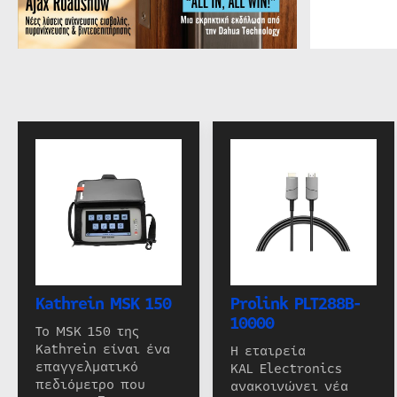
Kathrein MSK 150
Prolink PLT288B-
10000
Το MSK 150 της
Kathrein είναι ένα
Η εταιρεία
επαγγελματικό
KAL Electronics
πεδιόμετρο που
ανακοινώνει νέα