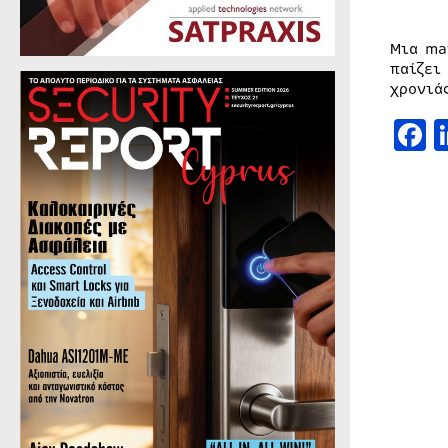
Μια ma
παίζει
χρονιά
F