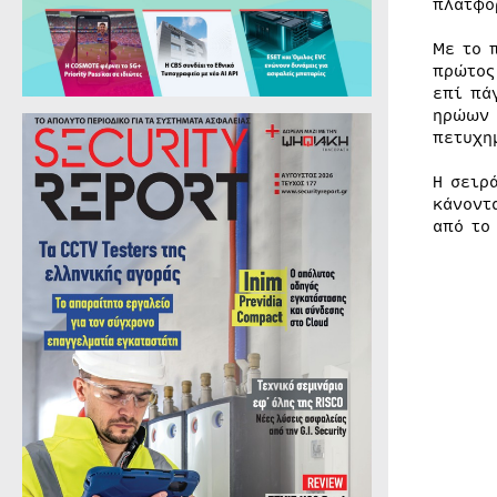
πλατφό
Με το 
πρώτος
επί πά
ηρώων 
πετυχη
Η σειρ
κάνοντ
από το