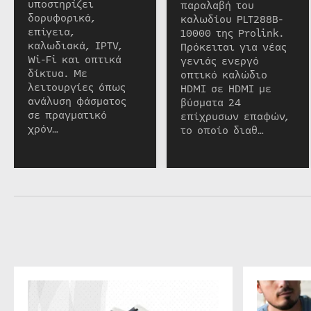
υποστηρίζει
παραλαβή του
δορυφορικά,
καλωδίου PLT288B-
επίγεια,
10000 της Prolink.
καλωδιακά, IPTV,
Πρόκειται για νέας
Wi-Fi και οπτικά
γενιάς ενεργό
δίκτυα. Με
οπτικό καλώδιο
λειτουργίες όπως
HDMI σε HDMI με
ανάλυση φάσματος
βύσματα 24
σε πραγματικό
επίχρυσων επαφών,
χρόν…
το οποίο διαθ…