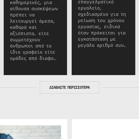
επαγγελματικό
καθημερινές, μια
εργαλείο,
αίθουσα συσκέψεων
σχεδιασμένο για τη
πρέπει να
μείωση του χρόνου
λειτουργεί άμεσα,
εργασίας, ειδικά
καθαρά και
όταν πρόκειται για
αξιόπιστα, είτε
εγκατάσταση με
συμμετέχουν
μεγάλο αριθμό συν…
άνθρωποι από το
ίδιο γραφείο είτε
ομάδες από διαφο…
ΔΙΑΒΑΣΤΕ ΠΕΡΙΣΣΟΤΕΡΑ