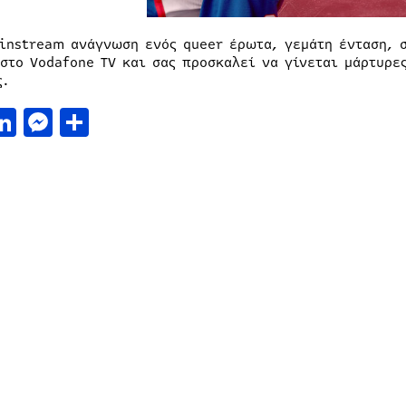
instream ανάγνωση ενός queer έρωτα, γεμάτη ένταση, σ
 στο Vodafone TV και σας προσκαλεί να γίνεται μάρτυρε
ς.
acebook
LinkedIn
Messenger
Μοιραστείτε