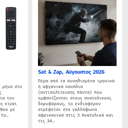
Sat & Zap, Αύγουστος 2026
η
Πέρα από τα συνηθισμένα ιρανικά
 μήνα στο
ή αφγανικά κανάλια
ς
(αντιπολίτευσης πάντα) που
ια τον
εμφανίζονται στους ανατολικούς
ς είναι
δορυφόρους, το ενδιαφέρον
 Box με
στρέφεται στα γαλλόφωνα
 to…
αφρικανικά στις 3 Ανατολικά και
τις 34…