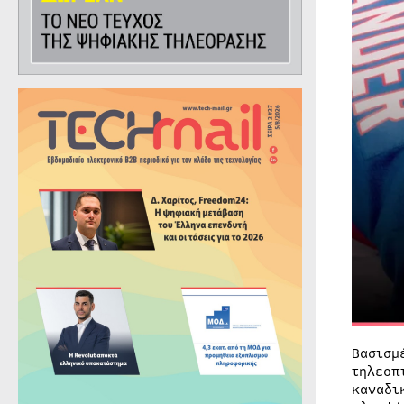
Βασισμ
τηλεοπ
καναδι