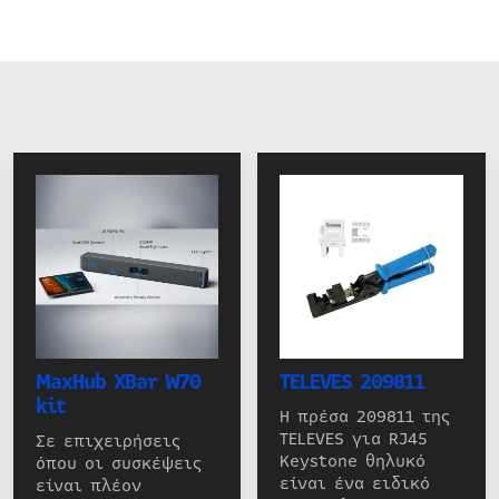
MaxHub XBar W70
TELEVES 209811
kit
Η πρέσα 209811 της
TELEVES για RJ45
Σε επιχειρήσεις
Keystone θηλυκό
όπου οι συσκέψεις
είναι ένα ειδικό
είναι πλέον