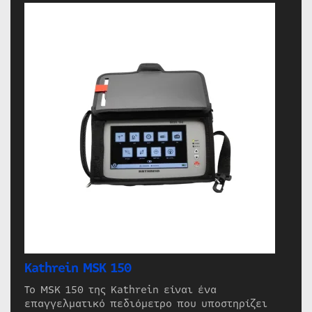
Kathrein MSK 150
Το MSK 150 της Kathrein είναι ένα
επαγγελματικό πεδιόμετρο που υποστηρίζει