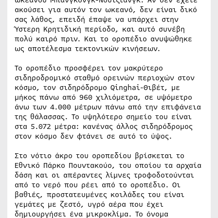
ωκεανού Μπανγκόνγκ-Νουτζιάνγκ. Αν δεν έχετε
ακούσει για αυτόν τον ωκεανό, δεν είναι δικό
σας λάθος, επειδή έπαψε να υπάρχει στην
Ύστερη Κρητιδική περίοδο, και αυτό συνέβη
πολύ καιρό πριν. Και το οροπέδιο ανυψώθηκε
ως αποτέλεσμα τεκτονικών κινήσεων.
Το οροπέδιο προσφέρει τον μακρύτερο
σιδηροδρομικό σταθμό ορεινών περιοχών στον
κόσμο, τον σιδηρόδρομο Qinghai-Θιβέτ, με
μήκος πάνω από 960 χιλιόμετρα, σε υψόμετρο
άνω των 4.000 μέτρων πάνω από την επιφάνεια
της θάλασσας. Το υψηλότερο σημείο του είναι
στα 5.072 μέτρα: κανένας άλλος σιδηρόδρομος
στον κόσμο δεν φτάνει σε αυτό το ύψος.
Στο νότιο άκρο του οροπεδίου βρίσκεται το
Εθνικό Πάρκο Πουντακούο, του οποίου τα αρχαία
δάση και οι απέραντες λίμνες τροφοδοτούνται
από το νερό που ρέει από το οροπέδιο. Οι
βαθιές, προστατευμένες κοιλάδες του είναι
γεμάτες με ζεστό, υγρό αέρα που έχει
δημιουργήσει ένα μικροκλίμα. Το όνομα