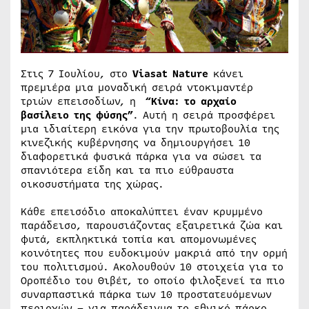
Στις 7 Ιουλίου, στο
Viasat Nature
κάνει
πρεμιέρα μια μοναδική σειρά ντοκιμαντέρ
τριών επεισοδίων, η
“
Κίνα: το αρχαίο
βασίλειο της φύσης”
. Αυτή η σειρά προσφέρει
μια ιδιαίτερη εικόνα για την πρωτοβουλία της
κινεζικής κυβέρνησης να δημιουργήσει 10
διαφορετικά φυσικά πάρκα για να σώσει τα
σπανιότερα είδη και τα πιο εύθραυστα
οικοσυστήματα της χώρας.
Κάθε επεισόδιο αποκαλύπτει έναν κρυμμένο
παράδεισο, παρουσιάζοντας εξαιρετικά ζώα και
φυτά, εκπληκτικά τοπία και απομονωμένες
κοινότητες που ευδοκιμούν μακριά από την ορμή
του πολιτισμού. Ακολουθούν 10 στοιχεία για το
Οροπέδιο του Θιβέτ, το οποίο φιλοξενεί τα πιο
συναρπαστικά πάρκα των 10 προστατευόμενων
περιοχών – για παράδειγμα το εθνικό πάρκο