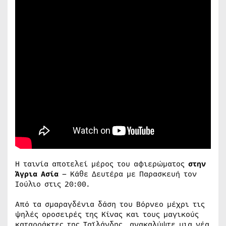
Η ταινία αποτελεί μέρος του αφιερώματος
στην
Άγρια Ασία
– Κάθε Δευτέρα με Παρασκευή τον
Ιούλιο στις 20:00.
Από τα σμαραγδένια δάση του Βόρνεο μέχρι τις
ψηλές οροσειρές της Κίνας και τους μαγικούς
καταρράκτες της Ταϊλάνδης, ανακαλύψτε μια νέα