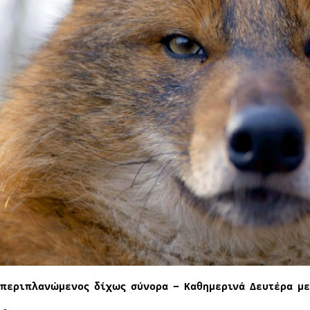
 περιπλανώμενος δίχως σύνορα – Καθημερινά Δευτέρα με