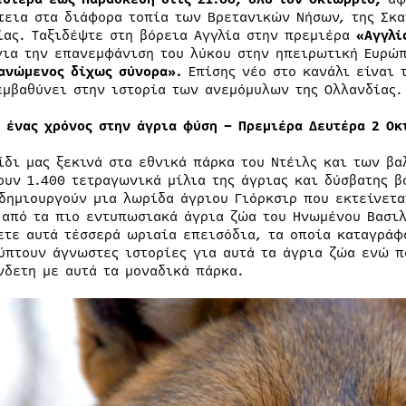
τεια στα διάφορα τοπία των Βρετανικών Νήσων, της Σκαν
ίας. Ταξιδέψτε στη βόρεια Αγγλία στην πρεμιέρα
«Αγγλί
για την επανεμφάνιση του λύκου στην ηπειρωτική Ευρώ
ανώμενος δίχως σύνορα».
Επίσης νέο στο κανάλι είναι
εμβαθύνει στην ιστορία των ανεμόμυλων της Ολλανδίας.
: ένας χρόνος στην άγρια φύση – Πρεμιέρα Δευτέρα 2 Οκ
ίδι μας ξεκινά στα εθνικά πάρκα του Ντέιλς και των βα
ουν 1.400 τετραγωνικά μίλια της άγριας και δύσβατης β
 δημιουργούν μια λωρίδα άγριου Γιόρκσιρ που εκτείνετα
 από τα πιο εντυπωσιακά άγρια ζώα του Ηνωμένου Βασιλ
ετε αυτά τέσσερά ωριαία επεισόδια, τα οποία καταγράφ
ύπτουν άγνωστες ιστορίες για αυτά τα άγρια ζώα ενώ π
νδετη με αυτά τα μοναδικά πάρκα.