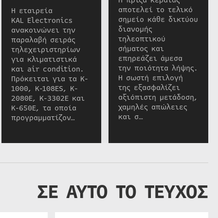
Η πρίζα κεραίας
αποτελεί το τελικό
Η εταιρεία
σημείο κάθε δικτύου
KAL Electronics
διανομής
ανακοινώνει την
τηλεοπτικού
παραλαβή σειράς
σήματος και
τηλεχειριστηρίων
επηρεάζει άμεσα
για κλιματιστικά
την ποιότητα λήψης.
και air condition.
Η σωστή επιλογή
Πρόκειται για τα K-
της εξασφαλίζει
1000, K-108ES, K-
αξιόπιστη μετάδοση,
2080E, K-3302E και
χαμηλές απώλειες
K-650E, τα οποία
και σ…
προγραμματίζον…
ΣΕ ΑΥΤΟ ΤΟ ΤΕΥΧΟΣ