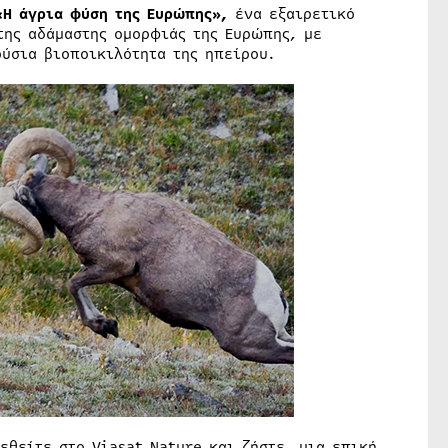
«Η άγρια φύση της Ευρώπης»,
ένα εξαιρετικό
της αδάμαστης ομορφιάς της Ευρώπης, με
ούσια βιοποικιλότητα της ηπείρου.
θείτε στο Viasat Nature και ζήστε μια επική