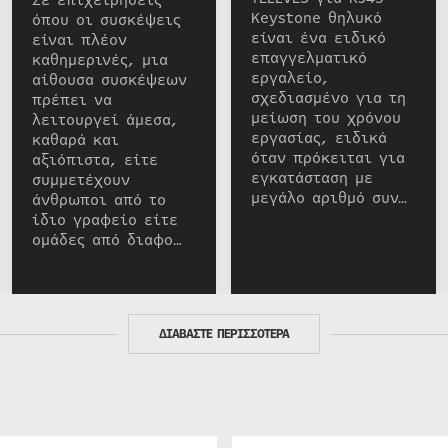
Σε επιχειρήσεις
Keystone θηλυκό
όπου οι συσκέψεις
είναι ένα ειδικό
είναι πλέον
επαγγελματικό
καθημερινές, μια
εργαλείο,
αίθουσα συσκέψεων
σχεδιασμένο για τη
πρέπει να
μείωση του χρόνου
λειτουργεί άμεσα,
εργασίας, ειδικά
καθαρά και
όταν πρόκειται για
αξιόπιστα, είτε
εγκατάσταση με
συμμετέχουν
μεγάλο αριθμό συν…
άνθρωποι από το
ίδιο γραφείο είτε
ομάδες από διαφο…
ΔΙΑΒΑΣΤΕ ΠΕΡΙΣΣΟΤΕΡΑ