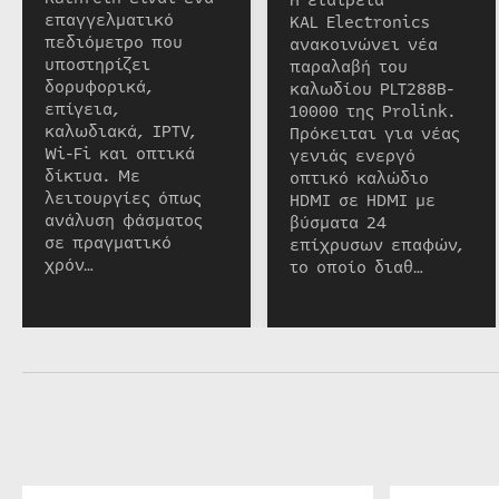
Η εταιρεία
επαγγελματικό
KAL Electronics
πεδιόμετρο που
ανακοινώνει νέα
υποστηρίζει
παραλαβή του
δορυφορικά,
καλωδίου PLT288B-
επίγεια,
10000 της Prolink.
καλωδιακά, IPTV,
Πρόκειται για νέας
Wi-Fi και οπτικά
γενιάς ενεργό
δίκτυα. Με
οπτικό καλώδιο
λειτουργίες όπως
HDMI σε HDMI με
ανάλυση φάσματος
βύσματα 24
σε πραγματικό
επίχρυσων επαφών,
χρόν…
το οποίο διαθ…