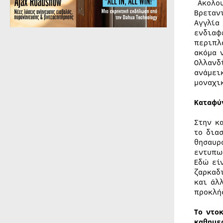
Ακολου
Βρεταν
Αγγλία
ενδιαφ
περιπλ
ακόμα 
Ολλανδ
ανάμει
μοναχι
Καταφύ
Στην κ
το δια
θησαυρ
εντυπω
Εδώ εί
ζαρκαδ
και άλ
προκλή
T
ο ντο
καθημε