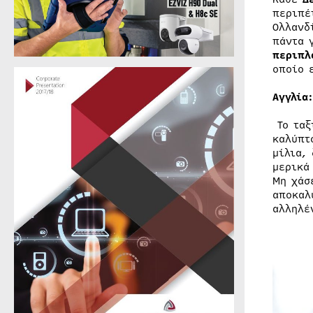
περιπέ
Ολλανδ
πάντα 
περιπλ
οποίο 
Αγγλία
Το ταξ
καλύπτ
μίλια,
μερικά
Μη χάσ
αποκαλ
αλληλέ