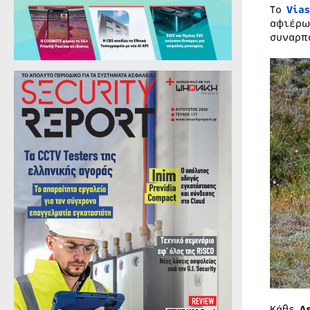
To
Vias
αφιέρω
συναρπ
Κάθε
Δ