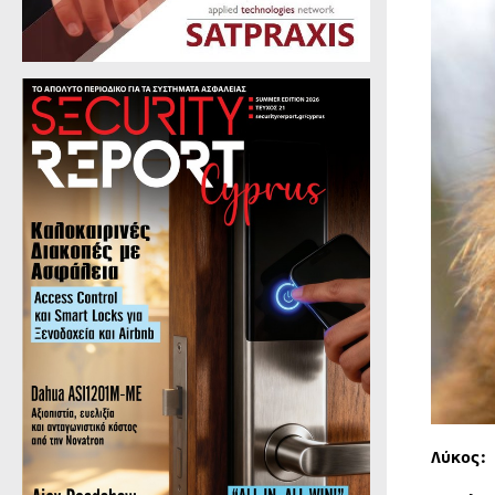
Λύκος: