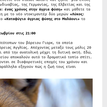
διναβίας, της Γερμανίας, της Ελβετίας και της
α: ένας χρόνος στην άγρια φύση»
και μάθετε τα
πη με το νέο ντοκιμαντέρ δύο μερών
«Λύκος:
 το
«Καταφύγιο άγριας φύσης στο Μαλάουι»
το
τωβρίου στις 21:00
λτότοπων του βόρειου Γιορκ, τα οποία
όρειας Αγγλίας. Απέχοντας μεταξύ τους μόλις 20
ι από την ανατολική μέχρι τη δυτική ακτή. Εδώ,
είου αποκαλούν αυτό το δραματικό τοπίο σπίτι.
ονται σε διαφορετικές εποχές του χρόνου και
αράλληλα εξηγούν πώς η ζωή τους είναι