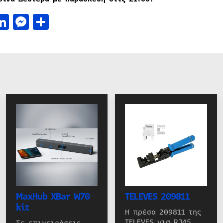
acebook
LinkedIn
Messenger
Μοιραστείτε
MaxHub XBar W70
TELEVES 209811
kit
Η πρέσα 209811 της
TELEVES για RJ45