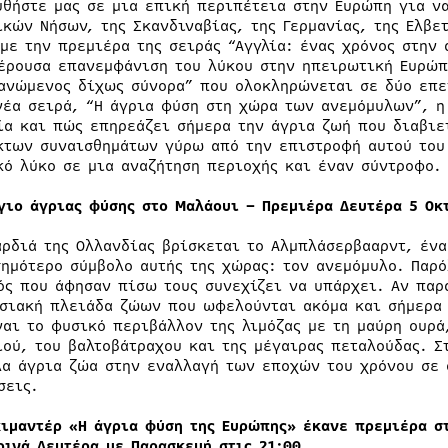
θήστε μας σε μια επική περιπέτεια στην Ευρώπη για ν
ικών Νήσων, της Σκανδιναβίας, της Γερμανίας, της Ελβε
 με την πρεμιέρα της σειράς “Αγγλία: ένας χρόνος στην
έρουσα επανεμφάνιση του λύκου στην ηπειρωτική Ευρώπη
ανώμενος δίχως σύνορα” που ολοκληρώνεται σε δύο επει
νέα σειρά, “Η άγρια φύση στη χώρα των ανεμόμυλων”, η
ία και πώς επηρεάζει σήμερα την άγρια ζωή που διαβιε
κτων συναισθημάτων γύρω από την επιστροφή αυτού του
κό λύκο σε μια αναζήτηση περιοχής και έναν σύντροφο.
γιο άγριας φύσης στο Μαλάουι
– Πρεμιέρα Δευτέρα 5 Οκ
αρδιά της Ολλανδίας βρίσκεται το Αλμπλάσερβααρντ, έν
σημότερο σύμβολο αυτής της χώρας: τον ανεμόμυλο. Παρό
ός που άφησαν πίσω τους συνεχίζει να υπάρχει. Αν παρ
σιακή πλειάδα ζώων που ωφελούνται ακόμα και σήμερα 
ναι το φυσικό περιβάλλον της λιμόζας με τη μαύρη ουρά
ιού, του βαλτοβάτραχου και της μέγαιρας πεταλούδας. 
λα άγρια ζώα στην εναλλαγή των εποχών του χρόνου σε 
σεις.
κιμαντέρ «Η άγρια φύση της Ευρώπης» έκανε πρεμιέρα 
ρινά Δευτέρα με Παρασκευή στις 21:00.