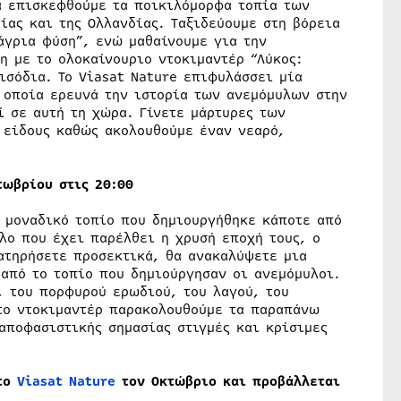
α επισκεφθούμε τα ποικιλόμορφα τοπία των
τίας και της Ολλανδίας. Ταξιδεύουμε στη βόρεια
 άγρια φύση”, ενώ μαθαίνουμε για την
 με το ολοκαίνουριο ντοκιμαντέρ “Λύκος:
σόδια. Το Viasat Nature επιφυλάσσει μία
 οποία ερευνά την ιστορία των ανεμόμυλων στην
ί σε αυτή τη χώρα. Γίνετε μάρτυρες των
 είδους καθώς ακολουθούμε έναν νεαρό,
τωβρίου στις 20:00
α μοναδικό τοπίο που δημιουργήθηκε κάποτε από
λο που έχει παρέλθει η χρυσή εποχή τους, ο
ατηρήσετε προσεκτικά, θα ανακαλύψετε μια
από το τοπίο που δημιούργησαν οι ανεμόμυλοι.
, του πορφυρού ερωδιού, του λαγού, του
Στο ντοκιμαντέρ παρακολουθούμε τα παραπάνω
αποφασιστικής σημασίας στιγμές και κρίσιμες
στο
Viasat
Nature
τον Οκτώβριο και προβάλλεται