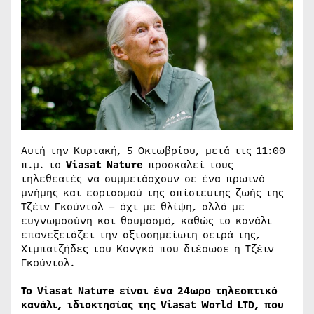
Αυτή την Κυριακή, 5 Οκτωβρίου, μετά τις 11:00
π.μ. το
Viasat Nature
προσκαλεί τους
τηλεθεατές να συμμετάσχουν σε ένα πρωινό
μνήμης και εορτασμού της απίστευτης ζωής της
Τζέιν Γκούντολ – όχι με θλίψη, αλλά με
ευγνωμοσύνη και θαυμασμό, καθώς το κανάλι
επανεξετάζει την αξιοσημείωτη σειρά της,
Χιμπατζήδες του Κονγκό που διέσωσε η Τζέιν
Γκούντολ.
Το Viasat
Nature
είναι ένα 24ωρο τηλεοπτικό
κανάλι, ιδιοκτησίας της Viasat
World
LTD
, που