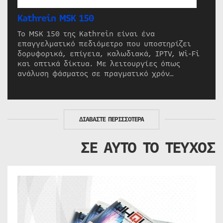
Kathrein MSK 150
Το MSK 150 της Kathrein είναι ένα
επαγγελματικό πεδιόμετρο που υποστηρίζει
δορυφορικά, επίγεια, καλωδιακά, IPTV, Wi-Fi
και οπτικά δίκτυα. Με λειτουργίες όπως
ανάλυση φάσματος σε πραγματικό χρόν…
ΔΙΑΒΑΣΤΕ ΠΕΡΙΣΣΟΤΕΡΑ
ΣΕ ΑΥΤΟ ΤΟ ΤΕΥΧΟΣ