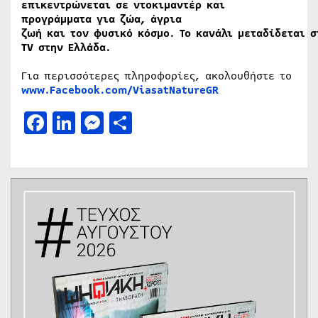
επικεντρώνεται σε ντοκιμαντέρ και
προγράμματα για ζώα, άγρια
ζωή
και
τον
φυσικό
κόσμο.
Το
κανάλι
μεταδίδεται
σ
TV
στην
Ελλάδα.
Για περισσότερες πληροφορίες, ακολουθήστε το
www
.
Facebook
.
com
/
ViasatNatureGR
Facebook
LinkedIn
Messenger
Μοιραστείτε