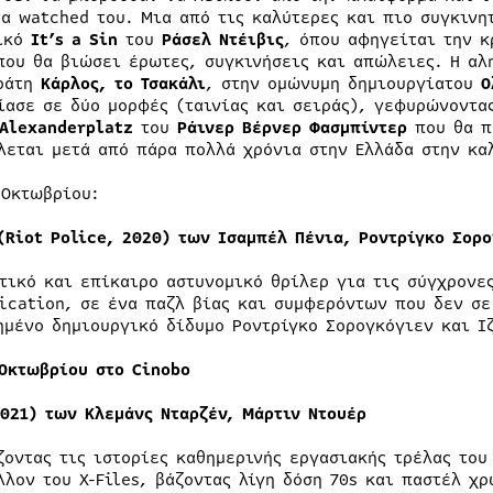
τα watched του. Μια από τις καλύτερες και πιο συγκινη
ικό
It’s a Sin
του
Ράσελ Ντέιβις
, όπου αφηγείται την κ
που θα βιώσει έρωτες, συγκινήσεις και απώλειες. Η αλ
ράτη
Κάρλος, το Τσακάλι
, στην ομώνυμη δημιουργίατου
Ο
ίασε σε δύο μορφές (ταινίας και σειράς), γεφυρώνοντας
 Alexanderplatz
του
Ράινερ Βέρνερ Φασμπίντερ
που θα π
λεται μετά από πάρα πολλά χρόνια στην Ελλάδα στην κα
 Οκτωβρίου:
 (Riot Police, 2020) των Ισαμπέλ Πένια, Ροντρίγκο Σορ
τικό και επίκαιρο αστυνομικό θρίλερ για τις σύγχρονες
fication, σε ένα παζλ βίας και συμφερόντων που δεν σε
ημένο δημιουργικό δίδυμο Ροντρίγκο Σορογκόγιεν και Ι
 Οκτωβρίου στο Cinobo
2021) των Κλεμάνς Νταρζέν, Μάρτιν Ντουέρ
ζοντας τις ιστορίες καθημερινής εργασιακής τρέλας του
λλον του X-Files, βάζοντας λίγη δόση 70s και παστέλ χ