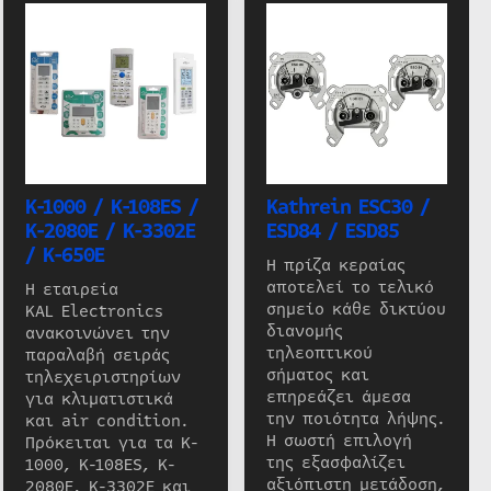
K-1000 / K-108ES /
Kathrein ESC30 /
K-2080E / K-3302E
ESD84 / ESD85
/ K-650E
Η πρίζα κεραίας
αποτελεί το τελικό
Η εταιρεία
σημείο κάθε δικτύου
KAL Electronics
διανομής
ανακοινώνει την
τηλεοπτικού
παραλαβή σειράς
σήματος και
τηλεχειριστηρίων
επηρεάζει άμεσα
για κλιματιστικά
την ποιότητα λήψης.
και air condition.
Η σωστή επιλογή
Πρόκειται για τα K-
της εξασφαλίζει
1000, K-108ES, K-
αξιόπιστη μετάδοση,
2080E, K-3302E και