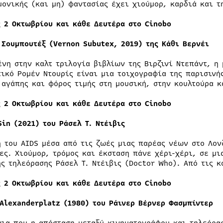
μονικής (και μη) φαντασίας έχει χιούμορ, καρδιά και τ
ς 2 Οκτωβρίου και κάθε Δευτέρα στο Cinobo
 Σουμπουτέξ (Vernon Subutex, 2019) της Κάθι Βερνέι
ένη στην καλτ τριλογία βιβλίων της Βιρζινί Ντεπάντ, η
τικό Ρομέν Ντουρίς είναι μια τοιχογραφία της παρισινή
 αγάπης και φόρος τιμής στη μουσική, στην κουλτούρα κ
ς 2 Οκτωβρίου και κάθε Δευτέρα στο Cinobo
Sin (2021) του Ράσελ Τ. Ντέιβις
η του AIDS μέσα από τις ζωές μιας παρέας νέων στο Λον
ες. Χιούμορ, τρόμος και έκσταση πάνε χέρι-χέρι, σε μι
ής τηλεόρασης Ράσελ Τ. Ντέιβις (Doctor Who). Από τις 
ς 2 Οκτωβρίου και κάθε Δευτέρα στο Cinobo
 Alexanderplatz (1980) του Ράινερ Βέρνερ Φασμπίντερ