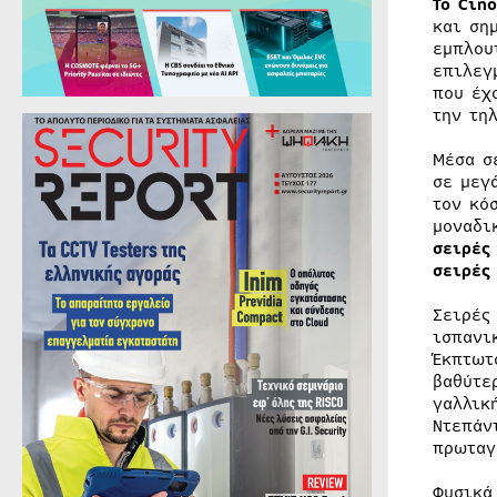
Το Cin
και ση
εμπλου
επιλεγ
που έχ
την τη
Μέσα σ
σε μεγ
τον κό
μοναδι
σειρές
σειρές
Σειρές
ισπαν
Έκπτωτ
βαθύτε
γαλλικ
Ντεπάν
πρωταγ
Φυσικά