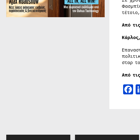
Σε χρό
Φασμπί
τέτοιο
Από τι
Κάρλος,
Επανασ
πολιτι
σταρ τ
Από τι
F