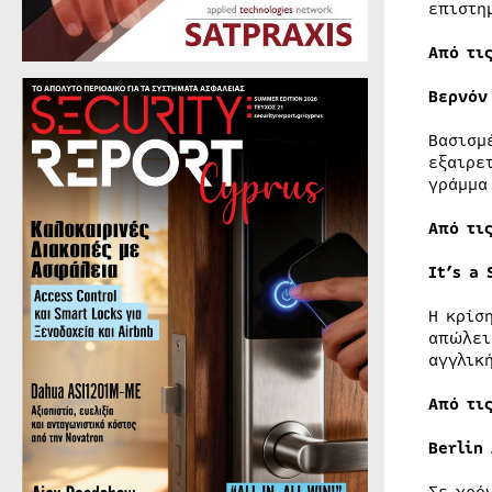
επιστη
Από τι
Βερνόν
Βασισμ
εξαιρε
γράμμα
Από τι
It’s a 
Η κρίσ
απώλει
αγγλικ
Από τι
Berlin