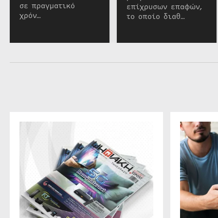
σε πραγματικό
επίχρυσων επαφών,
χρόν…
το οποίο διαθ…