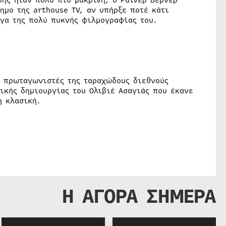
ης ήταν πολύ πιο μακρινή, ο Ράινερ Βέρνερ
ημο της arthouse TV, αν υπήρξε ποτέ κάτι
ργα της πολύ πυκνής φιλμογραφίας του.
ς πρωταγωνιστές της ταραχώδους διεθνούς
πικής δημιουργίας του Ολιβιέ Ασαγιάς που έκανε
η κλασική.
Η ΑΓΟΡΑ ΣΗΜΕΡΑ