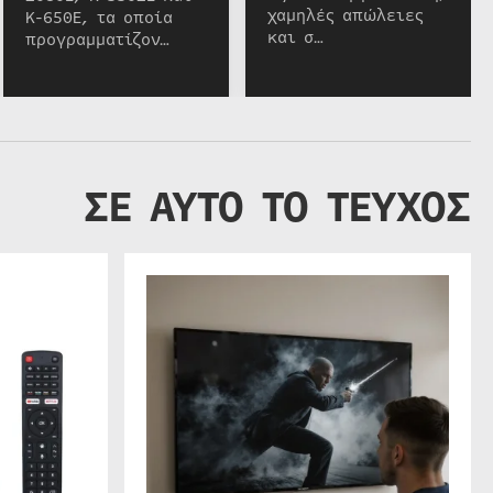
χαμηλές απώλειες
K-650E, τα οποία
και σ…
προγραμματίζον…
ΣΕ ΑΥΤΟ ΤΟ ΤΕΥΧΟΣ