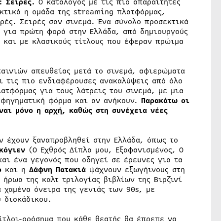
ο: Σειρές.
Ο κατάλογος με τις πιο απαραίτητες
εκτικά η ομάδα της streaming πλατφόρμας,
ρές. Σειρές σαν σινεμά. Ένα σύνολο προσεκτικά
για πρώτη φορά στην Ελλάδα, από δημιουργούς
 και με κλασικούς τίτλους που έφεραν πρώιμα
αινιών απευθείας μετά το σινεμά, αφιερώματα
αι τις πιο ενδιαφέρουσες ανακαλύψεις από όλο
ατφόρμας για τους λάτρεις του σινεμά, με μια
αφηγηματική φόρμα και αν ανήκουν.
Παρακάτω οι
ναι μόνο η αρχή, καθώς στη συνέχεια νέες
ν έχουν ξαναπροβληθεί στην Ελλάδα, όπως το
κόγιεν
(Ο Εχθρός Δίπλα μου, Εξαφανισμένος, Ο
και ένα γεγονός που οδηγεί σε έρευνες για τα
ό
και η
Δάφνη Πατακιά
ψάχνουν εξωγήινους στη
 ήρωα της καλτ τριλογίας βιβλίων της Βιρζινί
α χαμένα όνειρα της γενιάς των 90s, με
 δισκάδικου.
ίτλοι-ορόσημα που κάθε θεατής θα έπρεπε να