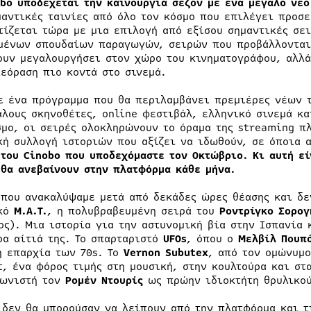
obo υποδέχεται την καινούργια σεζόν με ένα μεγάλο νέ
μαντικές ταινίες από όλο τον κόσμο που επιλέγει προσ
τίζεται τώρα με μια επιλογή από εξίσου σημαντικές σει
μένων σπουδαίων παραγωγών, σειρών που προβάλλονται 
ουν μεγαλουργήσει στον χώρο του κινηματογράφου, αλλά
λεόραση πιο κοντά στο σινεμά.
ε ένα πρόγραμμα που θα περιλαμβάνει πρεμιέρες νέων τ
άλους σκηνοθέτες, online φεστιβάλ, ελληνικό σινεμά κ
σμο, οι σειρές ολοκληρώνουν το όραμα της streaming πλ
κή συλλογή ιστοριών που αξίζει να ιδωθούν, σε όποια 
 του Cinobo που υποδεχόμαστε τον Οκτώβριο. Κι αυτή εί
 θα ανεβαίνουν στην πλατφόρμα κάθε μήνα.
 που ανακαλύψαμε μετά από δεκάδες ώρες θέασης και δε
ικό
M.A.T.
, η πολυβραβευμένη σειρά του
Ροντρίγκο Σορογ
ος). Μια ιστορία για την αστυνομική βία στην Ισπανία 
ρα αίτιά της. Το σπαρταριστό
UFOs
, όπου ο
Μελβίλ Πουπ
ή επαρχία των 70s. Το
Vernon Subutex
, από τον ομώνυμο
τ, ένα φόρος τιμής στη μουσική, στην κουλτούρα και στ
ωνιστή τον
Ρομέν Ντουρίς
ως πρώην ιδιοκτήτη θρυλικού
 δεν θα μπορούσαν να λείπουν από την πλατφόρμα και τ