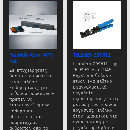
MaxHub XBar W70
TELEVES 209811
kit
Η πρέσα 209811 της
TELEVES για RJ45
Σε επιχειρήσεις
Keystone θηλυκό
όπου οι συσκέψεις
είναι ένα ειδικό
είναι πλέον
επαγγελματικό
καθημερινές, μια
εργαλείο,
αίθουσα συσκέψεων
σχεδιασμένο για τη
πρέπει να
μείωση του χρόνου
λειτουργεί άμεσα,
εργασίας, ειδικά
καθαρά και
όταν πρόκειται για
αξιόπιστα, είτε
εγκατάσταση με
συμμετέχουν
μεγάλο αριθμό συν…
άνθρωποι από το