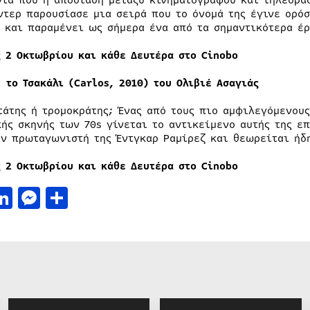
νια που η απόσταση μεταξύ κινηματογράφου και τηλεόρασ
ντερ παρουσίασε μια σειρά που το όνομά της έγινε ορόσ
, και παραμένει ως σήμερα ένα από τα σημαντικότερα έ
ς 2 Οκτωβρίου και κάθε Δευτέρα στο Cinobo
 το Τσακάλι (Carlos, 2010) του Ολιβιέ Ασαγιάς
τάτης ή τρομοκράτης; Ένας από τους πιο αμφιλεγόμενου
κής σκηνής των 70s γίνεται το αντικείμενο αυτής της ε
ον πρωταγωνιστή της Έντγκαρ Ραμίρεζ και θεωρείται ήδ
ς 2 Οκτωβρίου και κάθε Δευτέρα στο Cinobo
acebook
LinkedIn
Messenger
Μοιραστείτε