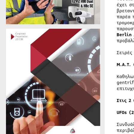
έχει σ
βρεταν
παρέα 
τρομοκ
παρουσ
Berlin
προβάλ
Σειρές
Μ.Α.Τ.
Καθηλω
gentri
επιτυχ
Στις 2
UFOs (
Συνδυά
περιβά