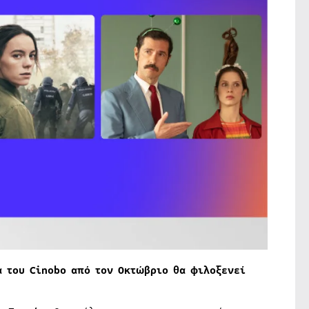
α του Cinobo από τον Οκτώβριο θα φιλοξενεί