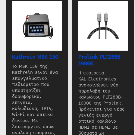
Kathrein MSK 150
Prolink PLT288B-
10000
Το MSK 150 της
Kathrein είναι ένα
Η εταιρεία
επαγγελματικό
KAL Electronics
πεδιόμετρο που
ανακοινώνει νέα
υποστηρίζει
παραλαβή του
δορυφορικά,
καλωδίου PLT288B-
επίγεια,
10000 της Prolink.
καλωδιακά, IPTV,
Πρόκειται για νέας
Wi-Fi και οπτικά
γενιάς ενεργό
δίκτυα. Με
οπτικό καλώδιο
λειτουργίες όπως
HDMI σε HDMI με
ανάλυση φάσματος
βύσματα 24