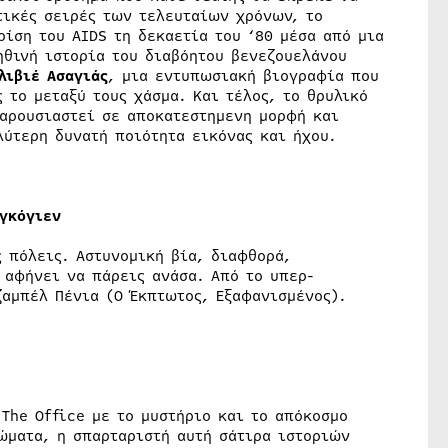
τικές σειρές των τελευταίων χρόνων, το
ρίση του AIDS τη δεκαετία του ‘80 μέσα από μια
ηθινή ιστορία του διαβόητου βενεζουελάνου
λιβιέ Ασαγιάς
, μια εντυπωσιακή βιογραφία που
 το μεταξύ τους χάσμα. Και τέλος, το θρυλικό
αρουσιαστεί σε αποκατεστημενη μορφή και
λύτερη δυνατή ποιότητα εικόνας και ήχου.
ογκόγιεν
 πόλεις. Αστυνομική βία, διαφθορά,
 αφήνει να πάρεις ανάσα. Από το υπερ-
ζαμπέλ Πένια (Ο Έκπτωτος, Εξαφανισμένος).
 The Office με το μυστήριο και το απόκοσμο
ρώματα, η σπαρταριστή αυτή σάτιρα ιστοριών