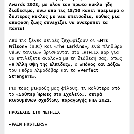
Awards
2023,
με όλον τον πρώτο κύκλο ήδη
διαθέσιμο, ενώ
από τις 18/10 κάνει πρεμιέρα ο
δεύτερος κύκλος
με νέα επεισόδια, καθώς μια
απόφαση ζωής συνεχίζει να ανατρέπει τα
πάντα!
Από τις ξένες σειρές ξεχωρίζουν οι
«Μ
rs
Wilson
»
(BBC) και
«Τ
he
Larkins
»,
ενώ πληθώρα
νέων ταινιών βρίσκονται στο ERTFLIX app για
να επιλέξετε ανάλογα με τη διάθεσή σας, όπως
«Η Άλλη Όψη της Ελπίδας»,
ο
«Πόνος και Δόξα»
του Πέδρο Αλμοδόβαρ και το
«
Perfect
Strangers
».
Για τους μικρούς μας φίλους, τι καλύτερο από
το «
Σούπερ Ήρωες στο Σχολείο
»,
σειρά
κινουμένων σχεδίων, παραγωγής ΗΠΑ 2021.
ΠΡΟΣΕΧΩΣ ΣΤΟ
NETFLIX
«
PAIN
HUSTLERS
»