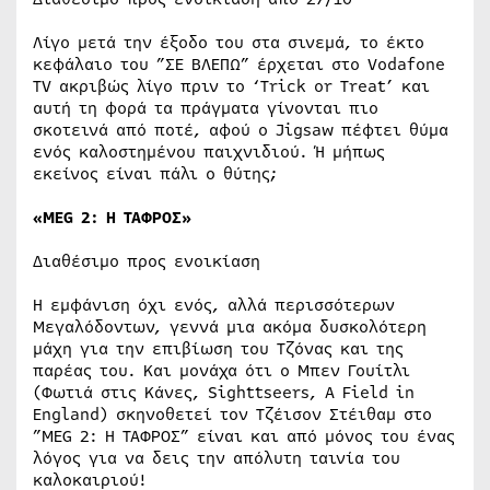
Λίγο μετά την έξοδο του στα σινεμά, το έκτο
κεφάλαιο του ”ΣΕ ΒΛΕΠΩ” έρχεται στο Vodafone
TV ακριβώς λίγο πριν το ‘Trick or Treat’ και
αυτή τη φορά τα πράγματα γίνονται πιο
σκοτεινά από ποτέ, αφού ο Jigsaw πέφτει θύμα
ενός καλοστημένου παιχνιδιού. Ή μήπως
εκείνος είναι πάλι ο θύτης;​
«MEG 2: H TAΦΡΟΣ»
Διαθέσιμο προς ενοικίαση
Η εμφάνιση όχι ενός, αλλά περισσότερων
Μεγαλόδοντων, γεννά μια ακόμα δυσκολότερη
μάχη για την επιβίωση του Τζόνας και της
παρέας του. Και μονάχα ότι ο Μπεν Γουίτλι
(Φωτιά στις Κάνες, Sighttseers, A Field in
England) σκηνοθετεί τον Τζέισον Στέιθαμ στο
”MEG 2: H TAΦΡΟΣ” είναι και από μόνος του ένας
λόγος για να δεις την απόλυτη ταινία του
καλοκαιριού!​