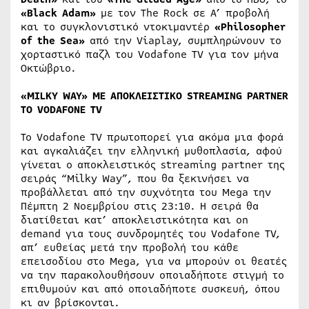
«Black Adam»
με τον The Rock σε Α’ προβολή
και το συγκλονιστικό ντοκιμαντέρ
«Philosopher
of the Sea»
από την Viaplay, συμπληρώνουν το
χορταστικό παζλ του Vodafone TV για τον μήνα
Οκτώβριο.
«MILKY WAY»
ΜΕ
ΑΠΟΚΛΕΙΣΤΙΚΟ
STREAMING PARTNER
ΤΟ
VODAFONE TV
Το Vodafone TV πρωτοπορεί για ακόμα μια φορά
και αγκαλιάζει την ελληνική μυθοπλασία, αφού
γίνεται ο αποκλειστικός streaming partner της
σειράς “Milky Way”, που θα ξεκινήσει να
προβάλλεται από την συχνότητα του Mega την
Πέμπτη 2 Νοεμβρίου στις 23:10. Η σειρά θα
διατίθεται κατ’ αποκλειστικότητα και on
demand για τους συνδρομητές του Vodafone TV,
απ’ ευθείας μετά την προβολή του κάθε
επεισοδίου στο Mega, για να μπορούν οι θεατές
να την παρακολουθήσουν οποιαδήποτε στιγμή το
επιθυμούν και από οποιαδήποτε συσκευή, όπου
κι αν βρίσκονται.​