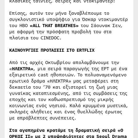
κλασικές ταινίες, σειρές και ντοκιμαντέρ!
Επίσης, αυτόν τον μήνα ξαναβλέπουμε το
συγκλονιστικό υποψήφιο για Όσκαρ ντοκιμαντέρ
του ΗΒΟ
«
ALL
THAT
BREATHES
»
του Σάουνακ Σεν,
με αφορμή την πρόσφατη προβολή του στα
πλαίσια του CINEDOC.
ΚΑΙΝΟΥΡΓΙΕΣ ΠΡΟΤΑΣΕΙΣ ΣΤΟ
ERTFLIX
Από τις αρχές Οκτωβρίου απολαμβάνουμε την
«
ΗΛΕΚΤΡΑ»
, μια σειρά παραγωγής της ΕΡΤ με ένα
εξαιρετικό cast ηθοποιών. Το πολυαναμενόμενο
ερωτικό δράμα «ΗΛΕΚΤΡΑ» μας μεταφέρει στη
δεκαετία του ’70 και εξιστορεί τη ζωή μιας
γυναίκας καταπιεσμένης, από τις συμβάσεις της
εποχής και τον καθωσπρεπισμό της μικρής
κοινωνίας ενός νησιού. Καλά κρυμμένα μυστικά,
σκληρές αλήθειες και ένας θυελλώδης έρωτας
με απρόβλεπτες συνέπειες.
Στα αγαπημένα κρατάμε τη δραματική σειρά «
Ο
ΟΡΚΟΣ
II
»
με
2 υποψηφιότητες στα
Seoul
Drama