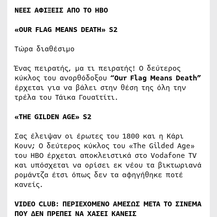
ΝΕΕΣ
ΑΦΙΞΕΙΣ
ΑΠΟ
Τ
O
ΗΒΟ
«OUR FLAG MEANS DEATH» S2
Τώρα διαθέσιμο
Ένας πειρατής, μα τι πειρατής! Ο δεύτερος
κύκλος του ανορθόδοξου
“Our Flag Means Death”
έρχεται για να βάλει στην θέση της όλη την
τρέλα του Τάικα Γουαϊτίτι.
«
THE
GILDEN
AGE
»
S
2
Σας έλειψαν οι έρωτες του 1800 και η Κάρι
Κουν; Ο δεύτερος κύκλος του «The Gilded Age»
του ΗΒΟ έρχεται αποκλειστικά στο Vodafone TV
και υπόσχεται να ορίσει εκ νέου τα βικτωριανά
ρομάντζα έτσι όπως δεν τα αφηγήθηκε ποτέ
κανείς.
VIDEO
CLUB
: ΠΕΡΙΕΧΟΜΕΝΟ ΑΜΕΣΩΣ ΜΕΤΑ ΤΟ ΣΙΝΕΜΑ
ΠΟΥ ΔΕΝ ΠΡΕΠΕΙ ΝΑ ΧΑΣΕΙ ΚΑΝΕΙΣ