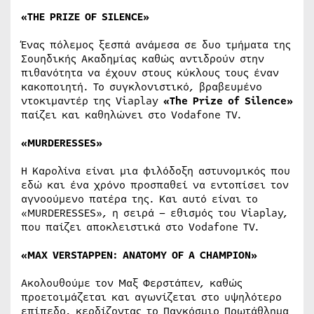
«
THE
PRIZE
OF
SILENCE
»
Ένας πόλεμος ξεσπά ανάμεσα σε δυο τμήματα της
Σουηδικής Ακαδημίας καθώς αντιδρούν στην
πιθανότητα να έχουν στους κύκλους τους έναν
κακοποιητή. Το συγκλονιστικό, βραβευμένο
ντοκιμαντέρ της Viaplay
«The Prize of Silence»
παίζει και καθηλώνει στο Vodafone TV.
«MURDERESSES»
Η Καρολίνα είναι μια φιλόδοξη αστυνομικός που
εδώ και ένα χρόνο προσπαθεί να εντοπίσει τον
αγνοούμενο πατέρα της. ​Και αυτό είναι το
«MURDERESSES», η σειρά – εθισμός του Viaplay,
που παίζει αποκλειστικά στο Vodafone TV.
«MAX VERSTAPPEN: ANATOMY OF A CHAMPION»
Ακολουθούμε τον Μαξ Φερστάπεν, καθώς
προετοιμάζεται και αγωνίζεται στο υψηλότερο
επίπεδο, κερδίζοντας το Παγκόσμιο Πρωτάθλημα