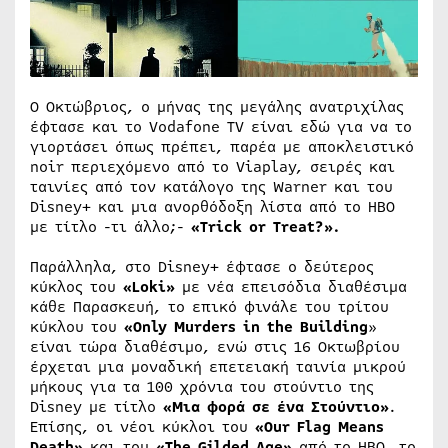
Ο Οκτώβριος, ο μήνας της μεγάλης ανατριχίλας
έφτασε και το Vodafone TV είναι εδώ για να το
γιορτάσει όπως πρέπει, παρέα με αποκλειστικό
noir περιεχόμενο από το Viaplay, σειρές και
ταινίες από τον κατάλογο της Warner και του
Disney+ και μια ανορθόδοξη λίστα από το ΗΒΟ
με τίτλο -τι άλλο;-
«Trick or Treat?».​
Παράλληλα, στο Disney+ έφτασε ο δεύτερος
κύκλος του
«Loki»
με νέα επεισόδια διαθέσιμα
κάθε Παρασκευή, το επικό φινάλε του τρίτου
κύκλου του
«Only Murders in the Building
»
είναι τώρα διαθέσιμο, ενώ στις 16 Οκτωβρίου
έρχεται μια μοναδική επετειακή ταινία μικρού
μήκους για τα 100 χρόνια του στούντιο της
Disney με τίτλο
«Μια φορά σε ένα Στούντιο»
.
Επίσης, οι νέοι κύκλοι του
«Our Flag Means
Death»
και του
«The Gilded Age»
από το ΗΒΟ, το