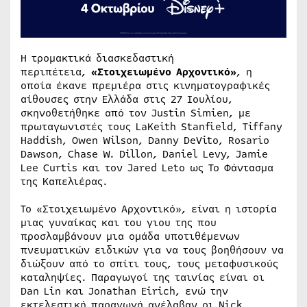
Η τρομακτικά διασκεδαστική
περιπέτεια,
«Στοιχειωμένο Αρχοντικό»
, η
οποία έκανε πρεμιέρα στις κινηματογραφικές
αίθουσες στην Ελλάδα στις 27 Ιουλίου,
σκηνοθετήθηκε από τον Justin Simien, με
πρωταγωνιστές τους LaKeith Stanfield, Tiffany
Haddish, Owen Wilson, Danny DeVito, Rosario
Dawson, Chase W. Dillon, Daniel Levy, Jamie
Lee Curtis και τον Jared Leto ως Το Φάντασμα
της Καπελιέρας.
Το «Στοιχειωμένο Αρχοντικό», είναι η ιστορία
μιας γυναίκας και του γιου της που
προσλαμβάνουν μια ομάδα υποτιθέμενων
πνευματικών ειδικών για να τους βοηθήσουν να
διώξουν από το σπίτι τους, τους μεταφυσικούς
καταληψίες. Παραγωγοί της ταινίας είναι οι
Dan Lin και Jonathan Eirich, ενώ την
εκτελεστική παραγωγή ανέλαβαν οι Nick