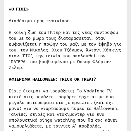
«Ο ΓΙΟΣ»
Διαθέσιμο προς ενοικίαση
Η κοινή ζωή του Πίτερ και της νέας συντρόφου
του με το μωρό τους διαταράσσεται, όταν
εμφανίζεται η πρώην του μαζί με τον έφηβο γιο
του, τον Νίκολας. Χιου Τζάκμαν, Άντονι Χόπκινς
στον ‘ΓΙΟ’, την ταινία που ακολουθεί τον
‘ΠΑΤΕΡΑ’ του βραβευμένου με Όσκαρ Φλόριαν
Ζελέρ.​
ΑΦΙΕΡΩΜΑ
HALLOWEEN: TRICK OR TREAT?
Είστε έτοιμοι να τρομάξετε; To Vodafone TV
πιστό στις μεγάλες…τρομάρες έρχεται με δυο
μεγάλα αφιερώματα στα jumpscares (και όχι
μόνο) για να γιορτάσουμε παρέα το Halloween.
Ταινίες, σειρές και ντοκιμαντέρ για ένα
απολαυστικό binge watching που θα σας κάνει
να…ουρλιάξετε, με ταινίες Α’ προβολής,