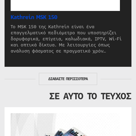
Kathrein MSK 150
Το MSK 150 της Kathrein είναι ένα
επαγγελματικό πεδιόμετρο που υποστηρίζει
δορυφορικά, επίγεια, καλωδιακά, IPTV, Wi-Fi
και οπτικά δίκτυα. Με λειτουργίες όπως
ανάλυση φάσματος σε πραγματικό χρόν…
ΔΙΑΒΑΣΤΕ ΠΕΡΙΣΣΟΤΕΡΑ
ΣΕ ΑΥΤΟ ΤΟ ΤΕΥΧΟΣ