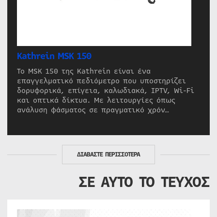
Kathrein MSK 150
Το MSK 150 της Kathrein είναι ένα
επαγγελματικό πεδιόμετρο που υποστηρίζει
δορυφορικά, επίγεια, καλωδιακά, IPTV, Wi-Fi
και οπτικά δίκτυα. Με λειτουργίες όπως
ανάλυση φάσματος σε πραγματικό χρόν…
ΔΙΑΒΑΣΤΕ ΠΕΡΙΣΣΟΤΕΡΑ
ΣΕ ΑΥΤΟ ΤΟ ΤΕΥΧΟΣ