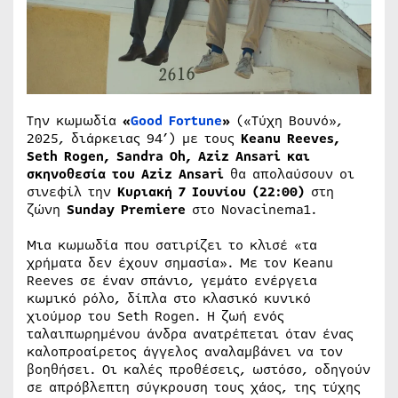
Την κωμωδία
«
Good Fortune
»
(«Τύχη Βουνό»,
2025, διάρκειας 94’) με τους
Keanu Reeves,
Seth Rogen, Sandra Oh, Aziz Ansari και
σκηνοθεσία του Aziz Ansari
θα απολαύσουν οι
σινεφίλ την
Κυριακή 7 Ιουνίου (22:00)
στη
ζώνη
Sunday
Premiere
στο Novacinema1.
Μια κωμωδία που σατιρίζει το κλισέ «τα
χρήματα δεν έχουν σημασία». Με τον Keanu
Reeves σε έναν σπάνιο, γεμάτο ενέργεια
κωμικό ρόλο, δίπλα στο κλασικό κυνικό
χιούμορ του Seth Rogen. Η ζωή ενός
ταλαιπωρημένου άνδρα ανατρέπεται όταν ένας
καλοπροαίρετος άγγελος αναλαμβάνει να τον
βοηθήσει. Οι καλές προθέσεις, ωστόσο, οδηγούν
σε απρόβλεπτη σύγκρουση τους χάος, της τύχης