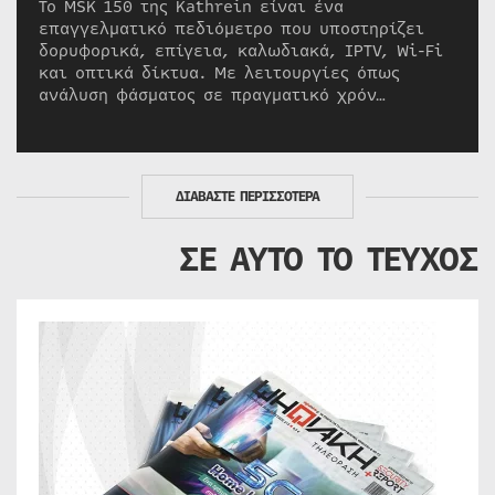
Το MSK 150 της Kathrein είναι ένα
επαγγελματικό πεδιόμετρο που υποστηρίζει
δορυφορικά, επίγεια, καλωδιακά, IPTV, Wi-Fi
και οπτικά δίκτυα. Με λειτουργίες όπως
ανάλυση φάσματος σε πραγματικό χρόν…
ΔΙΑΒΑΣΤΕ ΠΕΡΙΣΣΟΤΕΡΑ
ΣΕ ΑΥΤΟ ΤΟ ΤΕΥΧΟΣ