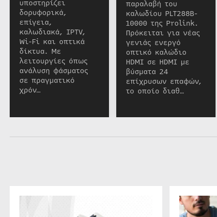
υποστηρίζει
παραλαβή του
δορυφορικά,
καλωδίου PLT288B-
επίγεια,
10000 της Prolink.
καλωδιακά, IPTV,
Πρόκειται για νέας
Wi-Fi και οπτικά
γενιάς ενεργό
δίκτυα. Με
οπτικό καλώδιο
λειτουργίες όπως
HDMI σε HDMI με
ανάλυση φάσματος
βύσματα 24
σε πραγματικό
επίχρυσων επαφών,
χρόν…
το οποίο διαθ…