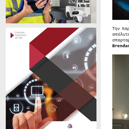
Την πα
απόλυτ
σπαρτα
Brenda