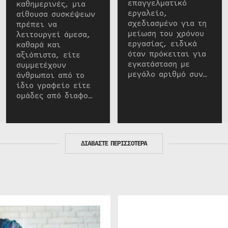
επαγγελματικό
καθημερινές, μια
εργαλείο,
αίθουσα συσκέψεων
σχεδιασμένο για τη
πρέπει να
μείωση του χρόνου
λειτουργεί άμεσα,
εργασίας, ειδικά
καθαρά και
όταν πρόκειται για
αξιόπιστα, είτε
εγκατάσταση με
συμμετέχουν
μεγάλο αριθμό συν…
άνθρωποι από το
ίδιο γραφείο είτε
ομάδες από διαφο…
ΔΙΑΒΑΣΤΕ ΠΕΡΙΣΣΟΤΕΡΑ