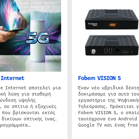
Internet
Fobem VISION S
e Internet αποτελεί μια
Έναν νέο υβριδικό δέκτ
κή λύση για σταθερή
δοκιμάσαμε για αυτό τον
σύνδεση υψηλής
εργαστήριο της Ψηφιακή
, σε σπίτια ή εξοχικές
Τηλεόρασης. Πρόκειται γ
 που βρίσκονται εκτός
Fobem VISION S, ο οποίο
 δικτύων οπτικής ίνας.
ταυτόχρονα ένα Android
προγράμματα…
Google TV και ένας free