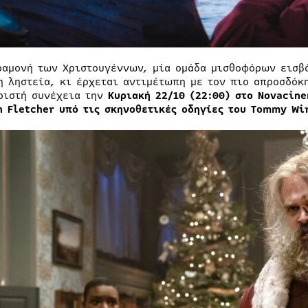
ραμονή των Χριστουγέννων, μία ομάδα μισθοφόρων εισβά
η ληστεία, κι έρχεται αντιμέτωπη με τον πιο απροσδόκη
ριστή συνέχεια την
Κυριακή 22/10 (22:00) στο
Novacin
n Fletcher υπό τις σκηνοθετικές οδηγίες του Tommy Wi