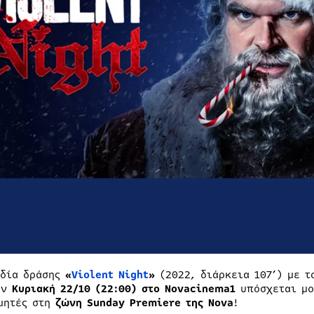
δία δράσης
«
Violent
Night
»
(2022, διάρκεια 107’) με τ
ην
Κυριακή 22/10 (22:00) στο
Novacinema
1
υπόσχεται μο
μητές στη
ζώνη
Sunday
Premiere
της
Nova
!