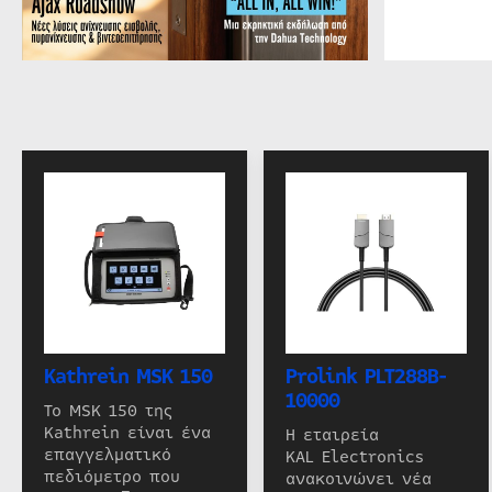
Kathrein MSK 150
Prolink PLT288B-
10000
Το MSK 150 της
Kathrein είναι ένα
Η εταιρεία
επαγγελματικό
KAL Electronics
πεδιόμετρο που
ανακοινώνει νέα