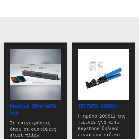
MaxHub XBar W70
TELEVES 209811
kit
Η πρέσα 209811 της
TELEVES για RJ45
Σε επιχειρήσεις
Keystone θηλυκό
όπου οι συσκέψεις
είναι ένα ειδικό
είναι πλέον