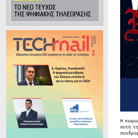
H κωμω
αυτή τ
συνδρο