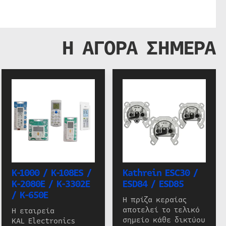
Η ΑΓΟΡΑ ΣΗΜΕΡΑ
K-1000 / K-108ES /
Kathrein ESC30 /
K-2080E / K-3302E
ESD84 / ESD85
/ K-650E
Η πρίζα κεραίας
αποτελεί το τελικό
Η εταιρεία
σημείο κάθε δικτύου
KAL Electronics