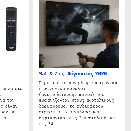
Sat & Zap, Αύγουστος 2026
η
Πέρα από τα συνηθισμένα ιρανικά
 μήνα στο
ή αφγανικά κανάλια
ς
(αντιπολίτευσης πάντα) που
ια τον
εμφανίζονται στους ανατολικούς
ς είναι
δορυφόρους, το ενδιαφέρον
 Box με
στρέφεται στα γαλλόφωνα
 to…
αφρικανικά στις 3 Ανατολικά και
τις 34…