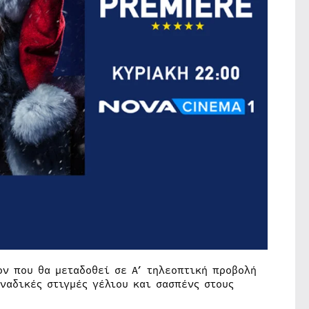
ον που θα μεταδοθεί σε Α’ τηλεοπτική προβολή
ναδικές στιγμές γέλιου και σασπένς στους