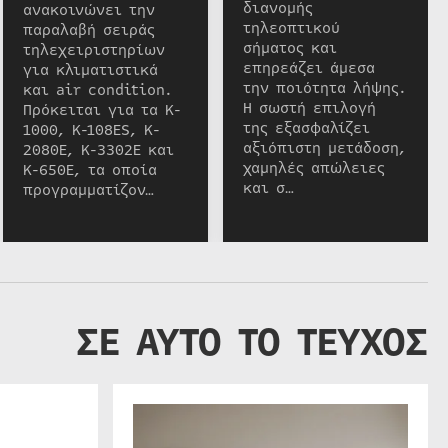
διανομής
ανακοινώνει την
τηλεοπτικού
παραλαβή σειράς
σήματος και
τηλεχειριστηρίων
επηρεάζει άμεσα
για κλιματιστικά
την ποιότητα λήψης.
και air condition.
Η σωστή επιλογή
Πρόκειται για τα K-
της εξασφαλίζει
1000, K-108ES, K-
αξιόπιστη μετάδοση,
2080E, K-3302E και
χαμηλές απώλειες
K-650E, τα οποία
και σ…
προγραμματίζον…
ΣΕ ΑΥΤΟ ΤΟ ΤΕΥΧΟΣ