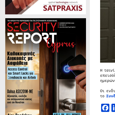
Η ταιν
επεισό
ημερών
Οι ενδ
το
Συν
F