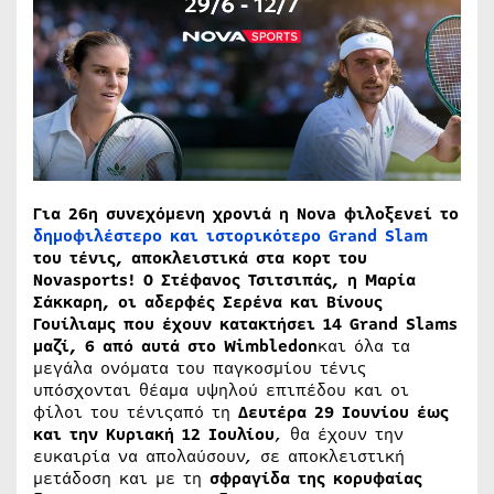
Για 26η συνεχόμενη χρονιά η Nova φιλοξενεί τo
δημοφιλέστερο και ιστορικότερο Grand Slam
του τένις, αποκλειστικά στα κορτ του
Novasports! Ο Στέφανος Τσιτσιπάς, η Μαρία
Σάκκαρη, οι αδερφές Σερένα και Βίνους
Γουίλιαμς που έχουν κατακτήσει 14
Grand
Slams
μαζί, 6 από αυτά στο Wimbledo
n
και όλα τα
μεγάλα ονόματα του παγκοσμίου τένις
υπόσχονται θέαμα υψηλού επιπέδου και οι
φίλοι του τένιςαπό τη
Δευτέρα 29 Ιουνίου έως
και την Κυριακή 12 Ιουλίου
, θα έχουν την
ευκαιρία να απολαύσουν, σε αποκλειστική
μετάδοση και με τη
σφραγίδα της κορυφαίας