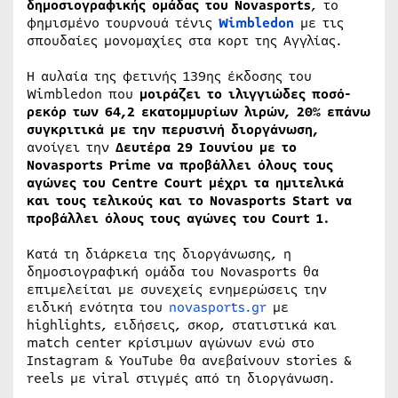
δημοσιογραφικής ομάδας του Novasports
, το
φημισμένο τουρνουά τένις
Wimbledon
με τις
σπουδαίες μονομαχίες στα κορτ της Αγγλίας.
H αυλαία της φετινής 139ης έκδοσης του
Wimbledon που
μοιράζει το ιλιγγιώδες ποσό-
ρεκόρ των 64,2 εκατομμυρίων λιρών, 20% επάνω
συγκριτικά με την περυσινή διοργάνωση,
ανοίγει την
Δευτέρα 29 Ιουνίου με το
Novasports
Prime
να προβάλλει όλους τους
αγώνες του Centre Court μέχρι τα ημιτελικά
και τους τελικούς και το Novasports
Start
να
προβάλλει όλους τους αγώνες του Court 1.
Κατά τη διάρκεια της διοργάνωσης, η
δημοσιογραφική ομάδα του Novasports θα
επιμελείται με συνεχείς ενημερώσεις την
ειδική ενότητα του
novasports.gr
με
highlights, ειδήσεις, σκορ, στατιστικά και
match center κρίσιμων αγώνων ενώ στο
Instagram & YouTube θα ανεβαίνουν stories &
reels με viral στιγμές από τη διοργάνωση.