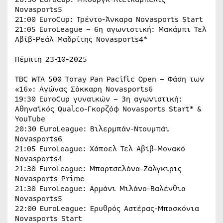
Novasports5
21:00 EuroCup: Τρέντο-Άνκαρα Novasports Start
21:05 EuroLeague – 6η αγωνιστική: Μακάμπι Τελ
Αβίβ-Ρεάλ Μαδρίτης Novasports4*
Πέμπτη 23-10-2025
TBC WTA 500 Toray Pan Pacific Open – Φάση των
«16»: Αγώνας Σάκκαρη Novasports6
19:30 EuroCup γυναικών – 3η αγωνιστική:
Αθηναϊκός Qualco-Γκορζόφ Novasports Start* &
YouTube
20:30 EuroLeague: Βιλερμπάν-Ντουμπάι
Novasports6
21:05 EuroLeague: Χάποελ Τελ Αβίβ-Μονακό
Novasports4
21:30 EuroLeague: Μπαρτσελόνα-Ζάλγκιρις
Novasports Prime
21:30 EuroLeague: Αρμάνι Μιλάνο-Βαλένθια
Novasports5
22:00 EuroLeague: Ερυθρός Αστέρας-Μπασκόνια
Novasports Start