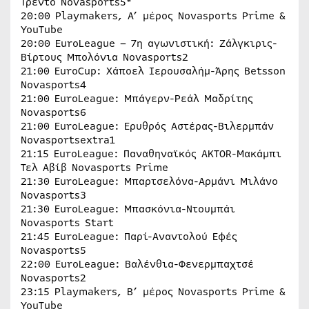
Τρέντο Novasports5*
20:00 Playmakers, Α’ μέρος Novasports Prime &
YouTube
20:00 EuroLeague – 7η αγωνιστική: Ζάλγκιρις-
Βίρτους Μπολόνια Novasports2
21:00 EuroCup: Χάποελ Ιερουσαλήμ-Άρης Betsson
Novasports4
21:00 EuroLeague: Μπάγερν-Ρεάλ Μαδρίτης
Novasports6
21:00 EuroLeague: Ερυθρός Αστέρας-Βιλερμπάν
Novasportsextra1
21:15 EuroLeague: Παναθηναϊκός AKTOR-Μακάμπι
Τελ Αβίβ Novasports Prime
21:30 EuroLeague: Μπαρτσελόνα-Αρμάνι Μιλάνο
Novasports3
21:30 EuroLeague: Μπασκόνια-Ντουμπάι
Novasports Start
21:45 EuroLeague: Παρί-Αναντολού Εφές
Novasports5
22:00 EuroLeague: Βαλένθια-Φενερμπαχτσέ
Novasports2
23:15 Playmakers, B’ μέρος Novasports Prime &
YouTube