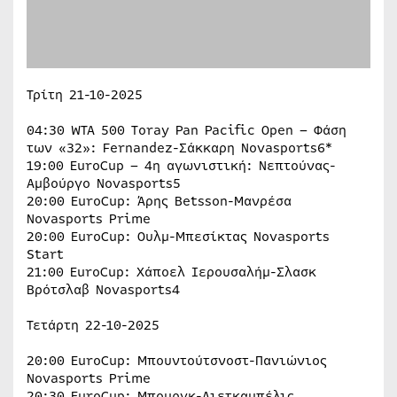
Τρίτη 21-10-2025
04:30 WTA 500 Toray Pan Pacific Open – Φάση
των «32»: Fernandez-Σάκκαρη Novasports6*
19:00 EuroCup – 4η αγωνιστική: Νεπτούνας-
Αμβούργο Novasports5
20:00 EuroCup: Άρης Betsson-Μανρέσα
Novasports Prime
20:00 EuroCup: Ουλμ-Μπεσίκτας Novasports
Start
21:00 EuroCup: Χάποελ Ιερουσαλήμ-Σλασκ
Βρότσλαβ Novasports4
Τετάρτη 22-10-2025
20:00 EuroCup: Μπουντούτσνοστ-Πανιώνιος
Novasports Prime
20:30 EuroCup: Μπουργκ-Λιετκαμπέλις