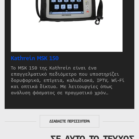
Kathrein MSK 150
Το MSK 150 της Kathrein είναι ένα
επαγγελματικό πεδιόμετρο που υποστηρίζει
δορυφορικά, επίγεια, καλωδιακά, IPTV, Wi-Fi
και οπτικά δίκτυα. Με λειτουργίες όπως
ανάλυση φάσματος σε πραγματικό χρόν…
ΔΙΑΒΑΣΤΕ ΠΕΡΙΣΣΟΤΕΡΑ
ΣΕ ΑΥΤΟ ΤΟ ΤΕΥΧΟΣ