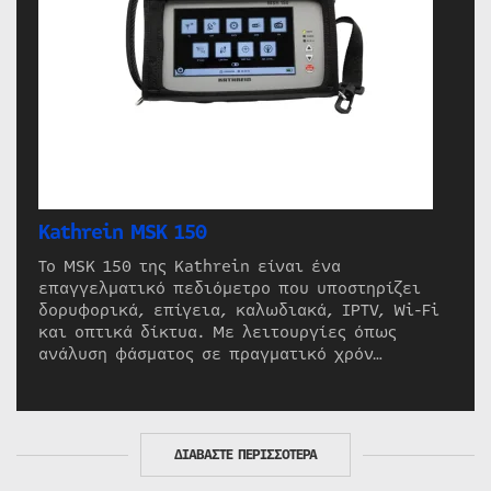
Kathrein MSK 150
Το MSK 150 της Kathrein είναι ένα
επαγγελματικό πεδιόμετρο που υποστηρίζει
δορυφορικά, επίγεια, καλωδιακά, IPTV, Wi-Fi
και οπτικά δίκτυα. Με λειτουργίες όπως
ανάλυση φάσματος σε πραγματικό χρόν…
ΔΙΑΒΑΣΤΕ ΠΕΡΙΣΣΟΤΕΡΑ