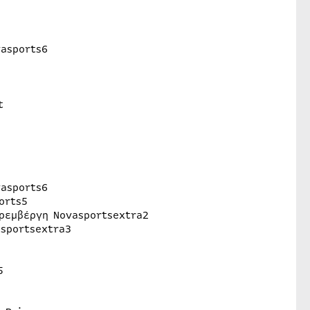
vasports6
t
e
vasports6
orts5
υρεμβέργη Novasportsextra2
sportsextra3
5