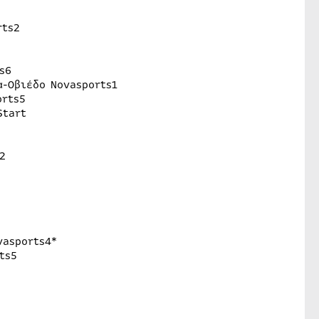
rts2
s6
α-Οβιέδο Novasports1
orts5
Start
2
vasports4*
ts5