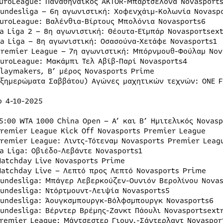
EuroLeague: Παναθηναϊκός AKTOR-Μπαρτσελόνα Novasport
Bundesliga – 6η αγωνιστική: Χοφενχάιμ-Κολωνία Novasp
EuroLeague: Βαλένθια-Βίρτους Μπολόνια Novasports6
La Liga 2 – 8η αγωνιστική: Θέουτα-Εϊμπάρ Novasportsex
La Liga – 8η αγωνιστική: Οσασούνα-Χετάφε Novasports1
Premier League – 7η αγωνιστική: Μπόρνμουθ-Φούλαμ Nov
EuroLeague: Μακάμπι Τελ Αβίβ-Παρί Novasports4
Playmakers, B’ μέρος Novasports Prime
(ξημερώματα Σαββάτου) Αγώνες μαχητικών τεχνών: ONE F
ο 4-10-2025
5:00 WTA 1000 China Open – A’ και B’ Hμιτελικός Novas
Premier League Kick Off Novasports Premier League
Premier League: Λιντς-Τότεναμ Novasports Premier Leag
La Liga: Οβιέδο-Λεβάντε Novasports1
Matchday Live Novasports Prime
Matchday Live – Λεπτό προς Λεπτό Novasports Prime
Bundesliga: Μπάγερ Λεβερκούζεν-Ουνιόν Βερολίνου Nova
Bundesliga: Ντόρτμουντ-Λειψία Novasports5
Bundesliga: Άουγκσμπουργκ-Βόλφσμπουργκ Novasports6
Bundesliga: Βέρντερ Βρέμης-Ζανκτ Πάουλι Novasportsext
Premier League: Μάντσεστερ Γιουν.-Σάντερλαντ Novaspor