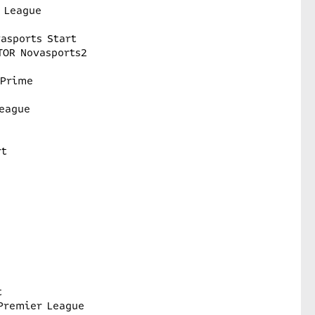
 League
asports Start
TOR Novasports2
 Prime
eague
rt
t
Premier League