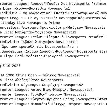
Premier League: Άρσεναλ-Γουέστ Χαμ Novasports Premier
La Liga: Χιρόνα-Βαλένθια Novasports1
Eredivisie – 8η αγωνιστική: Σπάρτα Ρότερνταμ-Άγιαξ Nov
Super League – 6η αγωνιστική: Πανσερραϊκός-Asteras AK
Matchday Live Novasports Prime
Bundesliga: Άιντραχτ Φρανκφούρτης-Μπάγερν Novasports
La Liga: Μπιλμπάο-Μαγιόρκα Novasports1
Premier League: Τσέλσι-Λίβερπουλ Novasports Premier L
Eredivisie: Τσβόλε-Άιντχοφεν Novasports2
Η Ώρα των πρωταθλητών Novasports Prime
2.Bundesliga: Διναμό Δρέσδης-Καρλσρούη Novasports Sta
La Liga: Ρεάλ Μαδρίτης-Βιγιαρεάλ Novasports1*
ή 5-10-2025
WTA 1000 China Open – Τελικός Novasports6
a Liga: Αλαβές-Έλτσε Novasports1
Eredivisie: Φέγενορντ-Ουτρέχτη Novasports2
Premier League: Άστον Βίλα-Μπέρνλι Novasports4
Premier League: Γουλβς-Μπράιτον Novasports5
Premier League: Έβερτον-Κρίσταλ Πάλας Novasports Star
Premier League: Νιουκάστλ-Νότιγχαμ Φόρεστ Novasports 