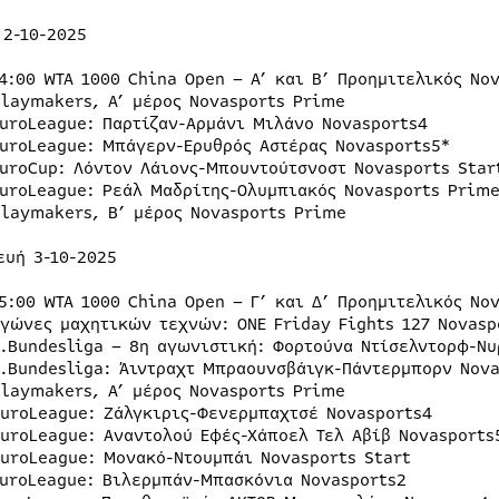
 2-10-2025
14:00 WTA 1000 China Open – A’ και Β’ Προημιτελικός No
Playmakers, Α’ μέρος Novasports Prime
EuroLeague: Παρτίζαν-Αρμάνι Μιλάνο Novasports4
EuroLeague: Μπάγερν-Ερυθρός Αστέρας Novasports5*
EuroCup: Λόντον Λάιονς-Μπουντούτσνοστ Novasports Star
EuroLeague: Ρεάλ Μαδρίτης-Ολυμπιακός Novasports Prim
Playmakers, B’ μέρος Novasports Prime
ευή 3-10-2025
15:00 WTA 1000 China Open – Γ’ και Δ’ Προημιτελικός No
Αγώνες μαχητικών τεχνών: ONE Friday Fights 127 Novasp
2.Bundesliga – 8η αγωνιστική: Φορτούνα Ντίσελντορφ-Ν
2.Bundesliga: Άιντραχτ Μπραουνσβάιγκ-Πάντερμπορν Nova
Playmakers, Α’ μέρος Novasports Prime
EuroLeague: Ζάλγκιρις-Φενερμπαχτσέ Novasports4
EuroLeague: Αναντολού Εφές-Χάποελ Τελ Αβίβ Novasports
EuroLeague: Μονακό-Ντουμπάι Novasports Start
EuroLeague: Βιλερμπάν-Μπασκόνια Novasports2