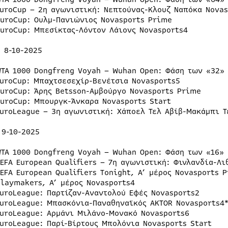
EuroCup – 2η αγωνιστική: Νεπτούνας-Κλουζ Ναπόκα Novas
EuroCup: Ουλμ-Πανιώνιος Novasports Prime
EuroCup: Μπεσίκτας-Λόντον Λάιονς Novasports4
 8-10-2025
WTA 1000 Dongfreng Voyah – Wuhan Open: Φάση των «32»
EuroCup: Μπαχτσεσεχίρ-Βενέτσια Novasports5
EuroCup: Άρης Betsson-Αμβούργο Novasports Prime
EuroCup: Μπουργκ-Άνκαρα Novasports Start
EuroLeague – 3η αγωνιστική: Χάποελ Τελ Αβίβ-Μακάμπι Τ
 9-10-2025
WTA 1000 Dongfreng Voyah – Wuhan Open: Φάση των «16» 
UEFA European Qualifiers – 7η αγωνιστική: Φινλανδία-Λι
UEFA European Qualifiers Tonight, Α’ μέρος Novasports 
Playmakers, Α’ μέρος Novasports4
EuroLeague: Παρτίζαν-Αναντολού Εφές Novasports2
EuroLeague: Μπασκόνια-Παναθηναϊκός AKTOR Novasports4
EuroLeague: Αρμάνι Μιλάνο-Μονακό Novasports6
EuroLeague: Παρί-Βίρτους Μπολόνια Novasports Start