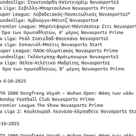
Bundesliga: Στουτγκάρδη-Χαϊντενχάιμ Novasports3
La Liga: Σεβίλλη-Μπαρτσελόνα Novasports Prime
Super League: Λεβαδειακός-Παναιτωλικός Novasports2*
Bundesliga: Αμβούργο-Μάιντζ Novasports4
Premier League: Μπρέντφορντ-Μάντσεστερ Σίτι Novaspor
Η Ώρα των πρωταθλητών, Α’ μέρος Novasports Prime
La Liga: Ρεάλ Σοσιεδάδ-Βαγεκάνο Novasports1
La Liga: Εσπανιόλ-Μπέτις Novasports Start
Super League: ΠΑΟΚ-Ολυμπιακός Novasports Prime
Bundesliga: Γκλάντμπαχ-Φράιμπουργκ Novasports3
La Liga: Θέλτα-Ατλέτικο Μαδρίτης Novasports1
Η Ώρα των πρωταθλητών, Β’ μέρος Novasports Prime
α 6-10-2025
WTA 1000 Dongfreng Voyah – Wuhan Open: Φάση των «64» 
Monday Football Club Novasports Prime
Premier League The Show Novasports Prime
La Liga 2: Κουλτουράλ Λεονέσα-Αλμπαθέτε Novasports St
-10-2025
WTA 1000 Dongfreng Voyah – Wuhan Open: Φάση των «64» 