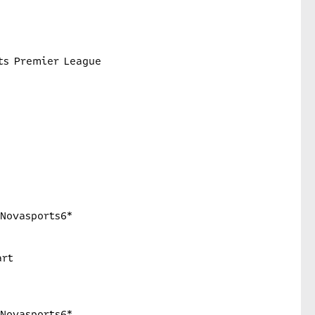
ts Premier League
Novasports6*
art
Novasports6*