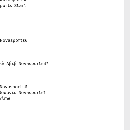
ports Start
 Novasports6
ελ Αβίβ Novasports4*
Novasports6
θουανία Novasports1
Prime
*