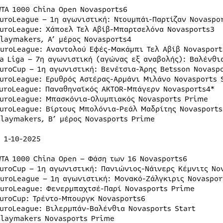
WTA 1000 China Open Novasports6
EuroLeague – 1η αγωνιστική: Ντουμπάι-Παρτίζαν Novaspo
EuroLeague: Χάποελ Τελ Αβίβ-Μπαρτσελόνα Novasports3
Playmakers, Α’ μέρος Novasports4
EuroLeague: Αναντολού Εφές-Μακάμπι Τελ Αβίβ Novasport
La Liga – 7η αγωνιστική (αγώνας εξ αναβολής): Βαλένθι
EuroCup – 1η αγωνιστική: Βενέτσια-Άρης Betsson Novasp
EuroLeague: Ερυθρός Αστέρας-Αρμάνι Μιλάνο Novasports 
EuroLeague: Παναθηναϊκός AKTOR-Μπάγερν Novasports4*
EuroLeague: Μπασκόνια-Ολυμπιακός Novasports Prime
EuroLeague: Βίρτους Μπολόνια-Ρεάλ Μαδρίτης Novasports
Playmakers, Β’ μέρος Novasports Prime
 1-10-2025
WTA 1000 China Open – Φάση των 16 Novasports6
EuroCup – 1η αγωνιστική: Πανιώνιος-Νάινερς Κέμνιτς No
EuroLeague – 1η αγωνιστική: Μονακό-Ζάλγκιρις Novaspor
EuroLeague: Φενερμπαχτσέ-Παρί Novasports Prime
EuroCup: Τρέντο-Μπουργκ Novasports6
EuroLeague: Βιλερμπάν-Βαλένθια Novasports Start
Playmakers Novasports Prime