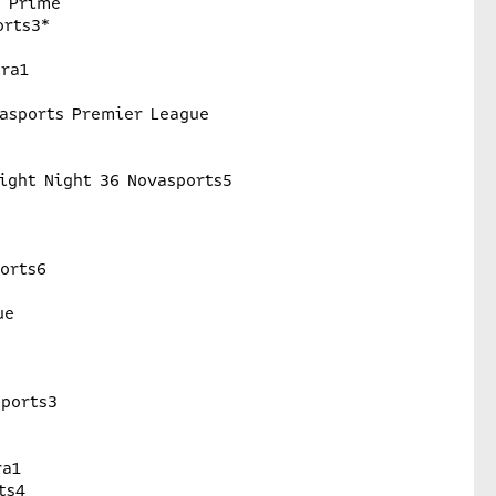
s Prime
orts3*
tra1
asports Premier League
ight Night 36 Novasports5
ports6
ue
sports3
ra1
ts4