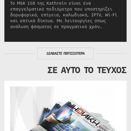
Το MSK 150 της Kathrein είναι ένα
επαγγελματικό πεδιόμετρο που υποστηρίζει
δορυφορικά, επίγεια, καλωδιακά, IPTV, Wi-Fi
και οπτικά δίκτυα. Με λειτουργίες όπως
ανάλυση φάσματος σε πραγματικό χρόν…
ΔΙΑΒΑΣΤΕ ΠΕΡΙΣΣΟΤΕΡΑ
ΣΕ ΑΥΤΟ ΤΟ ΤΕΥΧΟΣ