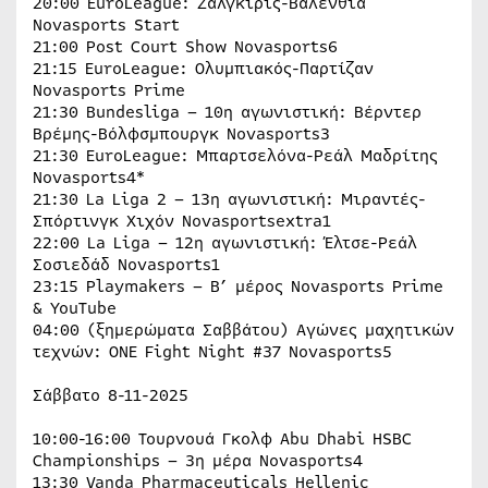
20:00 EuroLeague: Ζαλγκίρις-Βαλένθια
Novasports Start
21:00 Post Court Show Novasports6
21:15 EuroLeague: Ολυμπιακός-Παρτίζαν
Novasports Prime
21:30 Bundesliga – 10η αγωνιστική: Βέρντερ
Βρέμης-Βόλφσμπουργκ Novasports3
21:30 EuroLeague: Μπαρτσελόνα-Ρεάλ Μαδρίτης
Novasports4*
21:30 La Liga 2 – 13η αγωνιστική: Μιραντές-
Σπόρτινγκ Χιχόν Novasportsextra1
22:00 La Liga – 12η αγωνιστική: Έλτσε-Ρεάλ
Σοσιεδάδ Novasports1
23:15 Playmakers – Β’ μέρος Novasports Prime
& YouTube
04:00 (ξημερώματα Σαββάτου) Αγώνες μαχητικών
τεχνών: ONE Fight Night #37 Novasports5
Σάββατο 8-11-2025
10:00-16:00 Τουρνουά Γκολφ Abu Dhabi HSBC
Championships – 3η μέρα Novasports4
13:30 Vanda Pharmaceuticals Hellenic