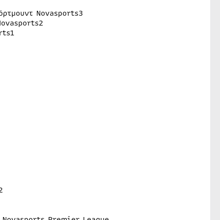
όρτμουντ Novasports3
Novasports2
rts1
2
 Novasports Premier League