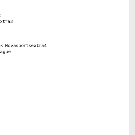
2
xtra3
νκ Novasportsextra4
eague