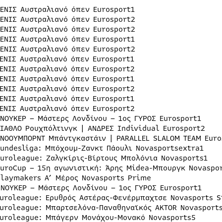
ΤΕΝΙΣ Αυστραλιανό όπεν Eurosport1
ΤΕΝΙΣ Αυστραλιανό όπεν Eurosport2
ΤΕΝΙΣ Αυστραλιανό όπεν Eurosport2
ΤΕΝΙΣ Αυστραλιανό όπεν Eurosport1
ΤΕΝΙΣ Αυστραλιανό όπεν Eurosport2
ΤΕΝΙΣ Αυστραλιανό όπεν Eurosport1
ΤΕΝΙΣ Αυστραλιανό όπεν Eurosport2
ΤΕΝΙΣ Αυστραλιανό όπεν Eurosport1
ΤΕΝΙΣ Αυστραλιανό όπεν Eurosport2
ΤΕΝΙΣ Αυστραλιανό όπεν Eurosport1
ΤΕΝΙΣ Αυστραλιανό όπεν Eurosport2
ΣΝΟΥΚΕΡ – Μάστερς Λονδίνου – 1ος ΓΥΡΟΣ Eurosport1
ΔΙΑΘΛΟ Ρουχπόλτινγκ | ΑΝΔΡΕΣ Individual Eurosport2
ΣΝΟΟΥΜΠΟΡΝΤ Μπάντγκαστάιν | PARALLEL SLALOM TEAM Euro
Bundesliga: Μπόχουμ-Ζανκτ Πάουλι Novasportsextra1
Euroleague: Ζαλγκίρις-Βίρτους Μπολόνια Novasports1
EuroCup – 15η αγωνιστική: Άρης Midea-Μπουργκ Novaspo
Playmakers Α’ Μέρος Novasports Prime
ΣΝΟΥΚΕΡ – Μάστερς Λονδίνου – 1ος ΓΥΡΟΣ Eurosport1
Euroleague: Ερυθρός Αστέρας-Φενέρμπαχτσε Novasports S
Euroleague: Μπαρτσελόνα-Παναθηναϊκός AKTOR Novasport
Euroleague: Μπάγερν Μονάχου-Μονακό Novasports5