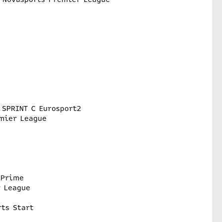
 SPRINT C Eurosport2
mier League
 Prime
r League
rts Start