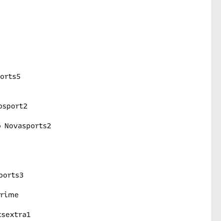
orts5
osport2
ο Novasports2
ports3
Prime
tsextra1