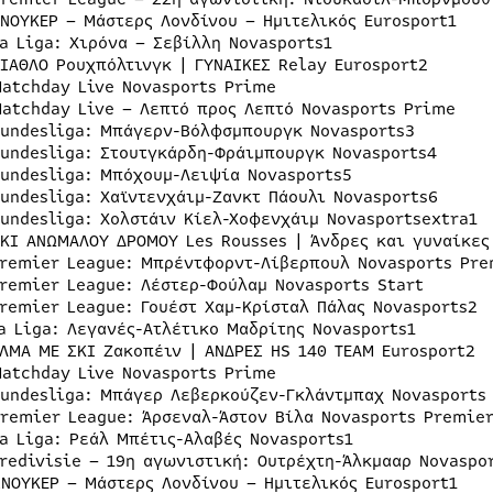
ΣΝΟΥΚΕΡ – Μάστερς Λονδίνου – Ημιτελικός Eurosport1
La Liga: Χιρόνα – Σεβίλλη Novasports1
ΔΙΑΘΛΟ Ρουχπόλτινγκ | ΓΥΝΑΙΚΕΣ Relay Eurosport2
Matchday Live Novasports Prime
Matchday Live – Λεπτό προς Λεπτό Novasports Prime
Bundesliga: Μπάγερν-Βόλφσμπουργκ Novasports3
Bundesliga: Στουτγκάρδη-Φράιμπουργκ Novasports4
Bundesliga: Μπόχουμ-Λειψία Novasports5
Bundesliga: Χαϊντενχάιμ-Ζανκτ Πάουλι Novasports6
Bundesliga: Χολστάιν Κίελ-Χοφενχάιμ Novasportsextra1
ΣΚΙ ΑΝΩΜΑΛΟΥ ΔΡΟΜΟΥ Les Rousses | Άνδρες και γυναίκες
Premier League: Μπρέντφορντ-Λίβερπουλ Novasports Pre
Premier League: Λέστερ-Φούλαμ Novasports Start
Premier League: Γουέστ Χαμ-Κρίσταλ Πάλας Novasports2
La Liga: Λεγανές-Ατλέτικο Μαδρίτης Novasports1
ΑΛΜΑ ΜΕ ΣΚΙ Ζακοπέιν | ΑΝΔΡΕΣ HS 140 TEAM Eurosport2
Matchday Live Novasports Prime
Bundesliga: Μπάγερ Λεβερκούζεν-Γκλάντμπαχ Novasports
Premier League: Άρσεναλ-Άστον Βίλα Novasports Premie
La Liga: Ρεάλ Μπέτις-Αλαβές Novasports1
Eredivisie – 19η αγωνιστική: Ουτρέχτη-Άλκμααρ Novaspo
ΣΝΟΥΚΕΡ – Μάστερς Λονδίνου – Ημιτελικός Eurosport1