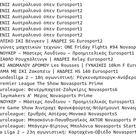
ΤΕΝΙΣ Αυστραλιανό όπεν Eurosport1
ΤΕΝΙΣ Αυστραλιανό όπεν Eurosport2
ΤΕΝΙΣ Αυστραλιανό όπεν Eurosport1
ΤΕΝΙΣ Αυστραλιανό όπεν Eurosport2
ΤΕΝΙΣ Αυστραλιανό όπεν Eurosport1
ΤΕΝΙΣ Αυστραλιανό όπεν Eurosport2
ΑΛΠΙΚΟ ΣΚΙ Βένγκεν | ΑΝΔΡΕΣ SG Eurosport2
Αγώνες μαχητικών τεχνών: ONE Friday Fights #94 Novasp
ΣΝΟΥΚΕΡ – Μάστερς Λονδίνου – Προημιτελικός Eurosport1
ΔΙΑΘΛΟ Ρουχπόλτινγκ | ΑΝΔΡΕΣ Relay Eurosport2
ΣΚΙ ΑΝΩΜΑΛΟΥ ΔΡΟΜΟΥ Les Rousses | ΓΥΝΑΙΚΕΣ 10km F Eur
ΑΛΜΑ ΜΕ ΣΚΙ Ζακοπέιν | ΑΝΔΡΕΣ HS 140 Eurosport1
Bundesliga 2 – 18η αγωνιστική: Ρέγκενσμπουργκ-Ανόβερ
Premier League The Show Novasports Prime
Euroleague: Φενέρμπαχτσέ-Ζαλγκίρις Novasports6
Playmakers A’ Μέρος Novasports Prime
ΣΝΟΥΚΕΡ – Μάστερς Λονδίνου – Προημιτελικός Eurosport1
Pre Game Show Άιντραχτ Φρανκφούρτης-Ντόρτμουντ Novas
Euroleague: Ερυθρός Αστέρας-Μονακό Novasports5
Euroleague: Μπασκόνια-Παναθηναϊκός AKTOR Novasports 
Euroleague: Μπάγερν-Βίρτους Μπολόνια Novasports Start
La Liga 2 – 23η αγωνιστική: Καρταχένα-Οβιέδο Novaspor