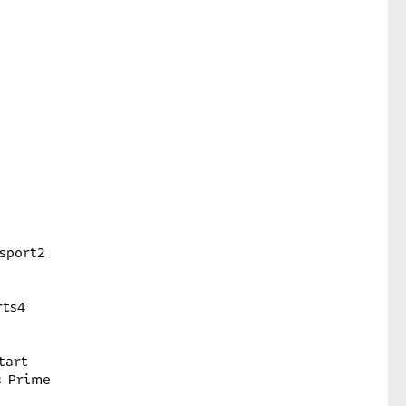
sport2
rts4
tart
s Prime