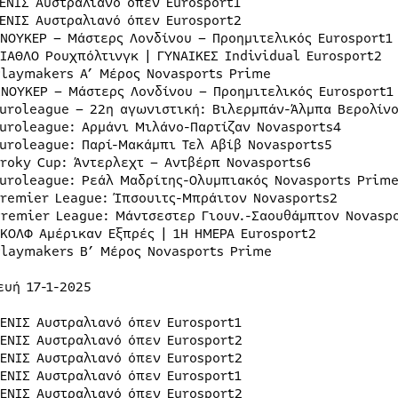
ΤΕΝΙΣ Αυστραλιανό όπεν Eurosport1
ΤΕΝΙΣ Αυστραλιανό όπεν Eurosport2
ΣΝΟΥΚΕΡ – Μάστερς Λονδίνου – Προημιτελικός Eurosport1
ΔΙΑΘΛΟ Ρουχπόλτινγκ | ΓΥΝΑΙΚΕΣ Individual Eurosport2
Playmakers Α’ Μέρος Novasports Prime
ΣΝΟΥΚΕΡ – Μάστερς Λονδίνου – Προημιτελικός Eurosport1
Euroleague – 22η αγωνιστική: Βιλερμπάν-Άλμπα Βερολίνο
Euroleague: Αρμάνι Μιλάνο-Παρτίζαν Novasports4
Euroleague: Παρί-Μακάμπι Τελ Αβίβ Novasports5
Croky Cup: Άντερλεχτ – Αντβέρπ Novasports6
Euroleague: Ρεάλ Μαδρίτης-Ολυμπιακός Novasports Prim
Premier League: Ίπσουιτς-Μπράιτον Novasports2
Premier League: Μάντσεστερ Γιουν.-Σαουθάμπτον Novasp
ΓΚΟΛΦ Αμέρικαν Εξπρές | 1Η ΗΜΕΡΑ Eurosport2
Playmakers Β’ Μέρος Novasports Prime
ευή 17-1-2025
ΤΕΝΙΣ Αυστραλιανό όπεν Eurosport1
ΤΕΝΙΣ Αυστραλιανό όπεν Eurosport2
ΤΕΝΙΣ Αυστραλιανό όπεν Eurosport2
ΤΕΝΙΣ Αυστραλιανό όπεν Eurosport1
ΤΕΝΙΣ Αυστραλιανό όπεν Eurosport2