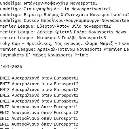
Bundeliga: Μπάγερν-Χοφενχάιμ Novasports3
Bundeliga: Στουτγκάρδη-Λειψία Novasportsextra1
Bundeliga: Βέρντερ Βρέμης-Χαϊντενχάιμ Novasportsextra
Bundeliga: Ουνιόν Βερολίνου-Άουγκσμπουργκ Novasportse
Premier League: Έβερτον-Άστον Βίλα Novasports2
Premier League: Λέστερ-Κρίσταλ Πάλας Novasports News
Premier League: Νιούκαστλ-Γουλβς Novasports6
Croky Cup – Ημιτελικός, 1ος αγώνας: Κλαμπ Μπριζ – Γκε
Premier League: Άρσεναλ-Τότεναμ Novasports Premier L
Playmakers Β’ Μέρος Novasports Prime
 16-1-2025
ΤΕΝΙΣ Αυστραλιανό όπεν Eurosport1
ΤΕΝΙΣ Αυστραλιανό όπεν Eurosport2
ΤΕΝΙΣ Αυστραλιανό όπεν Eurosport2
ΤΕΝΙΣ Αυστραλιανό όπεν Eurosport1
ΤΕΝΙΣ Αυστραλιανό όπεν Eurosport2
ΤΕΝΙΣ Αυστραλιανό όπεν Eurosport1
ΤΕΝΙΣ Αυστραλιανό όπεν Eurosport2
ΤΕΝΙΣ Αυστραλιανό όπεν Eurosport1
ΤΕΝΙΣ Αυστραλιανό όπεν Eurosport2