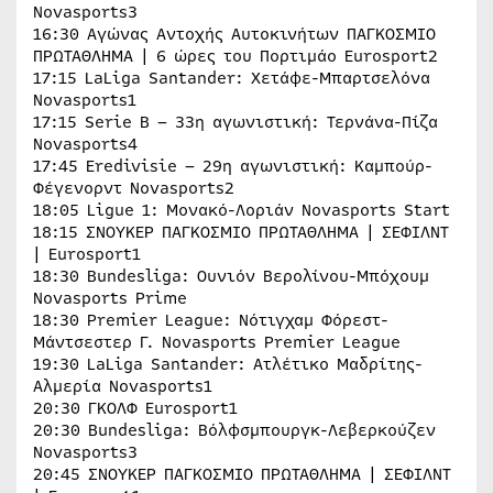
Novasports3
16:30 Αγώνας Αντοχής Αυτοκινήτων ΠΑΓΚOΣΜΙΟ
ΠΡΩΤΑΘΛΗΜΑ | 6 ώρες του Πορτιμάο Eurosport2
17:15 LaLiga Santander: Χετάφε-Μπαρτσελόνα
Novasports1
17:15 Serie B – 33η αγωνιστική: Τερνάνα-Πίζα
Novasports4
17:45 Eredivisie – 29η αγωνιστική: Καμπούρ-
Φέγενορντ Novasports2
18:05 Ligue 1: Μονακό-Λοριάν Novasports Start
18:15 ΣΝΟΥΚΕΡ ΠΑΓΚOΣΜΙΟ ΠΡΩΤΑΘΛΗΜΑ | ΣΕΦΙΛΝΤ
| Eurosport1
18:30 Bundesliga: Ουνιόν Βερολίνου-Μπόχουμ
Novasports Prime
18:30 Premier League: Νότιγχαμ Φόρεστ-
Μάντσεστερ Γ. Novasports Premier League
19:30 LaLiga Santander: Ατλέτικο Μαδρίτης-
Αλμερία Novasports1
20:30 ΓΚΟΛΦ Eurosport1
20:30 Bundesliga: Βόλφσμπουργκ-Λεβερκούζεν
Novasports3
20:45 ΣΝΟΥΚΕΡ ΠΑΓΚOΣΜΙΟ ΠΡΩΤΑΘΛΗΜΑ | ΣΕΦΙΛΝΤ