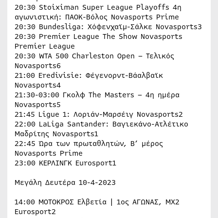
20:30 Stoiximan Super League Playoffs 4η
αγωνιστική: ΠΑΟΚ-Βόλος Novasports Prime
20:30 Bundesliga: Χόφενχαϊμ-Σάλκε Novasports3
20:30 Premier League The Show Νοvasports
Premier League
20:30 WTA 500 Charleston Open – Τελικός
Novasports6
21:00 Eredivisie: Φέγενορντ-Βάαλβαϊκ
Novasports4
21:30-03:00 Γκολφ The Masters – 4η ημέρα
Novasports5
21:45 Ligue 1: Λοριάν-Μαρσέιγ Novasports2
22:00 LaLiga Santander: Βαγιεκάνο-Ατλέτικο
Μαδρίτης Novasports1
22:45 Ώρα των πρωταθλητών, Β’ μέρος
Novasports Prime
23:00 ΚΕΡΛΙΝΓΚ Eurosport1
Μεγάλη Δευτέρα 10-4-2023
14:00 ΜΟΤΟΚΡΟΣ Ελβετία | 1ος ΑΓΩΝΑΣ, MX2
Eurosport2