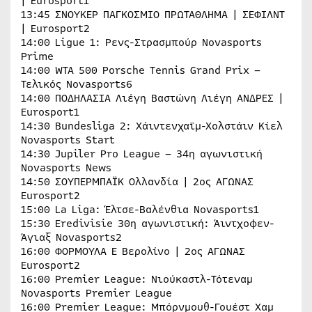
| Eurosport1
13:45 ΣΝΟΥΚΕΡ ΠΑΓΚOΣΜΙΟ ΠΡΩΤΑΘΛΗΜΑ | ΣΕΦΙΛΝΤ
| Eurosport2
14:00 Ligue 1: Ρενς-Στρασμπούρ Novasports
Prime
14:00 WTA 500 Porsche Tennis Grand Prix –
Τελικός Novasports6
14:00 ΠΟΔΗΛΑΣΙΑ Λιέγη Βαστώνη Λιέγη ΑΝΔΡΕΣ |
Eurosport1
14:30 Bundesliga 2: Χάιντενχαϊμ-Χολστάιν Κίελ
Novasports Start
14:30 Jupiler Pro League – 34η αγωνιστική
Novasports News
14:50 ΣΟΥΠΕΡΜΠΑΪΚ Ολλανδία | 2ος ΑΓΩΝΑΣ
Eurosport2
15:00 La Liga: Έλτσε-Βαλένθια Novasports1
15:30 Eredivisie 30η αγωνιστική: Άιντχοφεν-
Άγιαξ Novasports2
16:00 ΦΟΡΜΟΥΛΑ Ε Βερολίνο | 2ος ΑΓΩΝΑΣ
Eurosport2
16:00 Premier League: Νιούκαστλ-Τότεναμ
Novasports Premier League
16:00 Premier League: Μπόρνμουθ-Γουέστ Χαμ