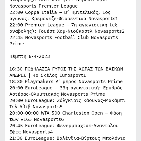
Νοvasports Premier League
22:00 Coppa Italia – Β’ Ημιτελικός, 1ος
αγώνας: Κρεμονέζε-Φιορεντίνα Novasports1
22:00 Premier League – 7η αγωνιστική (εξ
αναβολής): Γουέστ Χαμ-Νιούκαστλ Novasports2
22:45 Novasports Football Club Novasports
Prime
Πέμπτη 6-4-2023
16:30 ΠΟΔΗΛΑΣΙΑ ΓΥΡΟΣ ΤΗΣ ΧΩΡΑΣ ΤΩΝ ΒΑΣΚΩΝ
ΑΝΔΡΕΣ | 4ο Σκέλος Eurosport1
18:30 Playmakers Α’ μέρος Novasports Prime
20:00 EuroLeague – 33η αγωνιστική: Ερυθρός
Αστέρας-Ολυμπιακός Novasports Prime
20:00 EuroLeague: Ζάλγκιρις Κάουνας-Μακάμπι
Τελ Αβίβ Novasports5
20:00-00:00 WTA 500 Charleston Open – Φάση
των «16» Novasports6
20:45 EuroLeague: Φενέρμπαχτσε-Αναντολού
Εφές Novasports4
21:30 EuroLeague: Βαλένθια-Βίρτους Μπολόνια