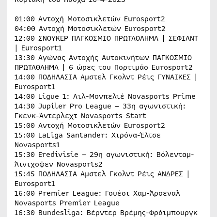
01:00 Αντοχή Μοτοσικλετών Eurosport2
04:00 Αντοχή Μοτοσικλετών Eurosport2
12:00 ΣΝΟΥΚΕΡ ΠΑΓΚOΣΜΙΟ ΠΡΩΤΑΘΛΗΜΑ | ΣΕΦΙΛΝΤ
| Eurosport1
13:30 Αγώνας Αντοχής Αυτοκινήτων ΠΑΓΚOΣΜΙΟ
ΠΡΩΤΑΘΛΗΜΑ | 6 ώρες του Πορτιμάο Eurosport2
14:00 ΠΟΔΗΛΑΣΙΑ Αμστελ Γκολντ Ρέις ΓΥΝΑΙΚΕΣ |
Eurosport1
14:00 Ligue 1: Λιλ-Μονπελιέ Novasports Prime
14:30 Jupiler Pro League – 33η αγωνιστική:
Γκενκ-Άντερλεχτ Novasports Start
15:00 Αντοχή Μοτοσικλετών Eurosport2
15:00 LaLiga Santander: Χιρόνα-Έλτσε
Novasports1
15:30 Eredivisie – 29η αγωνιστική: Βόλενταμ-
Άιντχοφεν Novasports2
15:45 ΠΟΔΗΛΑΣΙΑ Αμστελ Γκολντ Ρέις ΑΝΔΡΕΣ |
Eurosport1
16:00 Premier League: Γουέστ Χαμ-Άρσεναλ
Novasports Premier League
16:30 Bundesliga: Βέρντερ Βρέμης-Φράιμπουργκ