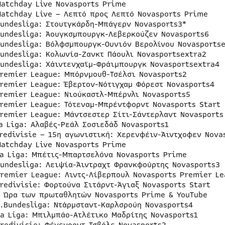
Matchday Live Novasports Prime
Matchday Live – Λεπτό προς Λεπτό Novasports Prime
Bundesliga: Στουτγκάρδη-Μπάγερν Novasports3*
Bundesliga: Άουγκσμπουργκ-Λεβερκούζεν Novasports6
Bundesliga: Βόλφσμπουργκ-Ουνιόν Βερολίνου Novasportse
Bundesliga: Κολωνία-Ζανκτ Πάουλι Novasportsextra2
Bundesliga: Χάιντενχαϊμ-Φράιμπουργκ Novasportsextra4
Premier League: Μπόρνμουθ-Τσέλσι Novasports2
Premier League: Έβερτον-Νότιγχαμ Φόρεστ Novasports4
Premier League: Νιούκαστλ-Μπέρνλι Novasports5
Premier League: Τότεναμ-Μπρέντφορντ Novasports Start
Premier League: Μάντσεστερ Σίτι-Σάντερλαντ Novasports
La Liga: Αλαβές-Ρεάλ Σοσιεδάδ Novasports1
Eredivisie – 15η αγωνιστική: Χερενφέιν-Άιντχοφεν Nova
Matchday Live Novasports Prime
La Liga: Μπέτις-Μπαρτσελόνα Novasports Prime
Bundesliga: Λειψία-Άιντραχτ Φρανκφούρτης Novasports3
Premier League: Λιντς-Λίβερπουλ Novasports Premier Le
Eredivisie: Φορτούνα Σιτάρντ-Άγιαξ Novasports Start
Η Ώρα των πρωταθλητών Novasports Prime & YouTube
2.Bundesliga: Ντάρμσταντ-Καρλσρούη Novasports4
La Liga: Μπιλμπάο-Ατλέτικο Μαδρίτης Novasports1