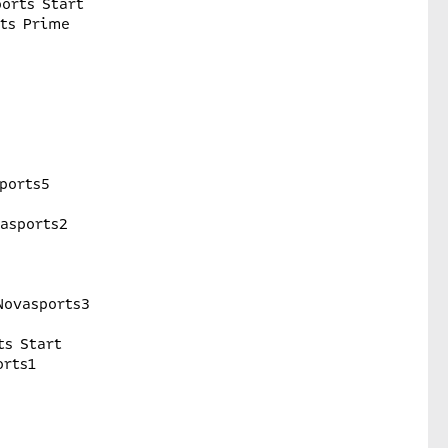
orts Start
rts Prime
ports5
vasports2
Novasports3
ts Start
orts1