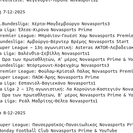
Eredivisie: Φέγενορντ-Τσβόλε Novasports2
ή 7-12-2025
2.Bundesliga: Χέρτα-Μαγδεμβούργο Novasports3
La Liga: Έλτσε-Χιρόνα Novasports Prime
Premier League: Μπράιτον-Γουέστ Χαμ Novasports Premi
Bundesliga: Αμβούργο-Βέρντερ Βρέμης Novasports Start
Super League – 13η αγωνιστική: Asteras AKTOR-Λεβαδεια
La Liga: Βαλένθια-Σεβίλλη Novasports1
Η Ώρα των πρωταθλητών, Α’ μέρος Novasports Prime & Y
Bundesliga: Ντόρτμουντ-Χοφενχάιμ Novasports3
Premier League: Φούλαμ-Κρίσταλ Πάλας Novasports Prem
Super League: ΠΑΟΚ-Άρης Novasports Prime
La Liga: Εσπανιόλ-Βαγιεκάνο Novasports1
La Liga 2 – 17η αγωνιστική: Λα Κορούνια-Καστεγιόν Nova
Η Ώρα των πρωταθλητών, Β’ μέρος Novasports Prime & Y
La Liga: Ρεάλ Μαδρίτης-Θέλτα Novasports1
α 8-12-2025
Super League: Πανσερραϊκός-Παναιτωλικός Novasports P
Monday Football Club Novasports Prime & YouTube