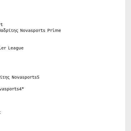
rt
Μαδρίτης Novasports Prime
ier League
ίτης Novasports5
vasports4*
t