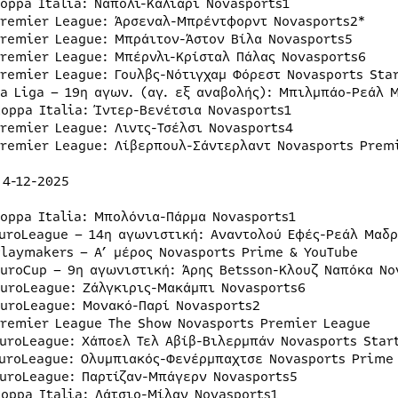
Coppa Italia: Νάπολι-Κάλιαρι Novasports1
Premier League: Άρσεναλ-Μπρέντφορντ Novasports2*
Premier League: Μπράιτον-Άστον Βίλα Novasports5
Premier League: Μπέρνλι-Κρίσταλ Πάλας Novasports6
Premier League: Γουλβς-Νότιγχαμ Φόρεστ Novasports Sta
La Liga – 19η αγων. (αγ. εξ αναβολής): Μπιλμπάο-Ρεάλ 
Coppa Italia: Ίντερ-Βενέτσια Novasports1
Premier League: Λιντς-Τσέλσι Novasports4
Premier League: Λίβερπουλ-Σάντερλαντ Novasports Prem
 4-12-2025
Coppa Italia: Μπολόνια-Πάρμα Novasports1
EuroLeague – 14η αγωνιστική: Αναντολού Εφές-Ρεάλ Μαδρ
Playmakers – A’ μέρος Novasports Prime & YouTube
EuroCup – 9η αγωνιστική: Άρης Betsson-Κλουζ Ναπόκα No
EuroLeague: Ζάλγκιρις-Μακάμπι Novasports6
EuroLeague: Μονακό-Παρί Novasports2
Premier League The Show Novasports Premier League
EuroLeague: Χάποελ Τελ Αβίβ-Βιλερμπάν Novasports Star
EuroLeague: Ολυμπιακός-Φενέρμπαχτσε Novasports Prime
EuroLeague: Παρτίζαν-Μπάγερν Novasports5
Coppa Italia: Λάτσιο-Μίλαν Novasports1