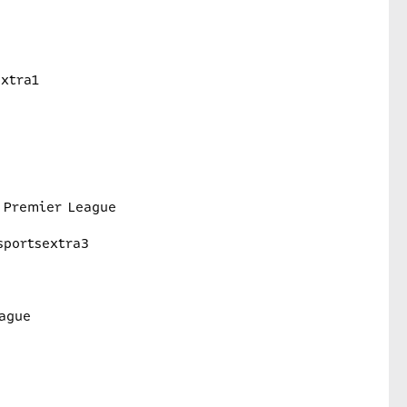
xtra1
 Premier League
sportsextra3
ague