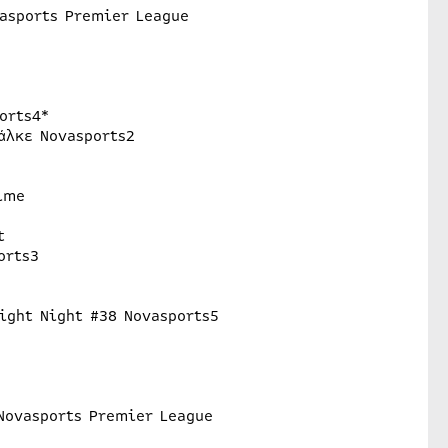
asports Premier League
orts4*
άλκε Novasports2
ime
t
orts3
ight Night #38 Novasports5
Novasports Premier League