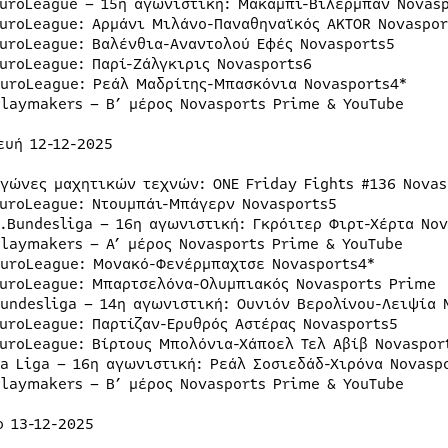
EuroLeague – 15η αγωνιστική: Μακάμπι-Βιλερμπάν Novasp
EuroLeague: Αρμάνι Μιλάνο-Παναθηναϊκός AKTOR Novaspo
EuroLeague: Βαλένθια-Αναντολού Εφές Novasports5
EuroLeague: Παρί-Ζάλγκιρις Novasports6
EuroLeague: Ρεάλ Μαδρίτης-Μπασκόνια Novasports4*
Playmakers – Β’ μέρος Novasports Prime & YouTube
ευή 12-12-2025
Αγώνες μαχητικών τεχνών: ONE Friday Fights #136 Novas
EuroLeague: Ντουμπάι-Μπάγερν Novasports5
2.Bundesliga – 16η αγωνιστική: Γκρόιτερ Φιρτ-Χέρτα No
Playmakers – A’ μέρος Novasports Prime & YouTube
EuroLeague: Μονακό-Φενέρμπαχτσε Novasports4*
EuroLeague: Μπαρτσελόνα-Ολυμπιακός Novasports Prime
Bundesliga – 14η αγωνιστική: Ουνιόν Βερολίνου-Λειψία 
EuroLeague: Παρτίζαν-Ερυθρός Αστέρας Novasports5
EuroLeague: Βίρτους Μπολόνια-Χάποελ Τελ Αβίβ Novaspor
La Liga – 16η αγωνιστική: Ρεάλ Σοσιεδάδ-Χιρόνα Novasp
Playmakers – Β’ μέρος Novasports Prime & YouTube
ο 13-12-2025