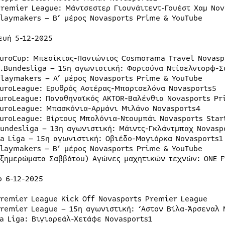
Premier League: Μάντσεστερ Γιουνάιτεντ-Γουέστ Χαμ Nov
Playmakers – Β’ μέρος Novasports Prime & YouTube
ευή 5-12-2025
EuroCup: Μπεσίκτας-Πανιώνιος Cosmorama Travel Novasp
2.Bundesliga – 15η αγωνιστική: Φορτούνα Ντίσελντορφ-Σ
Playmakers – A’ μέρος Novasports Prime & YouTube
EuroLeague: Ερυθρός Αστέρας-Μπαρτσελόνα Novasports5
EuroLeague: Παναθηναϊκός AKTOR-Βαλένθια Novasports Pr
EuroLeague: Μπασκόνια-Αρμάνι Μιλάνο Novasports4
EuroLeague: Βίρτους Μπολόνια-Ντουμπάι Novasports Star
Bundesliga – 13η αγωνιστική: Μάιντς-Γκλάντμπαχ Novasp
La Liga – 15η αγωνιστική: Οβιέδο-Μαγιόρκα Novasports1
Playmakers – Β’ μέρος Novasports Prime & YouTube
(ξημερώματα Σαββάτου) Αγώνες μαχητικών τεχνών: ONE F
ο 6-12-2025
Premier League Kick Off Novasports Premier League
Premier League – 15η αγωνιστική: ‘Αστον Βίλα-Άρσεναλ 
La Liga: Βιγιαρεάλ-Χετάφε Novasports1