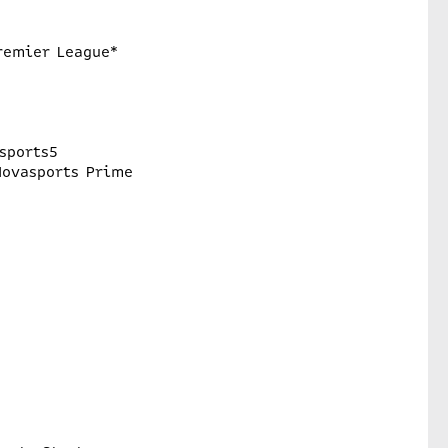
remier League*
sports5
Novasports Prime