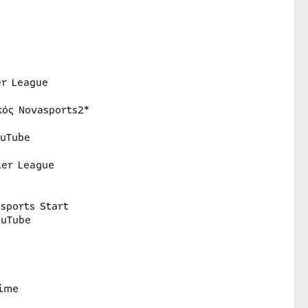
er League
κός Novasports2*
ouTube
ier League
sports Start
ouTube
rime