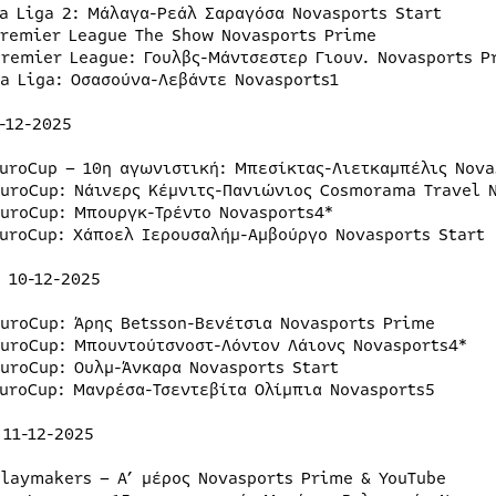
La Liga 2: Μάλαγα-Ρεάλ Σαραγόσα Novasports Start
Premier League The Show Novasports Prime
Premier League: Γουλβς-Μάντσεστερ Γιουν. Novasports P
La Liga: Οσασούνα-Λεβάντε Novasports1
-12-2025
EuroCup – 10η αγωνιστική: Μπεσίκτας-Λιετκαμπέλις Nova
EuroCup: Νάινερς Κέμνιτς-Πανιώνιος Cosmorama Travel 
EuroCup: Μπουργκ-Τρέντο Novasports4*
EuroCup: Χάποελ Ιερουσαλήμ-Αμβούργο Novasports Start
 10-12-2025
EuroCup: Άρης Betsson-Βενέτσια Novasports Prime
EuroCup: Μπουντούτσνοστ-Λόντον Λάιονς Novasports4*
EuroCup: Ουλμ-Άνκαρα Novasports Start
EuroCup: Μανρέσα-Τσεντεβίτα Ολίμπια Novasports5
 11-12-2025
Playmakers – A’ μέρος Novasports Prime & YouTube